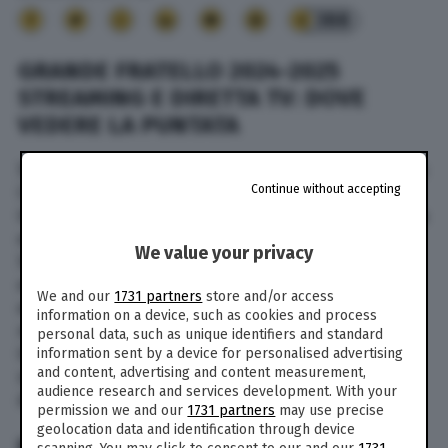
388
GRANDE FRATELLO 2024-2025
STREAMING E DIRETTA TV: DOVE
VEDERE LA PUNTATA
Stasera, lunedì 20 gennaio 2025, alle ore 21,35 su
Continue without accepting
Canale 5 va in onda una nuova puntata del
Grande Fratello 2024-2025. Si tratta della 18esima
edizione del reality, condotto da Alfonso
We value your privacy
Signorini. Le opinioniste sono Cesara Buonamici
e Beatrice Luzzi. In tutto 22 concorrenti che
We and our
1731 partners
store and/or access
entreranno nella nuova
Casa
per contendersi il
information on a device, such as cookies and process
montepremi di 100mila euro. Dove vedere il
personal data, such as unique identifiers and standard
Grande Fratello 2024-2025 in diretta tv e live
information sent by a device for personalised advertising
and content, advertising and content measurement,
streaming? Di seguito tutte le informazioni nel
audience research and services development. With your
dettaglio.
permission we and our
1731 partners
may use precise
geolocation data and identification through device
IN TV