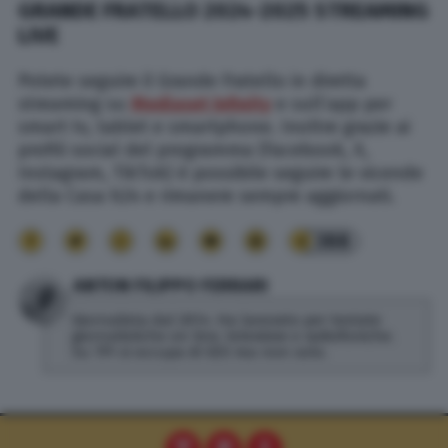
GRANDE FRATELLO 2024-2025 STREAMING
LIVE
Potete seguire il Grande Fratello in diretta
streaming su
Mediaset Infinity
e sull’app per
smart tv, tablet e smartphone. Inoltre grazie ai
profili social del programma (Facebook, X,
Instagram, TikTok) è possibile seguire le vicende
della Casa h24 e rimanere sempre aggiornati.
388
ANTON FILIPPO FERRARI
Giornalista dal 2014. Ha lavorato per testate
giornalistiche on line, televisive e radiofoniche.
Su TPI si occupa di SEO ma non solo.