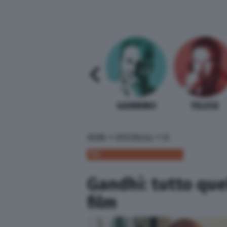
SABELLI FIORETTI
GUIDA BARDI
GAMBINO
TELESE
»
»
HOME
SPETTACOLI
TV
TV
Gandhi: tutto que
film