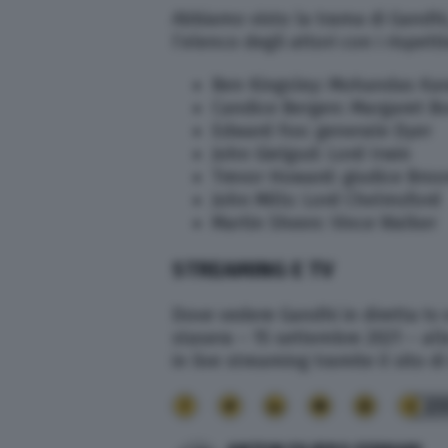
Abbiamo visto la trama di Gandhi,
l’elenco degli attori con i rispettiv
Ben Kingsley: Mohandas Ka
Candice Bergen: Margaret B
Edward Fox: generale Dyer
John Gielgud: Lord Irwin
Trevor Howard: giudice Broo
John Mills: Lord Chelmsford
Martin Sheen: Vince Walker
STREAMING E TV
Dove vedere Gandhi in diretta tv 
stasera – 15 settembre 2021 – all
in live streaming tramite il sito di
23