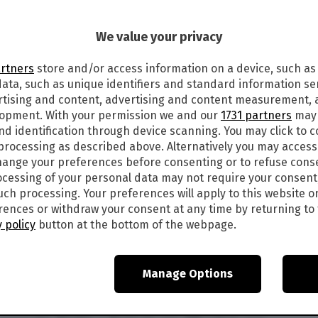
3
We value your privacy
STREAMING DEL FILM
artners
store and/or access information on a device, such as
lle ore 21,20 su La7 va in onda Gandhi, film del
ata, such as unique identifiers and standard information sen
rd Attenborough, su una sceneggiatura scritta
rtising and content, advertising and content measurement,
hatma Gandhi, interpretato da Ben Kingsley.
lopment. With your permission we and our
1731 partners
may 
 con la vittoria di otto statuette tra cui l’Oscar
nd identification through device scanning. You may click to 
me tutte le informazioni nel dettaglio.
 processing as described above. Alternatively you may acces
ange your preferences before consenting or to refuse cons
cessing of your personal data may not require your consent
such processing. Your preferences will apply to this website o
ences or withdraw your consent at any time by returning to 
l Mahatma si reca in un giardino per recitare
 policy
button at the bottom of the webpage.
i indù, ma tra questi vi è un giovane, Nathuram
ide sparandogli tre colpi di pistola. Ai suoi
sone, tra cui rappresentanti politici della
Manage Options
 oltre che i suoi migliori amici Jawaharlal Nehru e