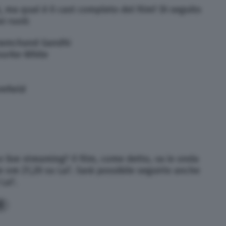
 ma qual è il cast completo del film? Di seguito
i ruoli:
ramchand Gandhi
ourke-White
mfield
e live streaming? Il film, come detto, va in onda
e ore 21,20 su La7. Sarà possibile seguirlo anche
 La7.
3