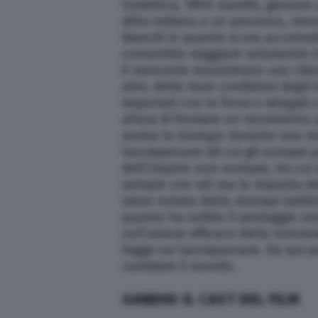
Sudafrica, 1893: Gandhi, giovane 
ditta indiana a un processo, vien
bianchi in quanto si era accomod
consentito viaggiare solamente i
il mercante musulmano suo client
altri, delle dure condizioni degli
importati con la forza e relegati
allora di fondare un movimento p
avvisa la stampa: durante una man
lasciapassare (di cui gli europei
dell’Impero non-europei, tra cui 
sempre con sé) ma la risposta de
viene notata dalla stampa (addir
quanto ha subito il pestaggio sen
sull’azione efficace della nonvio
legge sui lasciapassare. Da qui p
cambiare il mondo.
GANDHI: IL CAST DEL FILM