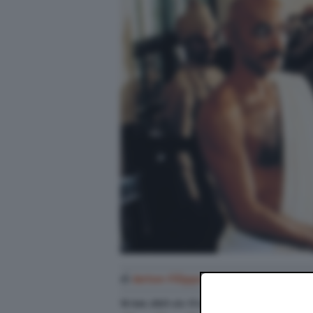
di
Anton Filippo Ferrari
15 Set. 2021
alle
17:48