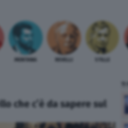
MENTANA
REVELLI
STILLE
TI
llo che c’è da sapere sul