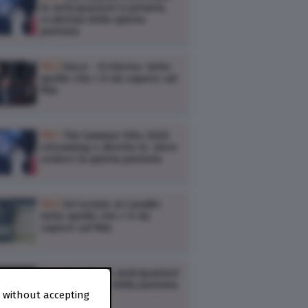
le anticipazioni (cantanti,
scaletta) della quinta
puntata
TV /
Itaca – Il ritorno: tutto
quello che c’è da sapere sul
film
TV /
Tim Summer Hits 2026
streaming e diretta tv: dove
vedere la quinta puntata
TV /
Un’estate ai Caraibi:
tutto quello che c’è da
sapere sul film
TV /
L’erede: le anticipazioni
(trama e cast) della puntata
 without accepting
di oggi