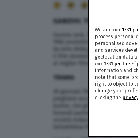
23
GANDHI: TRAMA, CAST E 
We and our
1731 p
Questa sera, 15 settembre 2021, a
process personal d
1982 prodotto e diretto da Richa
personalised adve
da John Briley, sulla vita del Ma
and services deve
Il film dominò agli Oscar del 1983
geolocation data a
al miglior film. Ma vediamo insie
our
1731 partners
’
information and ch
TRAMA
note that some pro
right to object to 
change your prefer
30 gennaio 1948. A Nuova Delhi, i
clicking the
privacy
preghiere accompagnato dai fedel
Godse, che gli si avvicina e lo ucc
funerali partecipano numerose per
società indiana e di altre nazioni
Vallabhbhai Patel.