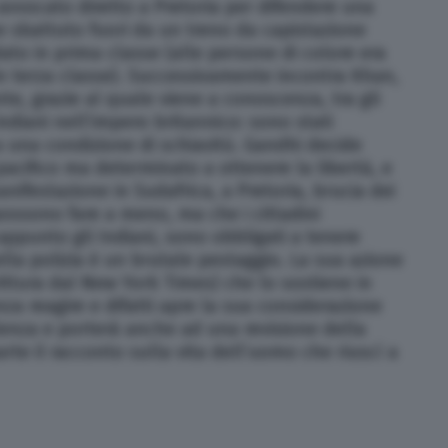
avvocato diretto a Pretoria per difendere una
e sbattuto fuori da un treno da capistazione
ato in prima classe (alle persone di colore era
n terza classe). Successivamente incontra Khan,
e, grazie al quale viene a conoscenza, tra gli
 indiani nell’impero britannico: sono stati
 a una condizione di schiavitù. Gandhi decide
acifico ma determinato a ottenere la libertà, e
ifestazione in Sudafrica, a Pretoria, brucia dei
 possono fare a meno, ma che i cittadini
appunto gli Indiani, sono obbligati a tenere
lla polizia è un brutale pestaggio. La sua azione
ittura dal New York Times) che lo sostiene in
za reagire e difatti apre la sua considerazione
lenza e porterà anche ad una revisione della
arte il racconto sulla vita dell’uomo che riuscì a