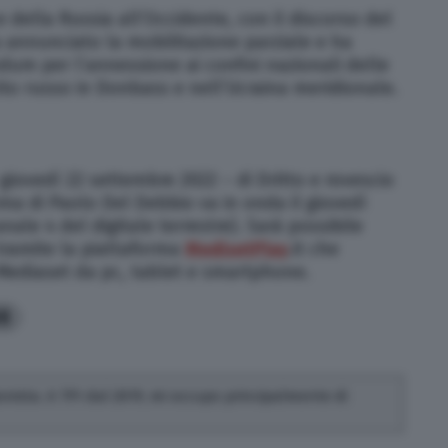
 della Russia all’Occidente, con il discorso del
a annunciato la mobilitazione parziale e ha
dum per l’annessione ai confini nazionali delle
ito russo in Donbass e nell’Ucraina meridionale.
giovedì 22 settembre 2022 – di Dritto e rovescio
ma di Paolo Del Debbio va in onda il giovedì
nale 4 del digitale terrestre). Sarà possibile
 tramite la piattaforma
MedisetPlay
.it che
Mediaset da pc, tablet e smartphone.
8
ionista. A TPI dal 2019, mi occupo principalmente di