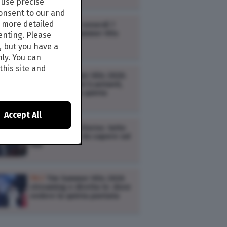
use precise
consent to our and
s more detailed
TV /
Ascolti tv venerdì 7
agosto: Tim Summer Hits
enting. Please
2026, L’erede
, but you have a
nly. You can
this site and
TV /
Tim Summer Hits 2026:
le anticipazioni (cantanti,
scaletta) della quinta
puntata
Accept All
TV /
Itaca – Il ritorno: tutto
quello che c’è da sapere sul
film
TV /
Tim Summer Hits 2026
streaming e diretta tv: dove
vedere la quinta puntata