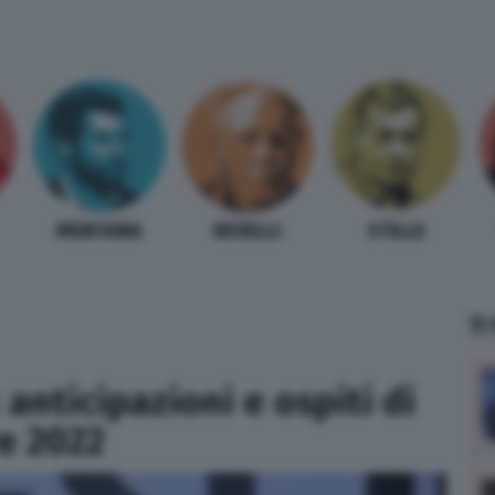
MENTANA
REVELLI
STILLE
TI
 anticipazioni e ospiti di
e 2022