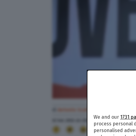
di
Antonio Scali
We and our
1731 p
22 Set. 2022
alle
20:38
process personal d
28
personalised adve