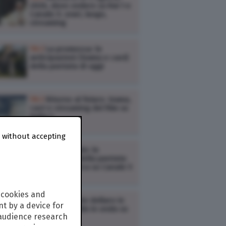
2026, dove vedere su Rai 1 e
Canale 5: orari, luogo,
streaming
TV /
La promessa: le
anticipazioni (trama e cast)
della puntata di oggi
TV /
Ritorno al futuro: trama,
cast e streaming del film su
Italia 1
 without accepting
TV /
Ciao Darwin: le
anticipazioni della puntata
di oggi in replica su Canale 5
 cookies and
TV /
Per qualche dollaro in
t by a device for
più: tutto sul film in onda su
 audience research
Rai 3