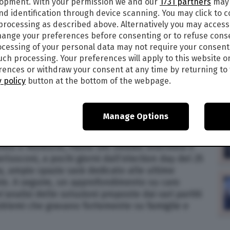
lopment. With your permission we and our
1731 partners
may 
nd identification through device scanning. You may click to 
CIPAZIONI E OSPITI DI OGGI, 22
 processing as described above. Alternatively you may acces
ange your preferences before consenting or to refuse cons
cessing of your personal data may not require your consent
 2022, alle ore 21,25 su Rete 4 torna
Dritto e
such processing. Your preferences will apply to this website o
l Debbio con al centro le ultime notizie e i
ences or withdraw your consent at any time by returning to 
 altro. In studio, come sempre, tanti ospiti. Ma di
 policy
button at the bottom of the webpage.
li ospiti? Di seguito tutte le informazioni nel
Manage Options
o e Rovescio, Paolo Del Debbio intervista il
Berlusconi, a pochi giorni dall’election day del 25
a, ampio spazio sarà dedicato alle ultime
le. A seguire, un approfondimento su caro
’analisi delle soluzioni proposte dai vari partiti
problemi che gravano fortemente su famiglie e