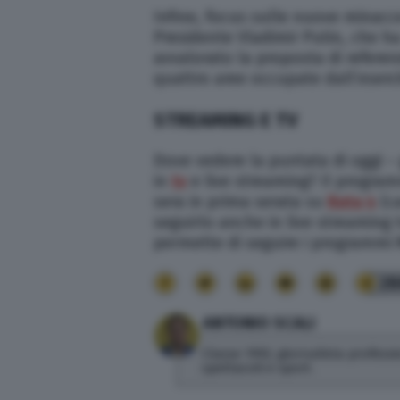
Infine, focus sulle nuove minacce
Presidente Vladimir Putin, che h
avvalorato la proposta di referen
quattro aree occupate dall’eserc
STREAMING E TV
Dove vedere la puntata di oggi – 
in
tv
e live streaming? Il program
sera in prima serata su
Rete 4
(ca
seguirlo anche in live streaming
permette di seguire i programmi 
28
ANTONIO SCALI
Classe 1992, giornalista profess
spettacoli e sport.