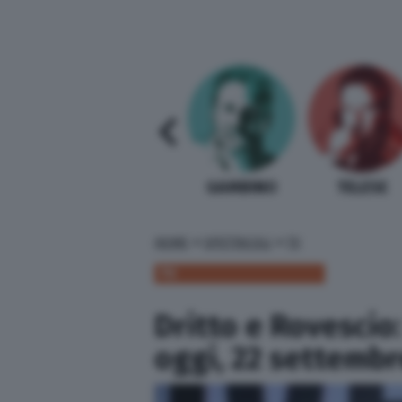
SABELLI FIORETTI
GUIDA BARDI
GAMBINO
TELESE
»
»
HOME
SPETTACOLI
TV
TV
Dritto e Rovescio:
oggi, 22 settembr