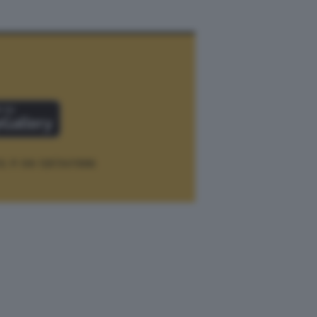
12.
P. IVA 12073411006