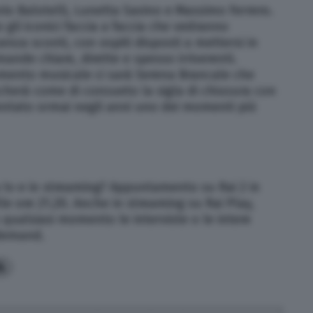
io Balotelli, Lunetta Savino e Massimo Ferrero.
gli iconici faccia a faccia che vedranno
enza sconti, con ospiti disposti a mettersi in
ande chiare, dirette e spesso irriverenti.
momento musicale ci sarà Serena Brancale che
herà come di consueto la sigla di chiusura con
diventato ormai negli anni uno dei momenti più
a tv e in streaming? Appuntamento su Rai 2 in
le ore 21.20. Anche in streaming su Rai Play,
 qualsiasi momento le interviste o le intere
 demand.
4