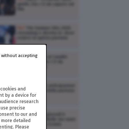
quello che c’è da sapere sul
film
TV /
Tim Summer Hits 2026
streaming e diretta tv: dove
vedere la quinta puntata
 without accepting
TV /
Un’estate ai Caraibi:
tutto quello che c’è da
sapere sul film
TV /
L’erede: le anticipazioni
 cookies and
(trama e cast) della puntata
t by a device for
di oggi
 audience research
use precise
consent to our and
TV /
Ascolti tv giovedì 6
agosto: Doc – Nelle tue mani
s more detailed
3, Kilimangiaro Estate
enting. Please