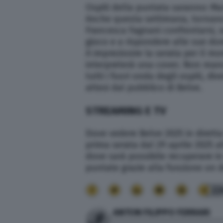
Ospiti della puntata saranno: Mar
Anche questa settimana, tornano 
Francesca Fagnani confrontarsi, s
gioco e a rispondere alle sue dom
A impreziosire la serata per il 
interpreterà una cover. Non manc
tutti i fuori onda degli ospiti, 
attesi dal pubblico di Belve.
STREAMING E TV
Dove vedere Belve 2025 in dirett
prima serata dal 29 aprile 2025 al
dove sarà possibile recuperare in
puntate grazie alla funzione on
22
ANTON FILIPPO FERRARI