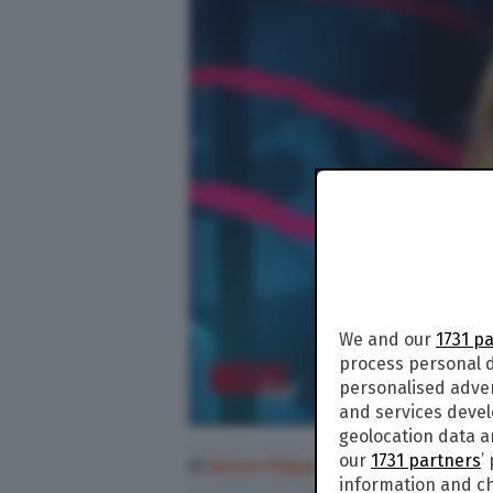
We and our
1731 p
process personal d
personalised adve
and services deve
geolocation data a
our
1731 partners
’
di
Anton Filippo Ferrari
information and ch