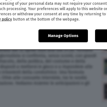
cessing of your personal data may not require your consent
such processing. Your preferences will apply to this website o
4
ences or withdraw your consent at any time by returning to 
 policy
button at the bottom of the webpage.
ZIONI E GLI OSPITI DELLA QUARTA
ANCESCA FAGNANI, RAI 2
Manage Options
025, va in onda la quarta puntata della nuova
cult condotto da Francesca Fagnani e in onda su
serata dal 22 aprile 2025 alle ore 21.20. Tornano
la giornalista si confronta, senza sconti, con grandi
acolo, della politica, del costume e della
disposti a mettersi in gioco e a rispondere alle
 irriverenti della conduttrice. Una formula
 Oltre alle consuete interviste, tra le novità
tazione. Vediamo insieme le anticipazioni e gli