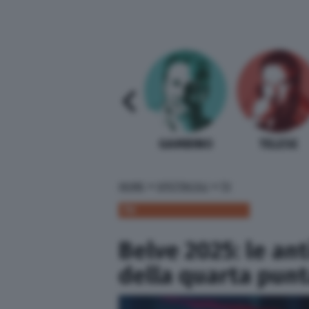
SABELLI FIORETTI
GUIDA BARDI
GAMBINO
TELESE
»
»
HOME
SPETTACOLI
TV
TV
Belve 2025: le ant
della quarta punt