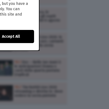
, but you have a
nly. You can
TV /
Zona Bianca, le
this site and
anticipazioni e gli ospiti
della puntata del 6 agosto
2026
Accept All
TV /
Tim Battiti Live 2026: le
anticipazioni (cast, cantanti
e scaletta) della sesta
puntata
TV /
Doc – Nelle tue mani 3:
le anticipazioni (trama e
cast) della quarta puntata
(replica)
TV /
Tim Battiti Live 2026
streaming e diretta tv: dove
vedere la sesta puntata