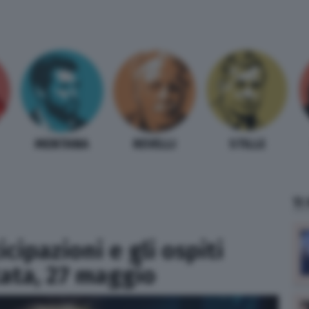
MENTANA
REVELLI
STILLE
TI
icipazioni e gli ospiti
ata, 27 maggio