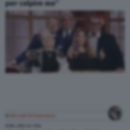
per colpire me”
di
Niccolò Di Francesco
23 Dic. 2022
alle
11:34