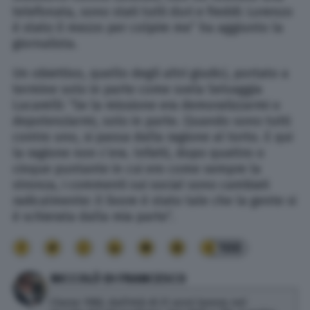
telefonata, sono stati tutti duri e freddi: Lorenzo
è stato il mezzo per colpire me” ha aggiunto la
giornalista.
Un obiettivo, quello degli altri giudici, portato a
termine solo in parte come svela Selvaggia
Lucarelli: “Se la missione era demoralizzarmi o
depotenziarmi, solo in parte. Quando sono tutti
contro uno, si passa dalla ragione al torto. E qui
la ragione non c’era. Infatti, dopo quattro o
cinque puntante in cui ero come sempre la
stronza, i commenti sui social sono cambiati
radicalmente: il livore è stato tale che la gente si
è schierata dalla mia parte”.
100
NICCOLÒ DI FRANCESCO
Classe 1982, dall'età di 21 anni lavora nel