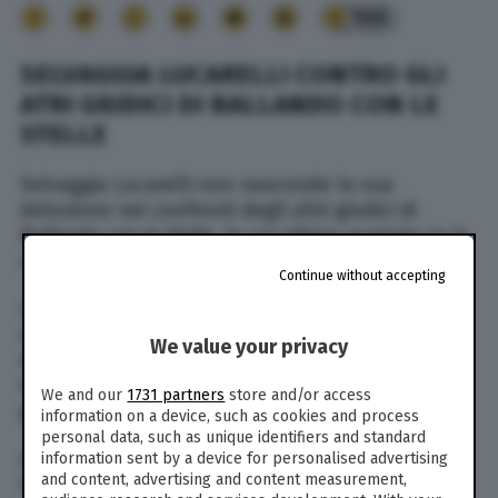
100
SELVAGGIA LUCARELLI CONTRO GLI
ATRI GIUDICI DI BALLANDO CON LE
STELLE
Selvaggia Lucarelli non nasconde la sua
delusione nei confronti degli altri giudici di
Ballando con le Stelle
, la cui ultima puntata va in
onda questa sera, venerdì 23 dicembre, su Rai 1.
Continue without accepting
In
un’intervista
a
Il Fatto Quotidiano
, infatti, oltre
a definire “
catastrofica
” l’edizione di quest’anno
We value your privacy
dal punto di vista umano, ha parlato anche del
trattamento che le hanno riservato gli altri
We and our
1731 partners
store and/or access
giurati della trasmissione.
information on a device, such as cookies and process
personal data, such as unique identifiers and standard
A deludere la giornalista è stato soprattutto il
information sent by a device for personalised advertising
and content, advertising and content measurement,
trattamento riservato nei confronti del suo