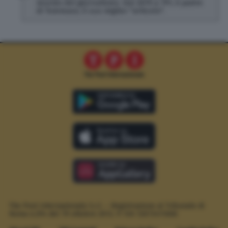
mondo del giornalismo. Dal 2019 a TPI, è padre
di Tommaso, il suo miglior "articolo".
The Post Internazionale S.r.l. – Registrazione al Tribunale di
Roma n.294 del 19 ottobre 2012.
P. IVA 12073411006