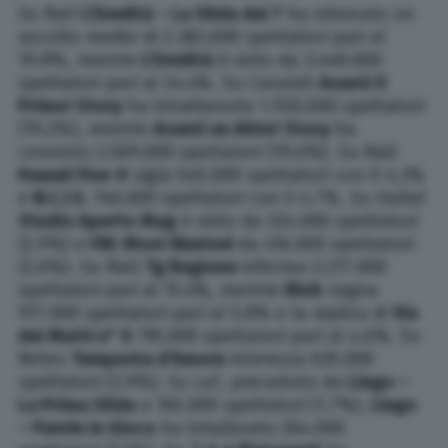
Su Rai1
L’Eredità – La Sfida dei 7
ha ottenuto un
ascolto medio di 2.383.000 spettatori pari al
19.8%, mentre
L’Eredità
è visto da 3.448.000
spettatori pari al 24.4%. Su Canale5
Avanti il
Primo! Story
ha intrattenuto 1.920.000 spettatori
(19.2%), mentre
Avanti un Altro! Story
ha
convinto 2.569.000 spettatori (19.6%). Su Rai2
Hawaii Five-0
sigla 540.000 spettatori con il 4.3%
e
N.C.I.S.
740.000 spettatori con il 4.7%. Su Italia1
Studio Aperto Mag
è visto da 324.000 spettatori
(2.9%) e
FBI: Most Wanted
da 416.000 spettatori
(2.6%). Su Rai3
Tg Regione
informa 2.217.000
spettatori pari al 15.4%, mentre
Blob
segna
917.000 spettatori pari al 5.8% e la replica di
Via
dei Matti n° 0
781.000 spettatori pari al 4.6%. Su
Rete4
Tempesta d’Amore
interessa 635.000
spettatori (3.9%). Su La7, preceduto da
Lingo –
La Prima Sfida
a 165.000 spettatori (1.7%),
Lingo
– Parole in Gioco
ha totalizzato 264.000