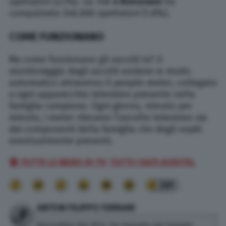
spettatori (2.1%). Su Tv8
4 Ristoranti
ha
conquistato 246.000 spettatori (1.8%).
COME FUNZIONANO
Ma come funzionano gli ascolti tv? Il
monitoraggio degli ascolti avviene in modo
automatico attraverso il people-meter, collegato
a ogni apparecchio televisivo presente nella
famiglia campione. Ogni giorno, minuto per
minuto, i meter rilevano l’ascolto televisivo sia
dei componenti della famiglia che degli ospiti
eventualmente presenti.
🔴 TUTTE LE NEWS DI TV;
TUTTI I DATI AUDITEL
281
ANTON FILIPPO FERRARI
Giornalista dal 2014. Ha lavorato per testate