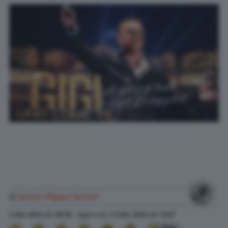
di
Anton Filippo Ferrari
2 Giu. 2023
alle
08:10
- Aggiornato il
2 Giu. 2023
alle
12:07