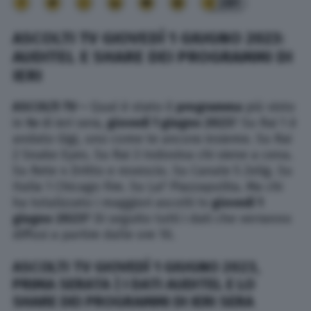
281
ASCOLTI TV GIOVEDÌ 1 GIUGNO 2023:
AUDITEL E SHARE DEI PROGRAMMI DI
IERI
ASCOLTI TV –
Qual è stato il
programma
più visto
in
tv
di ieri sera,
giovedì 1
giugno
2023
? Su Rai 1 è
andato Gigi, uno come te ancora insieme. Su Rai
2 Snake Eyes. Su Rai 3 Indovina chi viene a cena.
Su Rete 4 Dritto e rovescio. Su Canale 5 Zelig. Su
Italia 1 Chicago Fire. Su La7 Piazzapulita. Ma chi
ha totalizzato i maggiori ascolti tv
giovedì 1
giugno
2023
?
Di seguito tutti i dati che verranno
diffusi a partire dalle ore 10.
ASCOLTI TV GIOVEDÌ 1 GIUGNO 2023,
PRIMA SERATA | I DATI AUDITEL E LO
SHARE DEI PROGRAMMI DI IERI SERA