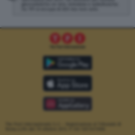
giornalistiche on line, televisive e radiofoniche.
Su TPI si occupa di SEO ma non solo.
The Post Internazionale S.r.l. – Registrazione al Tribunale di
Roma n.294 del 19 ottobre 2012.
P. IVA 12073411006