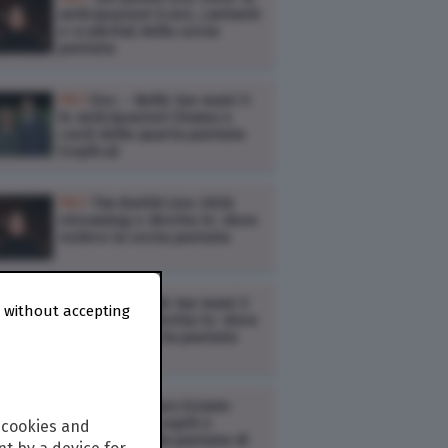
anticipazioni (cast, cantanti
e scaletta) della sesta
puntata
TV /
Doc – Nelle tue mani 3:
le anticipazioni (trama e
cast) della quarta puntata
(replica)
TV /
Tim Battiti Live 2026
streaming e diretta tv: dove
vedere la sesta puntata
TV /
Doc – Nelle tue mani 3
 without accepting
streaming e diretta tv: dove
vedere la quarta puntata
(replica)
TV /
Kilimangiaro Estate:
anticipazioni, ospiti e
 cookies and
argomenti della puntata di