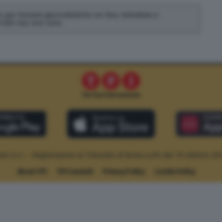
 per testate giornalistiche on line, televisive e
di SEO ma non solo.
le S.r.l. – Registrazione al Tribunale di Roma n.294 del 19 ottobre 20
About TPI
TPI Contatti
Privacy Policy
Cookie Policy