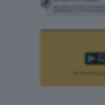
Giornalista dal 2014. Ha lavorato
radiofoniche. Su TPI si occupa 
The Post Internaziona