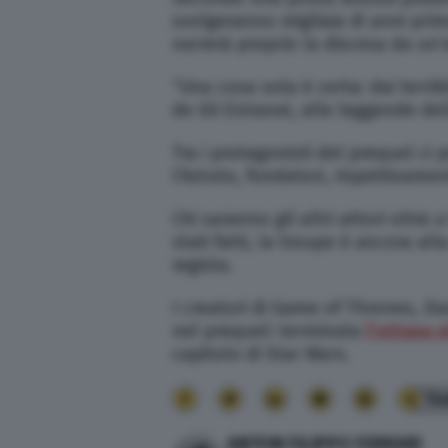
svolgeranno migliaia di anni prim
narrerà proprio la discesa da un’
“Una cosa sola è certa: dai terrib
de Gli Estranei, alle leggende de
Tra i protagonisti del prequel ci
l’Astuto, fondatori, rispettivame
Chi saranno gli altri attori oltr
stati fatti, la troupe è ancora all
regista.
I creatori di Game of Thrones, D
nel prequel: terminata
l’ottava 
capitolo di Star Wars.
14
ANTON FILIPPO FERRARI