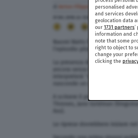
process personal d
di
Anton Filippo Ferrari
personalised adve
and services deve
31 Ott. 2018
alle
12:02
- Aggiornato il
31 Ott. 201
geolocation data a
14
our
1731 partners
’
information and ch
note that some pro
Naomi Watts farà parte del cast
right to object to 
l’episodio pilota della serie, an
change your prefer
clicking the
privacy
La presenza dell’attrice inglese n
ancora senza titolo (probabile ch
interpreterà “una donna carismat
nasconde un oscuro segreto”.
A scrivere il prequel sarà, insiem
Thrones, Jane Goldman (Kingsman:
Ass).
Le riprese dovrebbero iniziare nel
Secondo una prima sinossi pubblic