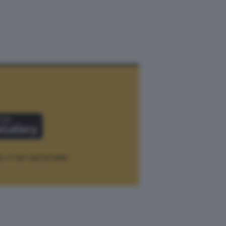
12.
P. IVA 12073411006