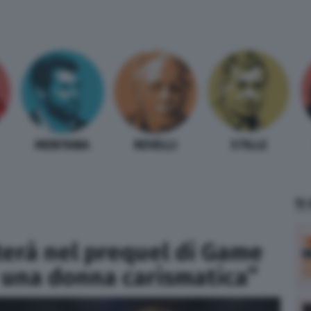
MENTANA
REVELLI
STILLE
TI
terà nel prequel di Game
 una donna carismatica”