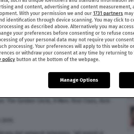
ata, such as unique identifiers and standard information sen
rtising and content, advertising and content measurement,
lopment. With your permission we and our
1731 partners
may 
8
alle
12:03
nd identification through device scanning. You may click to 
6
 processing as described above. Alternatively you may acces
ange your preferences before consenting or to refuse cons
cessing of your personal data may not require your consent
 del
prequel
di
Game of Thrones
(Trono di spade),
such processing. Your preferences will apply to this website o
nunciato a giugno di quest’anno da Hbo.
ences or withdraw your consent at any time by returning to 
 policy
button at the bottom of the webpage.
aturalizzata australiana è ufficiale. Nel prequel
e si opti per “The Long Night”), Naomi
ica, appartenente all’alta società, che
Manage Options
e a George R.R. Martin, già autore di Game of
 The Golden Circle, X-Men: First Class, Kick-
 2019.
ata dal network televisivo, “gli eventi si