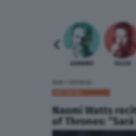
SABELLI FIORETTI
GUIDA BARDI
GAMBINO
TELESE
»
HOME
SPETTACOLI
SPETTACOLI
Naomi Watts reci
of Thrones: “Sarà