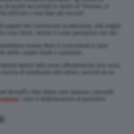
a di quelli raccontati in Game of Thrones, si
età dell’oro a una fase più oscura”.
ili segreti del Continente occidentale, alle origini
lla Casa Stark, niente è come pensiamo che sia”.
 potrebbero essere Bran il Costruttore e Lann
nte delle casate Stark e Lannister.
e a Naomi Watts? Altri nomi ufficialmente non sono
a ricerca di moltissimi altri attori, nonché di un
avid Benioff e Dan Weiss non saranno coinvolti
stagione,
i due si dedicheranno al prossimo
6