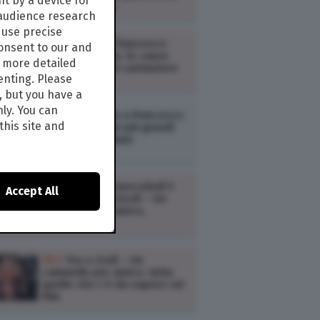
t by a device for
oggi, 6 agosto
 audience research
use precise
SPETTACOLI /
Francesco
consent to our and
Guccini è morto: le cause
s more detailed
della morte del cantautore
enting. Please
, but you have a
nly. You can
MUSICA /
Addio a Francesco
this site and
Guccini, uno dei più grandi
cantautori italiani
TV /
Ascolti tv mercoledì 5
Accept All
agosto: Teo e Zordì – Un
cammello per amico,
Oppenheimer
TV /
Teo e Zodì – Un
cammello per amico: tutto
quello che c’è da sapere sul
film