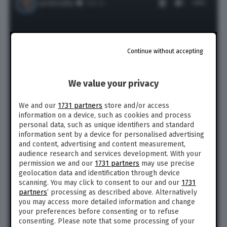
Continue without accepting
We value your privacy
We and our
1731 partners
store and/or access
information on a device, such as cookies and process
personal data, such as unique identifiers and standard
information sent by a device for personalised advertising
and content, advertising and content measurement,
audience research and services development. With your
permission we and our
1731 partners
may use precise
geolocation data and identification through device
scanning. You may click to consent to our and our
1731
partners
’ processing as described above. Alternatively
you may access more detailed information and change
your preferences before consenting or to refuse
consenting. Please note that some processing of your