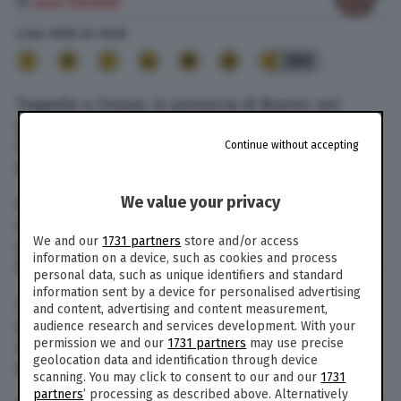
di
Luca Serafini
2 Set. 2018
alle
16:26
380
Tragedia a Orosei, in provincia di Nuoro: nel
primo pomeriggio di domenica 2 settembre un
bambino di 7 anni è morto annegato nella
Continue without accepting
piscina di un albergo situato in Via del Mare.
We value your privacy
Il bambino stava giocando con alcuni suoi
coetanei e, secondo le prime ricostruzioni,
We and our
1731 partners
store and/or access
potrebbe aver infilato una mano nel
information on a device, such as cookies and process
bocchettone della piscina rimanendo incastrato.
personal data, such as unique identifiers and standard
information sent by a device for personalised advertising
I tentativi di rianimazione effettuati dal
and content, advertising and content measurement,
personale del 118 giunto sul posto sono andati
audience research and services development. With your
permission we and our
1731 partners
may use precise
avanti per circa un’ora, purtroppo senza esito
geolocation data and identification through device
positivo.
scanning. You may click to consent to our and our
1731
partners
’ processing as described above. Alternatively