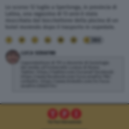
Lo scorso 12 luglio a Sperlonga, in provincia di
Latina, una ragazzina di 13 anni è stata
risucchiata dal bocchettone della piscina di un
hotel morendo dopo il trasporto in ospedale.
380
LUCA SERAFINI
Caporedattore di TPI e docente di Sociologia
dei media all'Università Lumsa di Roma.
Twitter: https://twitter.com/lucseraf Facebook:
https://www.facebook.com/luca.serafini.796/
LinkedIn: https://www.linkedin.com/in/luca-
serafini-23bb3734/