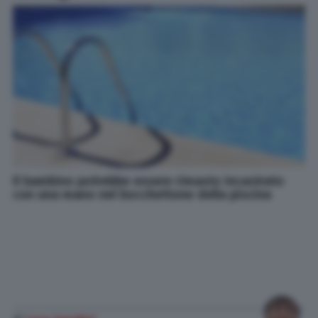
Il bambino potrebbe essere rimasto incastrato
con una mano nel bocchettone della piscina