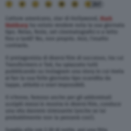
241
L’attore americano, star di Hollywood,
Mark
Wahlberg
ha voluto rendere nota la sua giornata
tipo. Relax, feste, set cinematografici e a letto
fino a tardi? No, non proprio. Anzi, l’esatto
contrario.
Il protagonista di diversi film di successo, tra cui
Transformers e Ted, ha spiazzato tutti
pubblicando su Instagram una story in cui rivela
ai fan la sua folle giornata tipo scandita da
tappe, attività e orari impossibili.
Il 47enne, famoso anche per gli addominali
scolpiti messi in mostra in diversi film, conduce
una vita davvero stressante (anche se lui
probabilmente non la penserà così).
Sveglia alle ore 2.30 di notte, poi una fitta