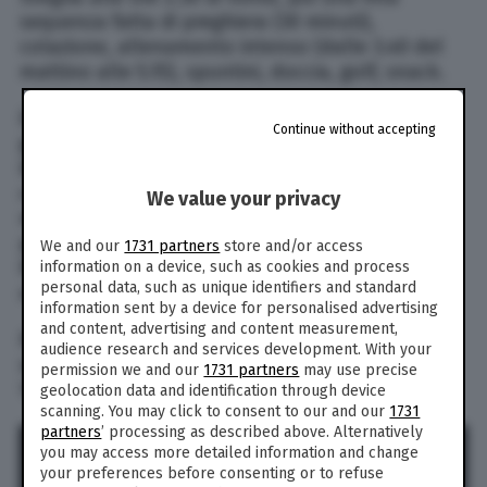
sequenza fatta di preghiera (30 minuti),
colazione, allenamento intenso (dalle 3.40 del
mattino alle 5.15), spuntini, doccia, golf, snack.
E poi ancora: sessione di crioterapia a oltre 60
Continue without accepting
gradi sotto zero per circa 3 minuti – dei cui
benefici l’attore ha parlato recentemente nel
corso di un’intervista (“è fantastica per il
We value your privacy
recupero fisico, elimina l’acido lattico”, le sue
parole) e così via, con slot prestabiliti dedicati a
We and our
1731 partners
store and/or access
famiglia e lavoro che non superano le quattro
information on a device, such as cookies and process
personal data, such as unique identifiers and standard
ore giornaliere.
information sent by a device for personalised advertising
and content, advertising and content measurement,
Poi, dopo un altro allenamento pomeridiano
audience research and services development. With your
seguito da doccia e tempo per la famiglia, alle
permission we and our
1731 partners
may use precise
19.30 – non un minuto dopo – a letto.
geolocation data and identification through device
scanning. You may click to consent to our and our
1731
partners
’ processing as described above. Alternatively
you may access more detailed information and change
your preferences before consenting or to refuse