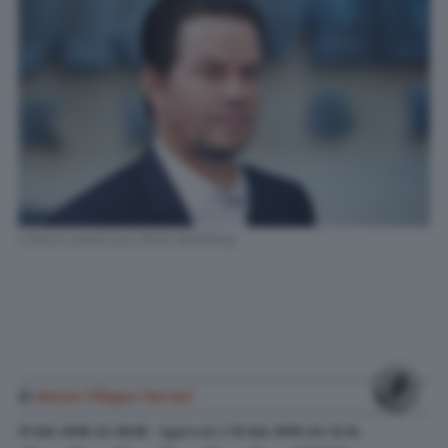
L'attore americano Mark Wahlberg
di
Anton Filippo Ferrari
21 Set. 2018
alle
06:32
- Aggiornato il
12 Set. 2019
alle
14:14