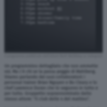
Il programma pubblicato dall’attore Mark Wahlberg su Instagram
Un programmino dettagliato che non ammette
vizi. Ma c’è chi se la passa peggio di Wahlberg.
Stiamo parlando dei suoi collaboratori: i
personal trainer Brian Nguyen e Bo Cleary e lo
chef Lawrence Duran che lo seguono in tutto e
per tutto. Gruppetto soprannominato dallo
stesso attore: “Il club delle 4 del mattino”.