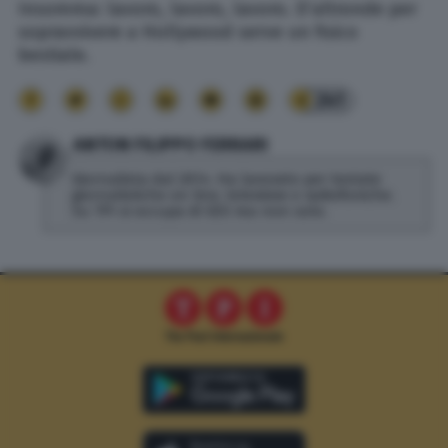
Insomma: lavoro, lavoro, lavoro. D’altronde per
sopravvivere a Hollywood serve un fisico
bestiale.
241
ANTON FILIPPO FERRARI
Giornalista dal 2014. Ha lavorato per testate
giornalistiche on line, televisive e radiofoniche.
Su TPI si occupa di SEO ma non solo.