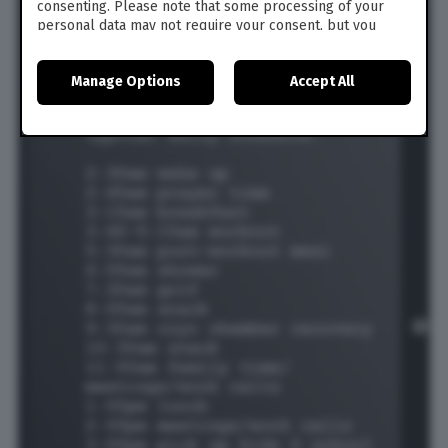
consenting. Please note that some processing of your
personal data may not require your consent, but you
have a right to object to such processing. Your
preferences will apply to this website only. You can
Manage Options
Accept All
change your preferences or withdraw your consent at
any time by returning to this site and clicking the
privacy
policy
button at the bottom of the webpage.