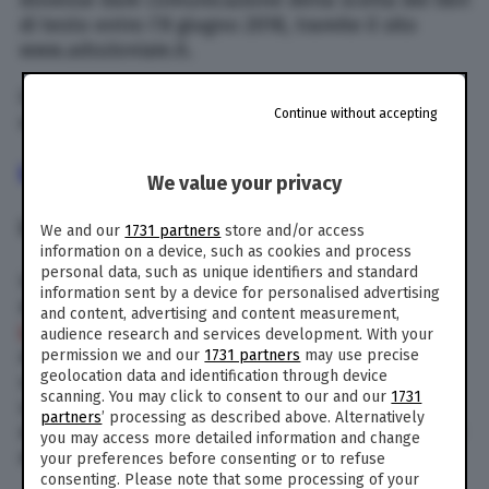
di testo entro l’8 giugno 2018, tramite il sito
www.adozioniaie.it.
Qui una comoda guida per trovare gli store
Continue without accepting
online più adatti alle tue esigenze:
LIBRI NUOVI
We value your privacy
LIBRERIA SCOLASTICA
We and our
1731 partners
store and/or access
information on a device, such as cookies and process
personal data, such as unique identifiers and standard
Un comodo portale per sapere quali sono i libri
information sent by a device for personalised advertising
di testo adottati dalla tua scuola è
and content, advertising and content measurement,
Libreriascolastica.it
. Da una comoda mappa
audience research and services development. With your
divisa per regioni, province, comuni, scuole e
permission we and our
1731 partners
may use precise
geolocation data and identification through device
sezioni, si risale facilmente all’elenco dei libri
scanning. You may click to consent to our and our
1731
scolastici in uso. I libri selezionati sono
partners
’ processing as described above. Alternatively
direttamente acquistabili dal portale, con sconti
you may access more detailed information and change
di diversa entità.
your preferences before consenting or to refuse
consenting. Please note that some processing of your