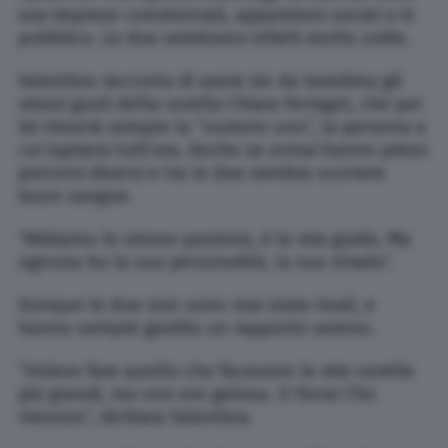
sue imprese commerciali, apparizioni social e in
pubblico. Le due sembrano infatti molto unite.
Valentina racconta di avere sin da bambina gli
stessi gusti della sorella Chiara Ferragni, che per
lei rimarrà sempre la “numero uno”, la persona a
cui ispirarsi tutt’ora. Anche se ormai hanno preso
percorsi diversi e tra le due sembra scorrere
buon sangue.
“Abbiamo le stesse passioni, è la mia guida. Ma
ognuna ha la sua personalità, la sua strada”.
Dunque le due non sono mai state rivali, e
hanno sempre gestito un rapporto sereno.
“Volevo fare quello che facevano le mie sorelle
più grandi, ma non ero gelosa. O forse l’ho
rimosso”, dichiara Valentina.