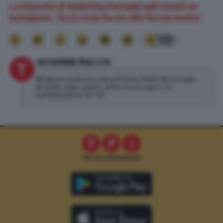
La risposta di Valentina Ferragni agli insulti su
Instagram: “Ecco cosa faccio alla faccia vostra”
139
GIOVANNI MACCHI
Mi piace scrivere e raccontare i fatti. Mi occupo
di news, pop, sport, lotto, oroscopo e tv.
Collaboratore di TPI