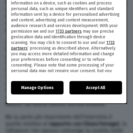
fatto mi godo la vita. So che non posso piacere a
information on a device, such as cookies and process
tutti”, afferma Valentina Ferragni, 26 anni,
personal data, such as unique identifiers and standard
information sent by a device for personalised advertising
durante l’intervista. La sua forma fisica è stata
and content, advertising and content measurement,
spesso oggetto di critiche e
body shaming
da
audience research and services development. With your
parte degli
haters
.
permission we and our
1733 partners
may use precise
geolocation data and identification through device
Valentina racconta anche come ha conosciuto il
scanning. You may click to consent to our and our
1733
partners
’ processing as described above. Alternatively
fidanzato, Luca Vezil, con cui convive senza
you may access more detailed information and change
pianificare altro perché “sono contenti così”.
your preferences before consenting or to refuse
Valentina e Luca si sono conosciuti in vacanza in
consenting. Please note that some processing of your
Grecia quasi dieci anni fa, quando lei aveva solo
personal data may not require your consent, but you
17 anni. Si sono incontrati per poco davanti a un
have a right to object to such processing. Your
preferences will apply to this website only. You can
negozio, poi scambiati i contatti Facebook.
Manage Options
Accept All
change your preferences or withdraw your consent at
Hanno parlato per ben tre anni solo in modo
any time by returning to this site and clicking the
privacy
virtuale, e poi finalmente si sono incontrati a
policy
button at the bottom of the webpage.
Milano: da allora stanno ancora insieme.
Ma la parte più importante dell’intervista è
quella relativa al
rapporto con Chiara Ferragni
, la
influencer
che spesso coinvolge la sorella nelle