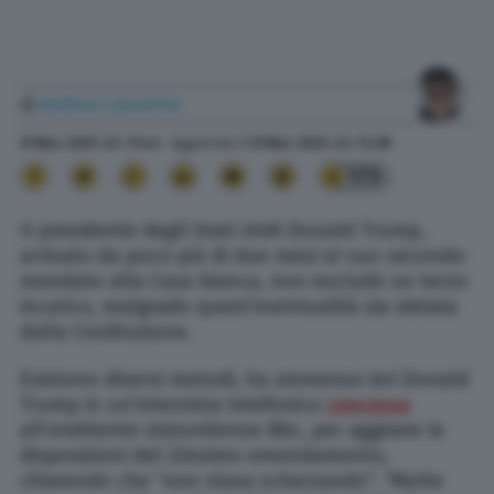
di
Andrea Lanzetta
31 Mar. 2025
alle
11:43
- Aggiornato il
31 Mar. 2025
alle
14:38
173
Il presidente degli Stati Uniti Donald Trump,
arrivato da poco più di due mesi al suo secondo
mandato alla Casa bianca, non esclude un terzo
incarico, malgrado quest’eventualità sia vietata
dalla Costituzione.
Esistono diversi metodi, ha ammesso ieri Donald
Trump in un’intervista telefonica
concessa
all’emittente statunitense
Nbc
, per aggirare le
disposizioni del 22esimo emendamento,
chiarendo che “non stava scherzando”. “Molte