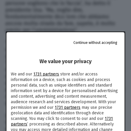
persone vogliono che lo faccia”, ha detto il
presidente Usa. “Ma, voglio dire,
fondamentalmente dico loro che abbiamo
ancora molta strada da fare, sapete, è molto
presto per l’amministrazione”.
“Mi concentro sul presente”, ha aggiunto Trump,
Continue without accepting
che alla domanda se desiderasse davvero un
ulteriore mandato alla Casa bianca ha risposto:
We value your privacy
“Mi piace lavorare”. “Non sto scherzando”, ha
rimarcato il magnate repubblicano, quando gli è
We and our
1731 partners
store and/or access
stato chiesto di chiarire questo punto. “Ma è
information on a device, such as cookies and process
decisamente troppo presto per pensarci”. Alla
personal data, such as unique identifiers and standard
domanda se gli siano stati presentati dei piani al
information sent by a device for personalised advertising
riguardo, il presidente Usa ha risposto: “Ci sono
and content, advertising and content measurement,
audience research and services development. With your
dei metodi con cui potresti farlo”.
permission we and our
1731 partners
may use precise
geolocation data and identification through device
Un’ipotesi coinvolge l’attuale vicepresidente JD
scanning. You may click to consent to our and our
1731
Vance, che potrebbe candidarsi alla Casa bianca
partners
’ processing as described above. Alternatively
indicando Trump come vice per poi dimettersi,
you may access more detailed information and change