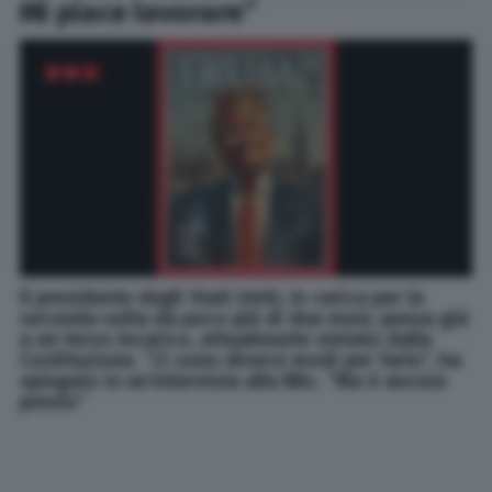
Mi piace lavorare”
Il presidente degli Stati Uniti, in carica per la
seconda volta da poco più di due mesi, pensa già
a un terzo incarico, attualmente vietato dalla
Costituzione. “Ci sono diversi modi per farlo”, ha
spiegato in un’intervista alla Nbc. “Ma è ancora
presto”