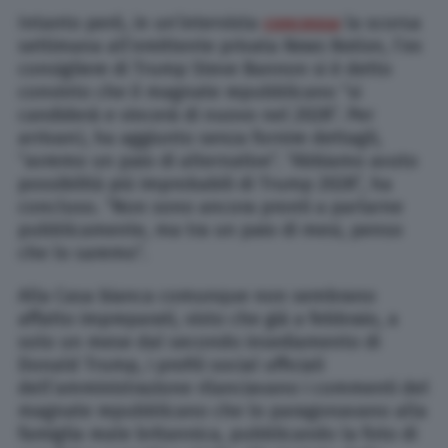
Intanto però, in un’intervista
concessa
la scorsa
settimana all’emittente privata
News Nation
, l’ex
consigliere di Trump Steve Bannon si è detto
convinto che il magnate repubblicano “si
candiderà e vincerà di nuovo nel 2028”. Per
arrivarci, ha aggiunto senza fornire dettagli,
“avremo un paio di alternative”. “Abbiamo avuto
possibilità più improbabili di Trump 2028”, ha
concluso. “Non sono ancora pronti a parlarne
pubblicamente, ma tra un paio di mesi, penso
che lo saremo”.
Alla Casa bianca comunque non sembrano
affatto impreparati, visto che già a febbraio, a
solo un mese dal secondo insediamento di
Donald Trump, i profili social ufficiali
dell’amministrazione rilanciavano i commenti del
magnate repubblicano che lo paragonavano alla
famiglia reale britannica, pubblicando la foto di