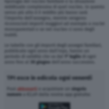
tipologia del nucleo familiare e la situazione
reddituale complessiva di quel nucleo. In questo
senso più alto è il reddito più basso sarà
l’importo dell’assegno, mentre vengono
riconosciuti importi maggiori ad esempio a nuclei
monoparentali o se nel nucleo ci sono degli
inabili.
Le tabelle con gli importi degli assegni familiari,
pubblicate ogni anno dall’Inps, hanno un
periodo di validità che va dal
1° luglio
di ogni
anno fino al
30 giugno
dell’anno successivo.
TPI esce in edicola ogni venerdì
Puoi
abbonarti
o acquistare un
singolo
numero
a €2,49 dalla nostra app gratuita: