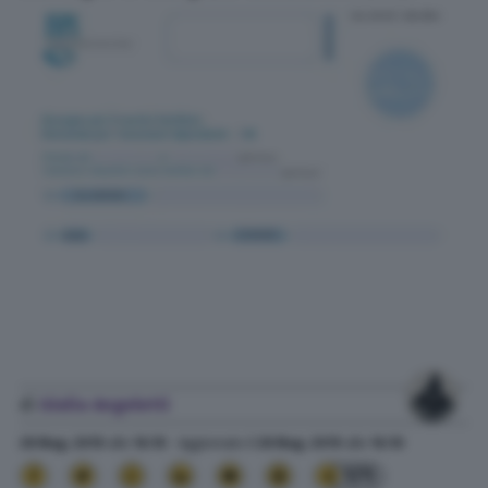
di
Giulia Angeletti
28 Mag. 2019
alle
16:10
- Aggiornato il
28 Mag. 2019
alle
16:10
171