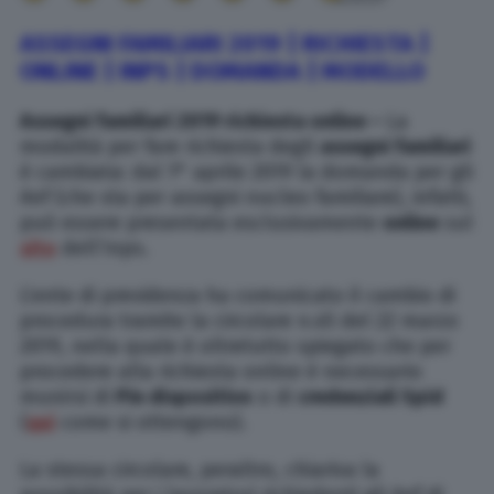
ASSEGNI FAMILIARI 2019 | RICHIESTA |
ONLINE | INPS | DOMANDA | MODELLO
Assegni familiari 2019 richiesta online –
La
modalità per fare richiesta degli
assegni familiari
è cambiata: dal 1° aprile 2019 la domanda per gli
Anf (che sta per assegni nucleo familiare), infatti,
può essere presentata esclusivamente
online
sul
sito
dell’Inps.
L’ente di previdenza ha comunicato il cambio di
procedura tramite la circolare n.45 del 22 marzo
2019, nella quale è oltretutto spiegato che per
procedere alla richiesta online è necessario
munirsi di
Pin dispositivo
o di
credenziali Spid
(
qui
come si ottengono).
La stessa circolare, peraltro, chiariva la