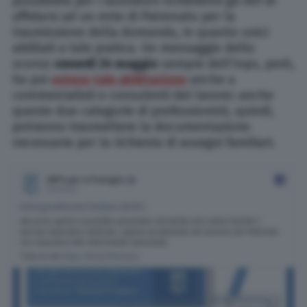
possibilità per i lavoratori richiedenti gli Anf di
affidarsi ad un ente di Patronato per la
trasmissione della domanda, in quanto unici
abilitati a tale pratica. Un messaggio dello
scorso
venerdì 24 maggio
sempre dell’Inps, però,
ha poi
esteso tale abilitazione
anche a
commercialisti e consulenti del lavoro: anche
queste due categorie di professionisti, quindi,
potranno trasmettere la documentazione
necessaria per la richiesta di assegni familiari.