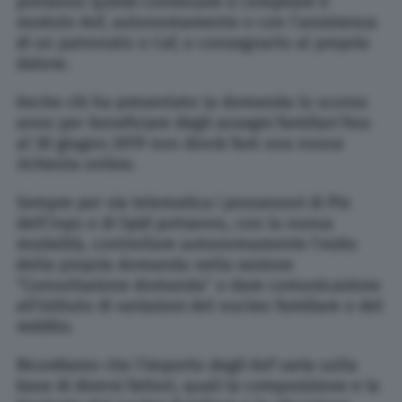
potranno quindi continuare a compilare il
modulo Anf, autonomamente o con l’assistenza
di un patronato o Caf, e consegnarlo al proprio
datore.
Anche chi ha presentato la domanda lo scorso
anno per beneficiare degli assegni familiari fino
al 30 giugno 2019 non dovrà fare una nuova
richiesta online.
Sempre per via telematica i possessori di Pin
dell’Inps o di Spid potranno, con la nuova
modalità, controllare autonomamente l’esito
della propria domanda nella sezione
“Consultazione domanda” o dare comunicazione
all’istituto di variazioni del nucleo familiare o del
reddito.
Ricordiamo che l’importo degli Anf varia sulla
base di diversi fattori, quali la composizione e la