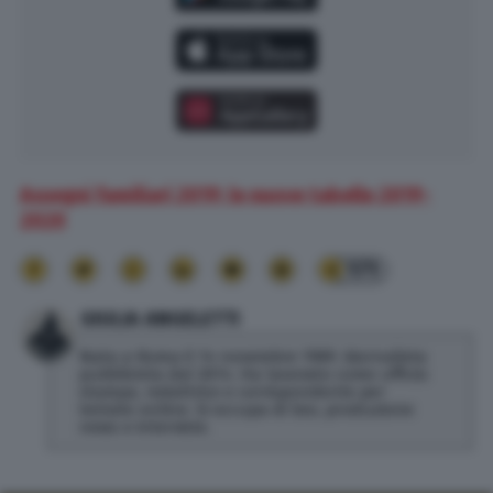
Assegni familiari 2019: le nuove tabelle 2019-
2020
171
GIULIA ANGELETTI
Nata a Roma il 14 novembre 1989. Giornalista
pubblicista dal 2014. Ha lavorato come ufficio
stampa, redattrice e corrispondente per
testate online. Si occupa di Seo, produzione
news e interviste.