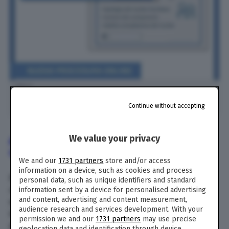
Continue without accepting
We value your privacy
ASSEGNI FAMILIARI 2019 RICHIESTA ONLINE |
COME FARE DOMANDA?
We and our
1731 partners
store and/or access
information on a device, such as cookies and process
Fino ad aprile 2019, quindi, per procedere con la
personal data, such as unique identifiers and standard
richiesta di questa particolare prestazione
information sent by a device for personalised advertising
and content, advertising and content measurement,
economica – erogata dall’istituto di previdenza
audience research and services development. With your
in favore dei lavoratori dipendenti, dei
permission we and our
1731 partners
may use precise
pensionati, dei lavoratori assistiti
geolocation data and identification through device