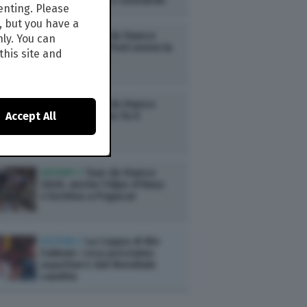
anche Maldini e Leonardo
enting. Please
, but you have a
SPORT /
Tour de France
nly. You can
2026: Van der Poel onora la
this site and
festa di Tadej
SPORT /
Tour de France
Accept All
2026: El Diablito fa il
Pogacar
SPORT /
Tour de France
2026: anche l’Alpe d’Huez
s’inchina a Pogacar
ESTERI /
La Coppa di Bin
Salman: cosa possiamo
aspettarci dal Mondiale
saudita