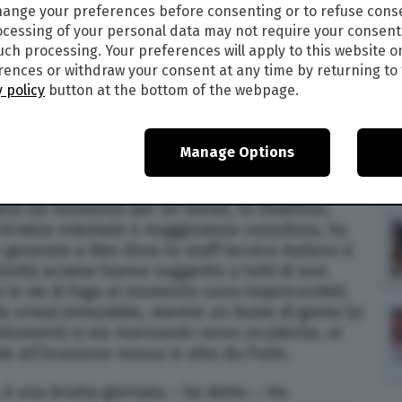
ange your preferences before consenting or to refuse cons
cessing of your personal data may not require your consent
such processing. Your preferences will apply to this website o
22
alle
13:37
ences or withdraw your consent at any time by returning to 
1
 policy
button at the bottom of the webpage.
rto De Zerbi, l’ex allenatore del Sassuolo che da
nchina dello Shakhtar Donetsk. Con lo scoppio
Manage Options
o italiano è rimasto bloccato nel Paese. Con lui
ne tra cui il vice Davide Possanzini. Il
eso (al momento per un mese), lo Shakhtar,
’Ucraina orientale a maggioranza russofona, ha
 generale a Kiev dove lo staff tecnico italiano è
orità ucraine hanno suggerito a tutti di non
 le vie di fuga al momento sono impercorribili.
te ormai introvabile, mentre un fiume di gente (si
lometri) si sta riversando verso occidente, al
re all’invasione messa in atto da Putin.
 è una brutta giornata – ha detto -. Ho