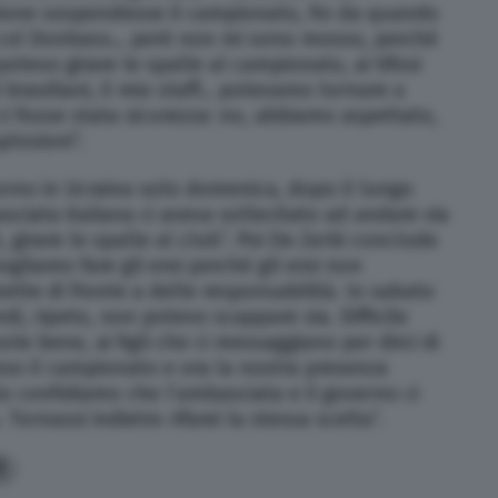
zione sospendesse il campionato, fin da quando
 col Donbass… però non mi sono mosso, perché
otevo girare le spalle al campionato, ai tifosi
 brasiliani, il mio staff… potevamo tornare a
 fosse stata sicurezza: no, abbiamo aspettato,
plosioni”.
itorno in Ucraina solo domenica, dopo il lungo
basciata italiana ci aveva sollecitato ad andare via
girare le spalle al club”. Poi De Zerbi conclude
vogliamo fare gli eroi perché gli eroi non
mette di fronte a delle responsabilità. Io sabato
di, ripeto, non potevo scappare via. Difficile
vuole bene, ai figli che ci messaggiano per dirci di
so il campionato e ora la nostra presenza
o confidiamo che l’ambasciata e il governo ci
Tornassi indietro rifarei la stessa scelta”.
1