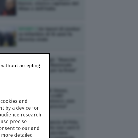
Baresi, storico capitano del
Milan e dell’Italia
SPORT /
Un tweet di Lineker
su Infantino di 10 anni fa
diventa virale
SPORT /
Malagò: “Mancini
nuovo ct della Nazionale.
 without accepting
Sto lavorando per la firma”
SPORT /
Jannik Sinner,
l’allenatore: “I crolli?
 cookies and
Dobbiamo conviverci, non
c’è una causa precisa”
t by a device for
 audience research
use precise
SPORT /
L’annuncio di Pirlo:
“Ho appreso che non sarò il
consent to our and
ct dell’Italia”. Lasciano
s more detailed