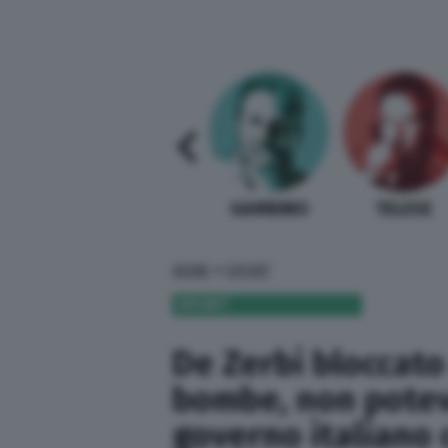
SABELLI FIORETTI
GUIDA BARDI
GAMBINO
TELESE
»
HOME
SPORT
SPORT
De Zerbi bloccato 
bombe, non potevo 
governo italiano c