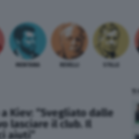
MENTANA
REVELLI
STILLE
TI
a Kiev: “Svegliato dalle
lasciare il club. Il
i aiuti”