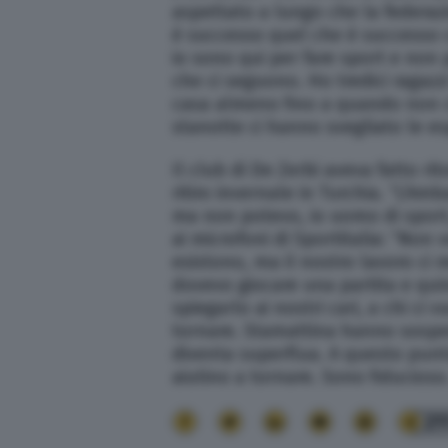
aspettato a lungo che la federa
è successo quel che é successo
io sono qui per fare sport e non p
che ci seguono. Ho tredici ragazzi
casa almeno fino a quando non ci
stanotte ci hanno svegliato le es
Il club di De Zerbi aveva fatto r
ritiro invernale in Turchia. “L’Am
ma non potevo, io uomo di sport, 
ai microfoni di Sportitalia: “Non 
esistono, ma il nostro lavoro ci 
dovevo giocare una partita e quin
spiegarlo ai nostri cari, a chi ci 
tornare. Stamattina hanno sospe
diventa superflua. A questo punt
aiutino a tornare. Sono fiducioso. 
21