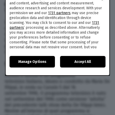
UOMINI E DONNE: STREAMING E DIRETTA
and content, advertising and content measurement,
audience research and services development. With your
TV
permission we and our
1731 partners
may use precise
geolocation data and identification through device
Dove vedere Uomini e donne in diretta tv e live
scanning. You may click to consent to our and our
1731
partners
’ processing as described above. Alternatively
streaming? La
puntata
in onda oggi, lunedì 15
you may access more detailed information and change
maggio 2023
, andrà in onda – come sempre – su
your preferences before consenting or to refuse
Canale 5 alle ore 14,45. Non solo tv. Sarà
consenting. Please note that some processing of your
possibile seguirla anche in live streaming
personal data may not require your consent, but you
sull’app
Mediaset Play
o Witty Tv.
have a right to object to such processing. Your
preferences will apply to this website only. You can
Manage Options
Accept All
change your preferences or withdraw your consent at
STORIA
any time by returning to this site and clicking the
privacy
policy
button at the bottom of the webpage.
Uomini e donne è un programma
televisivo italiano, ideato e condotto da Maria De
Filippi, in onda su Canale 5 dal 16
settembre 1996. Il programma televisivo è nato
nel settembre del 1996 come versione “adulta”
del precedente talk show della De Filippi Amici.
Mentre all’interno di quel programma si