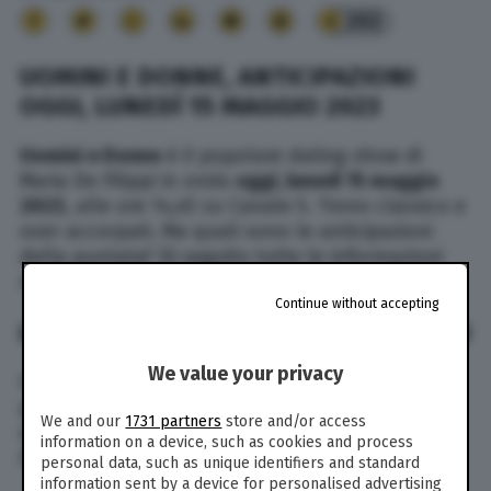
202
U
OMINI E DONNE, ANTICIPAZIONI
OGGI, LUNEDÌ 15 MAGGIO 2023
Uomini e Donne
è il popolare dating show di
Maria De Filippi in onda
oggi, lunedì 15 maggio
2023
, alle ore 14,45 su Canale 5. Trono classico e
over accorpati. Ma quali sono le anticipazioni
della puntata? Di seguito tutte le informazioni
nel dettaglio.
Continue without accepting
LE ANTICIPAZIONI DELLA PUNTATA DI OGGI
We value your privacy
Venerdì scorso è stata trasmessa l’ultima
puntata di questa edizione, prima della pausa
We and our
1731 partners
store and/or access
estiva. Da oggi infatti andrà in onda Uomini e
information on a device, such as cookies and process
Donne story, una sorta di best of.
personal data, such as unique identifiers and standard
information sent by a device for personalised advertising