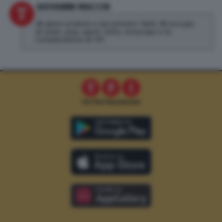
GIOVANNI MACCHI
Mi piace scrivere e raccontare i fatti. Mi occupo
di news, pop, sport, lotto, oroscopo e tv.
Collaboratore di TPI