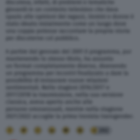
discuteva, infatti, di problemi e tematiche
giovanili in un contesto televisivo che dava
spazio alle opinioni dei ragazzi, Uomini e donne è
stato ideato inizialmente come un luogo dove
una coppia potesse raccontare la propria storia
per discuterne col pubblico.
A partire dal gennaio del 2001 il programma, pur
mantenendo lo stesso titolo, ha assunto
un format completamente diverso, divenendo
un programma per incontri finalizzato a dare la
possibilità di instaurare nuove relazioni
sentimentali. Nelle stagioni 2016/2017 e
2017/2018 la trasmissione, nella sua versione
classica, aveva aperto anche alle
persone omosessuali, mentre nella stagione
2021/2022 accoglie la prima tronista transgender.
202