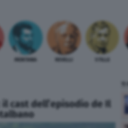
MENTANA
REVELLI
STILLE
TI
il cast dell’episodio de Il
talbano