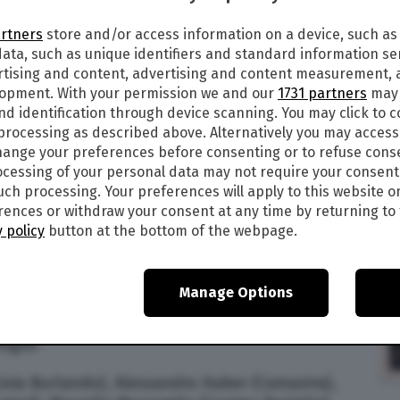
6
artners
store and/or access information on a device, such as
ata, such as unique identifiers and standard information sen
 CAST COMMISSARIO MONTALBANO
rtising and content, advertising and content measurement,
lopment. With your permission we and our
1731 partners
may 
unedì 25 maggio 2020, alle ore 21,20 Rai 1
nd identification through device scanning. You may click to 
pisodio Un covo di vipere del Commissario
 processing as described above. Alternatively you may acces
empre – da Luca Zingaretti. Ma qual è il cast
ange your preferences before consenting or to refuse cons
de Il commissario Montalbano in onda stasera? Di
cessing of your personal data may not require your consent
cipali del
film
:
such processing. Your preferences will apply to this website o
ences or withdraw your consent at any time by returning to 
io Montalbano
 policy
button at the bottom of the webpage.
Manage Options
ra Bellini
itore
miglio
ivia Burlando), Alessandro Haber (Camastra),