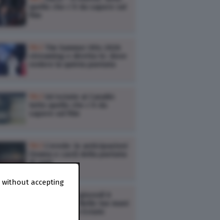
quello che c’è da sapere sul
film
TV /
Tim Summer Hits 2026
streaming e diretta tv: dove
vedere la quinta puntata
TV /
Un’estate ai Caraibi:
tutto quello che c’è da
sapere sul film
TV /
L’erede: le anticipazioni
(trama e cast) della puntata
di oggi
 without accepting
TV /
Ascolti tv giovedì 6
agosto: Doc – Nelle tue mani
3, Kilimangiaro Estate