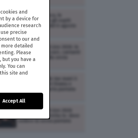
 cookies and
TV /
Zona Bianca, le
t by a device for
anticipazioni e gli ospiti
 audience research
della puntata del 6 agosto
2026
use precise
consent to our and
s more detailed
TV /
Tim Battiti Live 2026: le
anticipazioni (cast, cantanti
enting. Please
e scaletta) della sesta
, but you have a
puntata
nly. You can
this site and
TV /
Doc – Nelle tue mani 3:
le anticipazioni (trama e
cast) della quarta puntata
(replica)
Accept All
TV /
Tim Battiti Live 2026
streaming e diretta tv: dove
vedere la sesta puntata