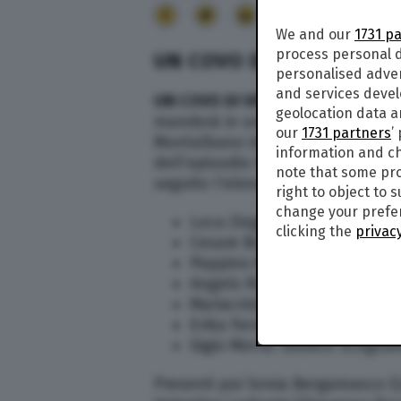
16
We and our
1731 p
process personal d
UN COVO DI VIPERE: IL
personalised adve
and services deve
UN COVO DI VIPERE CAST –
Oggi, l
geolocation data a
manderà in onda (in replica) l’e
our
1731 partners
’
Montalbano interpretato – come s
information and ch
dell’episodio Un covo di vipere 
note that some pro
seguito l’elenco degli attori prin
right to object to 
change your prefer
Luca Zingaretti: commissar
clicking the
privacy
Cesare Bocci: Mimì Augello
Peppino Mazzotta: Fazio
Angelo Russo: Catarella
Mariacristina Marocco: Barba
Erika Ferrara: Mariuccia Cogl
Gigio Morra: Giudice Scogna
Presenti poi Sonia Bergamasco (L