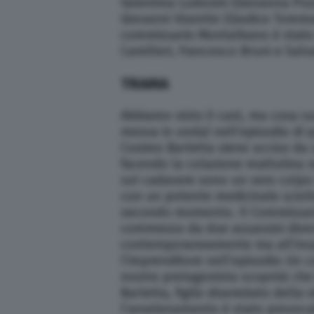
Valentina Lodovini (Giovanna Pusa
Giovanni Visentin (Giudice Tomma
commissario Montalbano è stato d
Camilleri, Francesco Bruni e Salv
TRAMA
Abbiamo visto il cast, ma cosa s
messa in onda) nell’episodio di q
Cosimo Barletta viene ucciso da 
facendo la colazione mattutina nel
sul cadavere sono un vero colpo 
con un potente medicinale sciolt
secondo momento. Il Commissario
commesso da due assassini diver
contemporaneamente ma all’insap
l’imprenditore nell’episodio Un 
nostro protagonista scoprirà che 
Barletta, figlio diseredato della 
l’avvelenamento è stato provocat