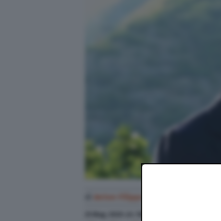
di
Anton Filippo Ferrari
25 Mag. 2020
alle
18:01