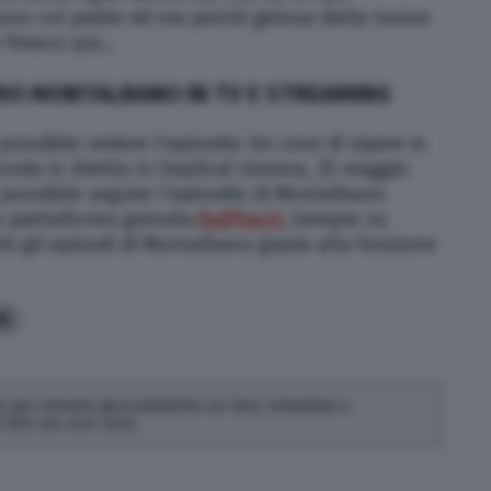
oso col padre ed era perciò gelosa della nuova
 finisco qui…
RIO MONTALBANO IN TV E STREAMING
possibile vedere l’episodio Un covo di vipere in
nda in diretta tv (replica) stasera, 25 maggio
à possibile seguire l’episodio di Montalbano
a piattaforma gratuita
RaiPlay.it.
Sempre su
tti gli episodi di Montalbano grazie alla funzione
6
 per testate giornalistiche on line, televisive e
di SEO ma non solo.