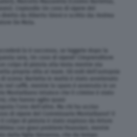
teri), Marcello Mazzarella (Cosimo Barletta),
seo). L’episodio Un covo di vipere del
iretto da Alberto Sironi e scritto da: Andrea
atore De Mola.
uccederà (o è successo, se leggete dopo la
uesta sera, Un covo di vipere? L’imprenditore
un colpo di pistola alla testa mentre sta
la propria villa al mare. Gli esiti dell’autopsia
di scena: Barletta in realtà è stato avvelenato
o nel caffè, mentre lo sparo è avvenuto in un
 Montalbano intuisce che il crimine è stato
si, che hanno agito quasi
uta l’uno dell’altro. Ma chi ha ucciso
covo di vipere del Commissario Montalbano? Il
il colpo di pistola è stato esploso da Arturo
vittima con gravi problemi finanziari, mentre
o dalla figlia Giovanna, che da tempo