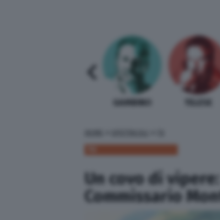
SABELLI FIORETTI
GUIDA BARDI
GAMBINO
TELESE
»
»
HOME
SPETTACOLI
TV
TV
Un covo di vipere: 
Commissario Mon