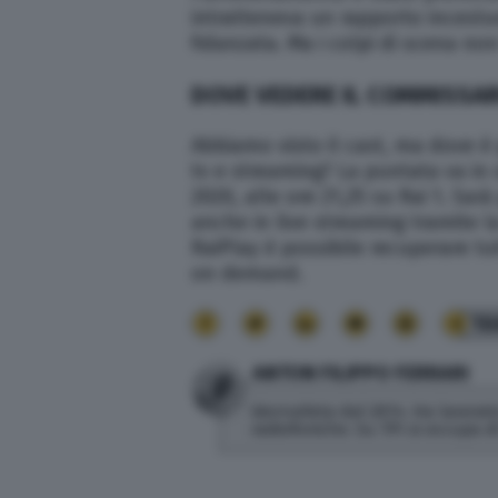
intratteneva un rapporto incestu
fidanzata. Ma i colpi di scena non
DOVE VEDERE IL COMMISSA
Abbiamo visto il cast, ma dove è 
tv e streaming? La puntata va in o
2020, alle ore 21,25 su Rai 1. Sar
anche in live streaming tramite l
RaiPlay è possibile recuperare tu
on demand.
16
ANTON FILIPPO FERRARI
Giornalista dal 2014. Ha lavorato
radiofoniche. Su TPI si occupa 