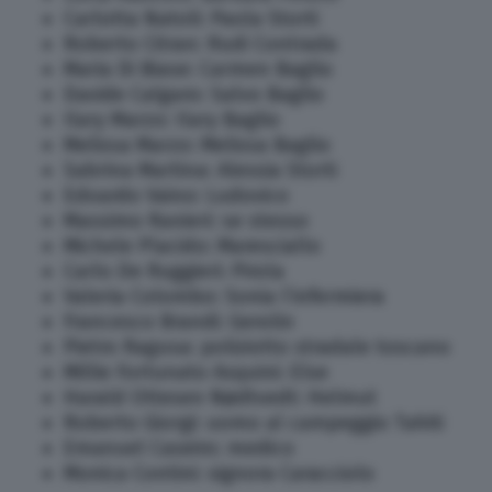
Carlotta Natoli: Paola Storti
Roberto Citran: Rudi Contrada
Maria Di Biase: Carmen Baglio
Davide Calgaro: Salvo Baglio
Ilary Marzo: Ilary Baglio
Melissa Marzo: Melissa Baglio
Sabrina Martina: Alessia Storti
Edoardo Vaino: Ludovico
Massimo Ranieri: se stesso
Michele Placido: Maresciallo
Carlo De Ruggieri: Pirola
Valeria Colombo: Sonia l’infermiera
Francesco Brandi: Gerolin
Pietro Ragusa: poliziotto stradale toscano
Millie Fortunato Asquini: Else
Harald Ottesen Nødtvedt: Helmut
Roberto Giorgi: uomo al campeggio Tahiti
Emanuel Caseiro: medico
Monica Contini: signora Caracciolo