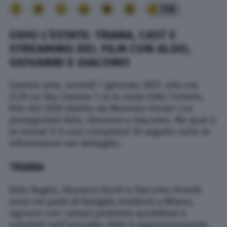
138
ODIO L’ESTATE: TRAMA, CAST E
STREAMING DEL FILM CON ALDO,
GIOVANNI E GIACOMO
Questa sera, venerdì 1 gennaio 2021, alle ore
21,15 su Sky Cinema 1 va in onda Odio l’estate,
film del 2020 diretto da Massimo Venier con
protagonisti Aldo, Giovanni e Giacomo. Ma qual è
la trama? E il cast completo? Di seguito tutte le
informazioni nel dettaglio.
TRAMA
Aldo Baglio, Giovanni Storti e Giacomo Poretti
sono tre padri di famiglia residenti a Milano,
ognuno con i propri problemi quotidiani e
scheletri nell’armadio: Aldo è apparentemente