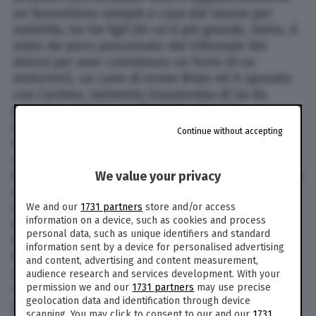
un fannullone sempre a casa dal lavoro per
malattia, ha tre figli (di cui il più grande, Salvo, è
stato da poco processato dal tribunale dei
minori per aver commesso un furto di un
motorino), un cane di nome Brian ed è sposato
con Carmen, talmente innamorata di lui da
passare sopra i suoi difetti; Giovanni è
infelicemente sposato con Paola e ha una figlia,
Continue without accepting
Alessia, entrambe portate allo sfinimento dalla
sua pignoleria, ed è il proprietario dello Storti &
figli, un negozio di accessori per calzature che ha
We value your privacy
deciso di chiudere per mancanza di clienti, il
tutto all’oscuro della famiglia; Giacomo, invece,
We and our
1731 partners
store and/or access
information on a device, such as cookies and process
è un dentista di tutto rispetto, sposato con
personal data, such as unique identifiers and standard
Barbara e con un figliastro, Ludovico, figlio di
information sent by a device for personalised advertising
Barbara e del suo primo marito ma che
and content, advertising and content measurement,
all’insaputa di entrambi è appena uscito da una
audience research and services development. With your
permission we and our
1731 partners
may use precise
lunga causa legale con il signor Pirola, un
geolocation data and identification through device
paziente a cui ha involontariamente provocato
scanning. You may click to consent to our and our
1731