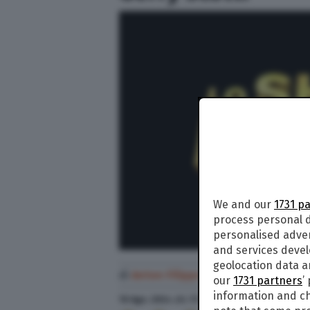
We and our
1731 p
process personal d
personalised adve
and services deve
geolocation data a
di
Anton Filippo Ferrari
our
1731 partners
’
information and ch
10 Ago. 2024
alle
17:42