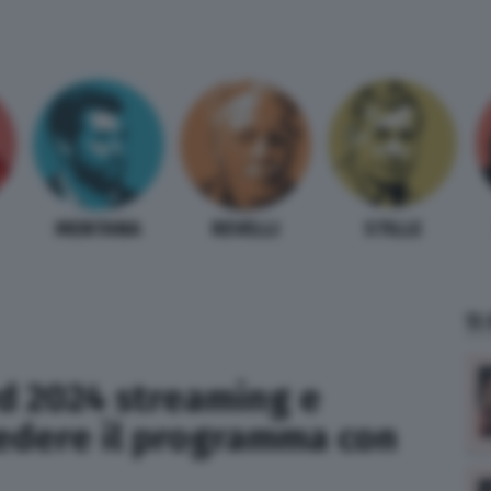
MENTANA
REVELLI
STILLE
TI
rd 2024 streaming e
vedere il programma con