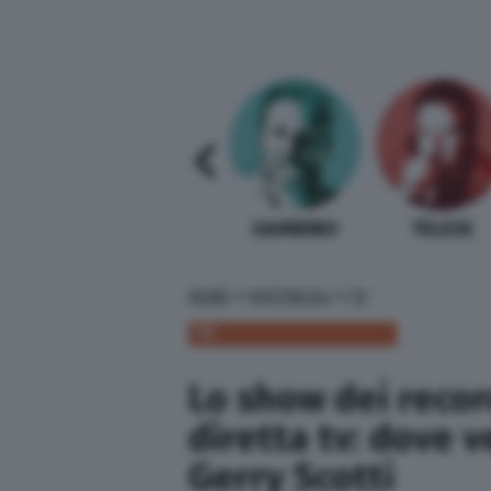
SABELLI FIORETTI
GUIDA BARDI
GAMBINO
TELESE
»
»
HOME
SPETTACOLI
TV
TV
Lo show dei reco
diretta tv: dove 
Gerry Scotti