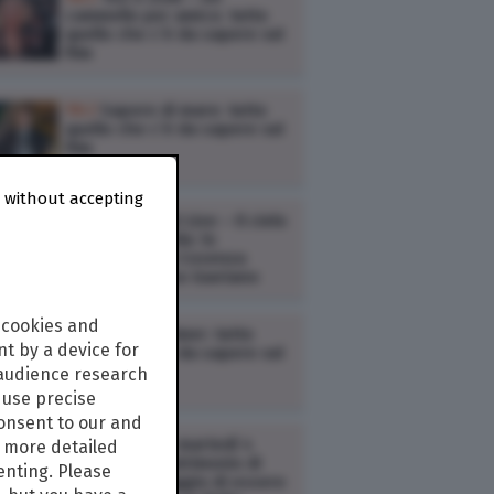
cammello per amico: tutto
quello che c’è da sapere sul
film
TV /
Sapore di mare: tutto
quello che c’è da sapere sul
film
 without accepting
TV /
Rai Radio2 Live – Il cielo
è sempre più blu: lo
spettacolo da Cosenza
dedicato a Rino Gaetano
 cookies and
TV /
Oppenheimer: tutto
t by a device for
quello che c’è da sapere sul
film
 audience research
use precise
consent to our and
TV /
Ascolti tv martedì 4
s more detailed
agosto: Un matrimonio di
enting. Please
troppo, Il coraggio di essere