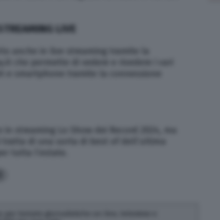
STREAMING LIVE
rlo anche in live streaming tramite la
.it che permette di vedere e rivedere i vari
et e smartphone tramite la connessione
e in streaming Lo Show dei Record 2024, ma
tratta di una sorta di best of dell’ultima
r tutta l’estate.
3
 per testate giornalistiche on line, televisive e