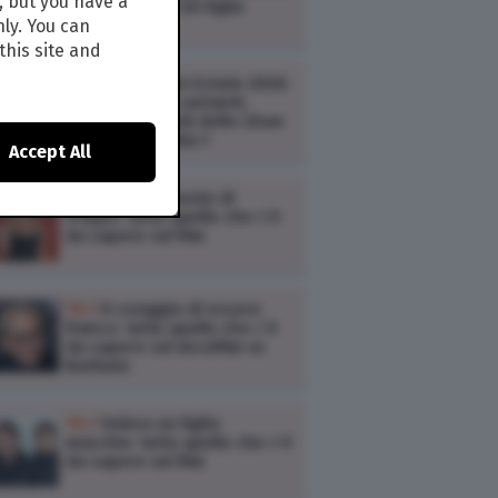
, but you have a
Franco, Volevo un figlio
nly. You can
maschio
this site and
TV /
Yoga Radio Estate 2026:
anticipazioni, cantanti,
scaletta e ospiti dello show
musicale di Italia 1
Accept All
TV /
Un matrimonio di
troppo: tutto quello che c’è
da sapere sul film
TV /
Il coraggio di essere
Franco: tutto quello che c’è
da sapere sul docufilm su
Battiato
TV /
Volevo un figlio
maschio: tutto quello che c’è
da sapere sul film