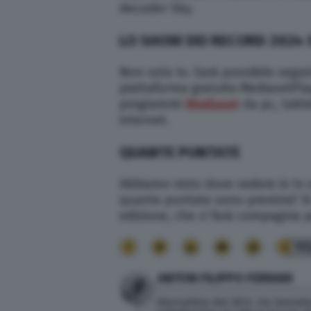
decoder Sky.
LO SHOW DEI RECORD 2024 
Non solo tv. Sarà possibile segui
piattaforma gratuita MediasetPlay
programmi
Mediaset
da pc, tabl
internet.
QUANTE PUNTATE
Abbiamo visto dove vedere in tv 
quante puntate sono previste? Si 
edizione, che ci farà compagnia pe
11
ANTON FILIPPO FERRARI
Giornalista dal 2014. Ha lavorato