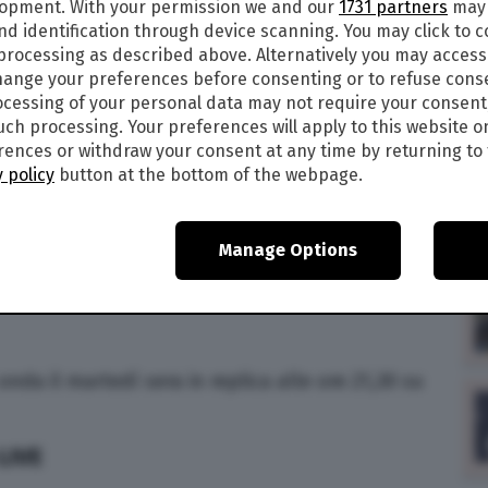
lopment. With your permission we and our
1731 partners
may 
G E DIRETTA TV: DOVE VEDERE LA
nd identification through device scanning. You may click to 
CA
 processing as described above. Alternatively you may acces
ange your preferences before consenting or to refuse cons
cessing of your personal data may not require your consent
21,30 su Canale 5 va in onda in replica la terza
such processing. Your preferences will apply to this website o
a e ultima edizione dello storico show condotto
ences or withdraw your consent at any time by returning to 
nfronto due categorie contrapposte in una serie
 policy
button at the bottom of the webpage.
ome sempre, prevista la presenza di Luca Laurenti,
ssione nata nel 1998. Come sottotitolo per questa
Chi di voi è senza peccato, scagli per primo la
Manage Options
 Giovanni 8,7. Dove vedere Ciao Darwin 9 in diretta
tte le informazioni nel dettaglio.
nda il martedì sera in replica alle ore 21,30 su
LIVE