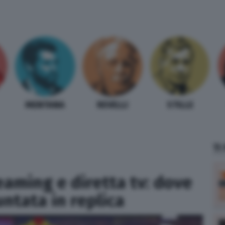
MENTANA
REVELLI
STILLE
TI
eaming e diretta tv: dove
untata in replica