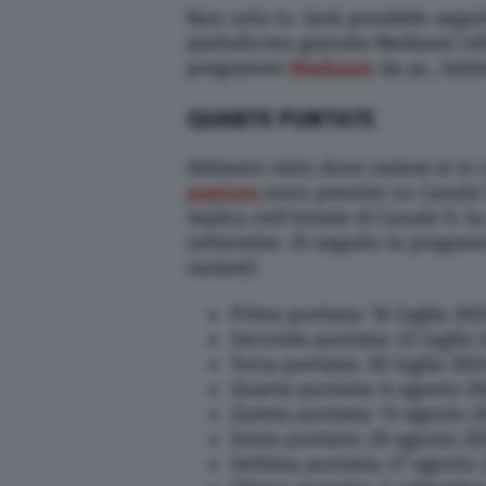
Non solo tv. Sarà possibile segui
piattaforma gratuita Mediaset Infi
programmi
Mediaset
da pc, tabl
QUANTE PUNTATE
Abbiamo visto dove vedere in tv 
puntate
sono previste su Canale
replica nell’estate di Canale 5: la
settembre. Di seguito la progra
variare):
Prima puntata: 16 luglio 2
Seconda puntata: 23 luglio
Terza puntata: 30 luglio 20
Quarta puntata: 6 agosto 2
Quinta puntata: 13 agosto 2
Sesta puntata: 20 agosto 20
Settima puntata: 27 agosto 