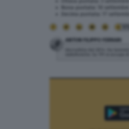
Ottava puntata: 3 settembr
Nona puntata: 10 settembre
Decima puntata: 17 settemb
17
ANTON FILIPPO FERRARI
Giornalista dal 2014. Ha lavorato
radiofoniche. Su TPI si occupa 