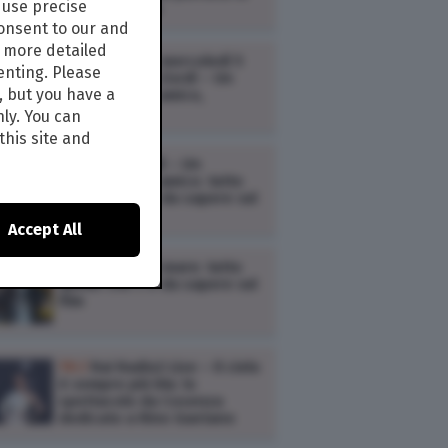
use precise
oggi, 6 agosto
consent to our and
s more detailed
TV /
Ascolti tv mercoledì 5
enting. Please
agosto: Teo e Zordì – Un
, but you have a
cammello per amico,
Oppenheimer
nly. You can
this site and
TV /
Teo e Zodì – Un
cammello per amico: tutto
quello che c’è da sapere sul
film
Accept All
TV /
Sapore di mare: tutto
quello che c’è da sapere sul
film
TV /
Rai Radio2 Live – Il cielo
è sempre più blu: lo
spettacolo da Cosenza
dedicato a Rino Gaetano