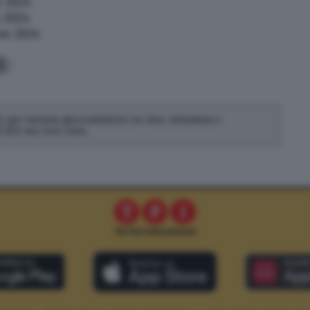
e 2024
 2024
re 2024
3
 per testate giornalistiche on line, televisive e
di SEO ma non solo.