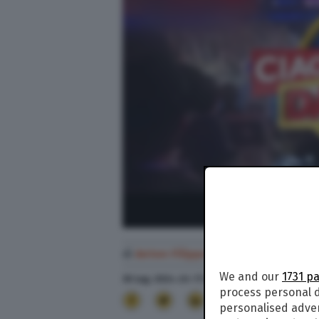
di
Anton Filippo Ferrari
We and our
1731 p
30 Lug. 2024
alle
17:45
process personal d
17
personalised adve