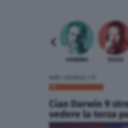
SABELLI FIORETTI
GUIDA BARDI
GAMBINO
TELESE
»
»
HOME
SPETTACOLI
TV
TV
Ciao Darwin 9 str
vedere la terza p