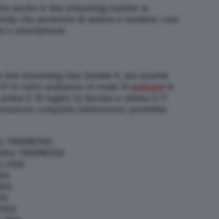
rlo anche in live streaming tramite la
nity che permette di vedere e rivedere i vari
et e smartphone.
e live streaming Ciao Darwin 9, ma quante
 5? In tutto andranno in onda 10
puntate
in
 prima il 16 luglio; la decima e ultima il 17
mmazione completa (attenzione: potrebbe
024 TRASMESSA
 2024 TRASMESSA
24 OGGI
024
024
24
2024