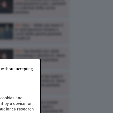
anticipazioni (cast, cantanti
e scaletta) della sesta
puntata
TV /
Doc – Nelle tue mani 3:
le anticipazioni (trama e
cast) della quarta puntata
(replica)
TV /
Tim Battiti Live 2026
streaming e diretta tv: dove
vedere la sesta puntata
 without accepting
TV /
Doc – Nelle tue mani 3
streaming e diretta tv: dove
vedere la quarta puntata
(replica)
 cookies and
TV /
Kilimangiaro Estate:
t by a device for
anticipazioni, ospiti e
 audience research
argomenti della puntata di