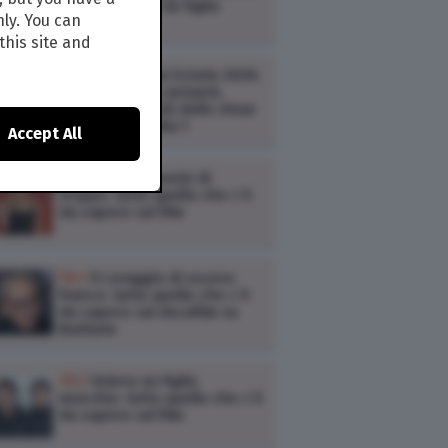
Franco, Volevo un figlio
nly. You can
maschio
this site and
TV /
Yoga Radio Estate 2026:
anticipazioni, cantanti,
scaletta e ospiti dello show
musicale di Italia 1
Accept All
TV /
Un matrimonio di
troppo: tutto quello che c’è
da sapere sul film
TV /
Il coraggio di essere
Franco: tutto quello che c’è
da sapere sul docufilm su
Battiato
TV /
Volevo un figlio
maschio: tutto quello che c’è
da sapere sul film