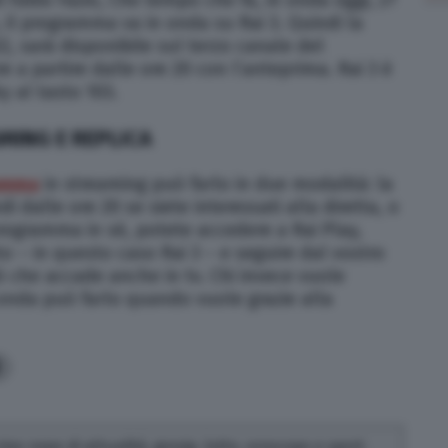
 Fabio Fazio, Che tempo che fa, in onda oggi, 27
l programma va in onda su Rai 3. Quindi la
, sarà disponibile sul terzo canale del
e a partire dalle ore 20 con l’anteprima. Rai 3 è
y al tasto 103.
MING E REPLICA
amma
in streaming può farlo in due modalità: la
i dalle ore 20 se siete interessati alla diretta, o
programma in sé, potete accedere a Rai Play,
to – in questo caso Rai 3 – e seguire dal vostro
ò che accade anche in tv. Chi invece vuole
onda può farlo quando vuole grazie alla
0
rivo news di attualità, gossip, lotto, oroscopo e sport.