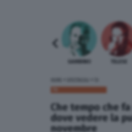
SABELLI FIORETTI
GUIDA BARDI
GAMBINO
TELESE
»
»
HOME
SPETTACOLI
TV
TV
Che tempo che fa 
dove vedere la pu
novembre