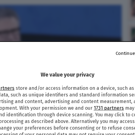
Continue
We value your privacy
artners
store and/or access information on a device, such as
ata, such as unique identifiers and standard information sen
rtising and content, advertising and content measurement,
lopment. With your permission we and our
1731 partners
may 
nd identification through device scanning. You may click to 
 processing as described above. Alternatively you may acces
ange your preferences before consenting or to refuse cons
cessing of your personal data may not require your consent