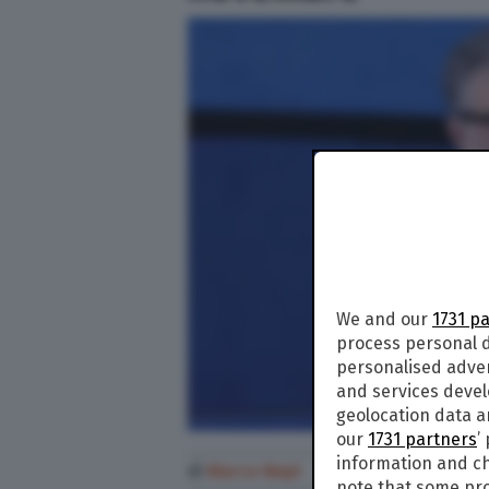
We and our
1731 p
process personal d
personalised adve
and services deve
geolocation data a
our
1731 partners
’
information and ch
di
Marco Nepi
note that some pro