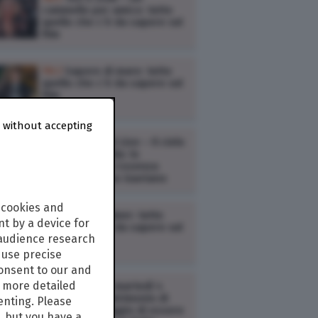
cammello per amico: tutto
quello che c’è da sapere sul
film
TV /
Sapore di mare: tutto
quello che c’è da sapere sul
film
 without accepting
TV /
Rai Radio2 Live – Il cielo
è sempre più blu: lo
spettacolo da Cosenza
dedicato a Rino Gaetano
 cookies and
TV /
Oppenheimer: tutto
t by a device for
quello che c’è da sapere sul
 audience research
film
use precise
consent to our and
s more detailed
TV /
Ascolti tv martedì 4
agosto: Un matrimonio di
enting. Please
troppo, Il coraggio di essere
, but you have a