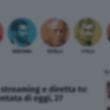
MENTANA
REVELLI
STILLE
TI
streaming e diretta tv:
ntata di oggi, 27