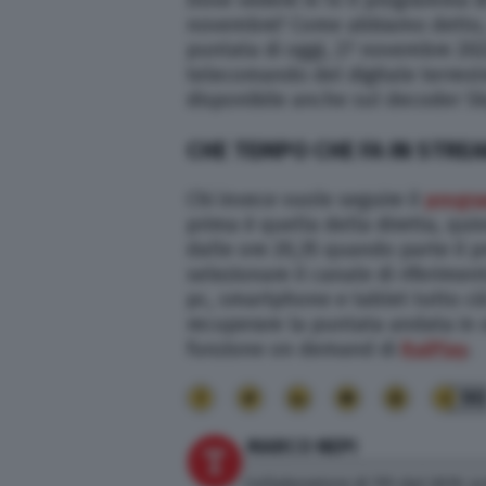
Dove vedere in tv il programma di
novembre? Come abbiamo detto, i
puntata di oggi, 27 novembre 2022
telecomando del digitale terrestr
disponibile anche sul decoder Sk
CHE TEMPO CHE FA IN STREA
Chi invece vuole seguire il
progr
prima è quella della diretta, quind
dalle ore 20,35 quando parte il 
selezionare il canale di riferimen
pc, smartphone e tablet tutto ci
recuperare la puntata andata in 
funzione on demand di
RaiPlay
.
9
MARCO NEPI
Collaboratore di TPI dal 2019, sc