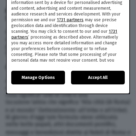
information sent by a device for personalised advertising
and content, advertising and content measurement,
BENEDIZIONE URBI ET ORBI IN LIVE
audience research and services development. With your
STREAMING
permission we and our
1731 partners
may use precise
geolocation data and identification through device
scanning. You may click to consent to our and our
1731
Non solo tv. L’evento potrà essere seguito in
partners
’ processing as described above. Alternatively
diretta streaming attraverso la piattaforma
you may access more detailed information and change
gratuita
RaiPlay
.it dalle ore 11,55 e sulle pagine
your preferences before consenting or to refuse
Facebook e YouTube di Vatican News.
consenting. Please note that some processing of your
personal data may not require your consent, but you
COSA È E COSA SIGNIFICA
have a right to object to such processing. Your
preferences will apply to this website only. You can
Manage Options
Accept All
change your preferences or withdraw your consent at
Abbiamo visto dove vedere la Benedizione Urbi
any time by returning to this site and clicking the
privacy
et Orbi in diretta tv e live streaming, ma cosa è,
policy
button at the bottom of the webpage.
cosa significa? Urbi et Orbi è una
locuzione latina che significa “Alla città (di Roma)
e al mondo” (letteralmente: all’Urbe e all’Orbe).
Al giorno d’oggi tale formula viene utilizzata
nelle bolle papali, altri documenti pontifici,
messaggi
e benedizioni dirette ai fedeli di Roma e