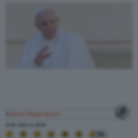
di
Anton Filippo Ferrari
25 Dic. 2020
alle
08:39
94