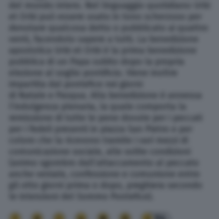
del mondo intero. Nel linguaggio quotidiano Urbi
et Orbi può essere usato in tono scherzoso per
denotare qualcosa detto o pubblicato ai quattro
venti, facendolo sapere a tutti. La benedizione
apostolica Urbi et Orbi è la prima benedizione
pubblica di un Papa subito dopo la propria
elezione al soglio pontificio. Viene inoltre
impartita dal pontefice nei giorni
di Natale e Pasqua. Alla benedizione è annessa
l’indulgenza plenaria, la quale comporta la
remissione di tutte le pene dovute per i peccati
per i fedeli presenti in piazza San Pietro e per
coloro che la ricevono tramite i vari mezzi di
comunicazione sociale, alle solite condizioni
(animo sgombro dall’attaccamento al peccato
anche veniale, confessione e comunione entro
gli otto giorni prima o dopo, preghiera secondo
le intenzioni del Sommo Pontefice).
94