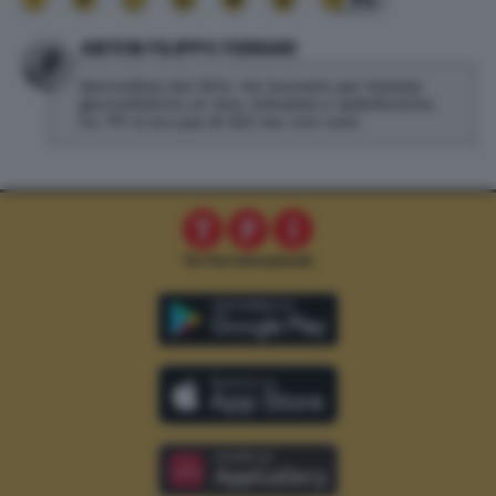
ANTON FILIPPO FERRARI
Giornalista dal 2014. Ha lavorato per testate
giornalistiche on line, televisive e radiofoniche.
Su TPI si occupa di SEO ma non solo.