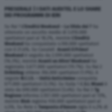
PRESERALE | I DATI AUDITEL E LO SHARE
DEI PROGRAMMI DI IERI
Su Rai 1
L’Eredità Weekend – La Sfida dei 7
ha
ottenuto un ascolto medio di 3.010.000
spettatori pari al 18.2%, mentre
L’Eredità
Weekend
ha conquistato 4.100.000 spettatori
con il 21.6%. Su Canale5
Avanti il Primo!
Weekend
è seguito da 2.599.000 spettatori
(16.3%), mentre
Avanti un Altro! Weekend
ha
registrato 3.677.000 spettatori (19.7%). Su Rai 2
Dribbling
ottiene 356.000 spettatori (1.9%). A
seguire
N.C.I.S. – Unità Anticrimine
conquista
671.000 spettatori (3.3%). Su Italia 1
C.S.I. Miami
è
visto da 690.000 spettatori (3.4%). Su Rai 3
Tg
Regione
informa 2.557.000 spettatori pari al 13%,
mentre
Blob
registra 930.000 spettatori pari al
4.5%. Su Rete 4
Tempesta d’Amore
sigla il 4.2% di