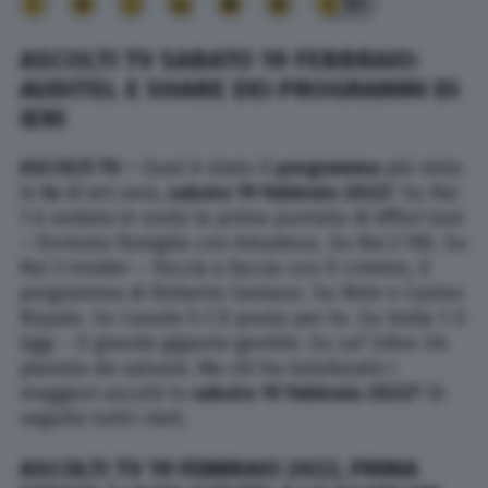
91
ASCOLTI TV SABATO 19 FEBBRAIO:
AUDITEL E SHARE DEI PROGRAMMI DI
IERI
ASCOLTI TV –
Qual è stato il
programma
più visto
in
tv
di ieri sera,
sabato 19 febbraio 2022
? Su Rai
1 è andata in onda la prima puntata di Affari tuoi
– Formato famiglia con Amadeus. Su Rai 2 FBI. Su
Rai 3 Insider – Faccia a faccia con il crimine, il
programma di Roberto Saviano. Su Rete 4 Casino
Royale. Su Canale 5 C’è posta per te. Su Italia 1 Il
Ggg – Il grande gigante gentile. Su La7 Eden Un
pianeta da salvare. Ma chi ha totalizzato i
maggiori ascolti tv
sabato 19 febbraio
2022?
Di
seguito tutti i dati.
ASCOLTI TV 19 FEBBRAIO 2022, PRIMA