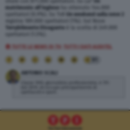
share con 871.000 spettatori. Su La7
Un
matrimonio all’inglese
ha ottenuto 144.000
spettatori (0.9%). Su Tv8
Un weekend sulla neve 2
registra 189.000 spettatori (1%). Sul Nove
Terrybilmente Divagante
è la scelta di 249.000
spettatori (1.5%).
🔴 TUTTE LE NEWS DI TV;
TUTTI I DATI AUDITEL
91
ANTONIO SCALI
Classe 1992, giornalista professionista. A TPI
dal 2019, mi occupo principalmente di
spettacoli e sport.