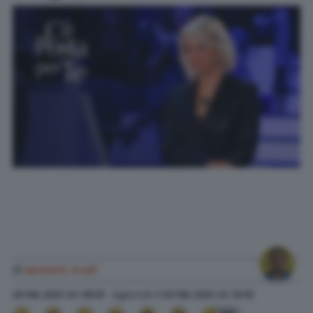
di
Antonio Scali
20 Feb. 2022
alle
08:25
- Aggiornato il
20 Feb. 2022
alle
10:16