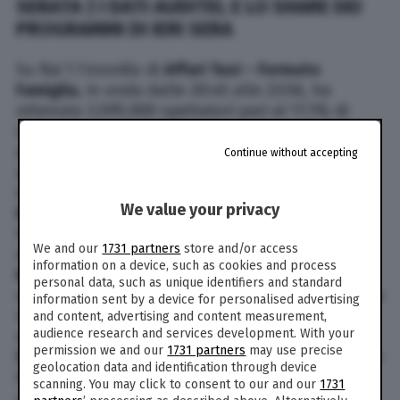
SERATA | I DATI AUDITEL E LO SHARE DEI
PROGRAMMI DI IERI SERA
Su Rai 1 l’esordio di
Affari Tuoi – Formato
Famiglia
, in onda dalle 20:45 alle 23:56, ha
ottenuto 3.595.000 spettatori pari al 17.1% di
share. Su Canale 5
C’è Posta per Te
dalle 21:28
alle 00:44 ha registrato 5.005.000 spettatori con
Continue without accepting
uno share del 27.4%. Su Rai 2
F.B.I.
è stato visto
da 1.030.000 spettatori (4.5%) e
F.B.I.
We value your privacy
International
da 897.000 spettatori (4.1%). Su
Italia 1
Il GGG – Il grande gigante gentile
ha
We and our
1731 partners
store and/or access
registrato 949.000 spettatori (4.4%). Su Rai 3
information on a device, such as cookies and process
Insider – Faccia a Faccia con il Crimine
ha
personal data, such as unique identifiers and standard
ottenuto 1.201.000 spettatori con il 5.7%. Su Rete
information sent by a device for personalised advertising
4
Casino Royale
totalizza un a.m. di 668.000
and content, advertising and content measurement,
audience research and services development. With your
spettatori (3.5%). Su La7
Eden – Un Pianeta da
permission we and our
1731 partners
may use precise
Salvare
è stato seguito da 563.000 spettatori con
geolocation data and identification through device
il 2.8%. Su Tv8
Red Zone – 22 miglia di fuoco
scanning. You may click to consent to our and our
1731
conquista 238.000 spettatori (1.1%). Sul Nove