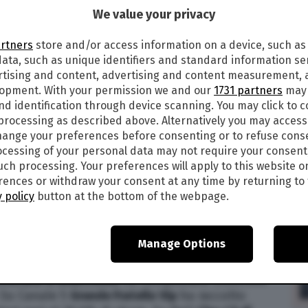
We value your privacy
22
alle
10:15
7
artners
store and/or access information on a device, such as
ata, such as unique identifiers and standard information sen
TTOBRE: AUDITEL E SHARE DEI
rtising and content, advertising and content measurement,
lopment. With your permission we and our
1731 partners
may 
nd identification through device scanning. You may click to 
gramma
più visto in
tv
di ieri sera,
giovedì 27
 processing as described above. Alternatively you may acces
in onda la fiction Vincenzo Malinconico,
ange your preferences before consenting or to refuse cons
cessing of your personal data may not require your consent
he c’è di nuovo. Su Rai 3 Amore criminale. Su
such processing. Your preferences will apply to this website o
e 5 il Grande Fratello Vip. Su Italia 1 Ghost in the
ences or withdraw your consent at any time by returning to 
 ha totalizzato i maggiori ascolti tv
giovedì 27
 policy
button at the bottom of the webpage.
ati che verranno diffusi a partire dalle ore 10.
BRE 2022, PRIMA SERATA | I DATI
Manage Options
OGRAMMI DI IERI SERA
Avvocato d’Insuccesso
ha conquistato 3.544.000
. Su Canale 5
Grande Fratello Vip
ha raccolto