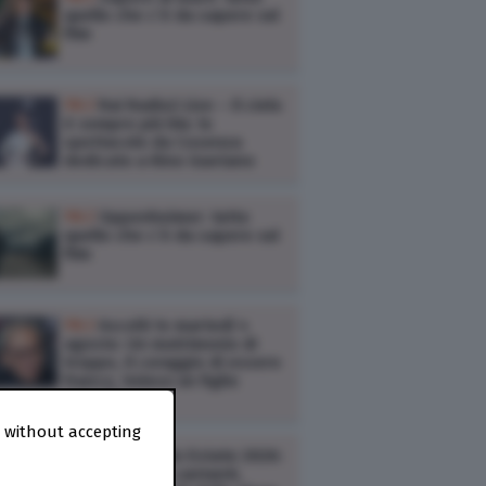
quello che c’è da sapere sul
film
TV /
Rai Radio2 Live – Il cielo
è sempre più blu: lo
spettacolo da Cosenza
dedicato a Rino Gaetano
TV /
Oppenheimer: tutto
quello che c’è da sapere sul
film
TV /
Ascolti tv martedì 4
agosto: Un matrimonio di
troppo, Il coraggio di essere
Franco, Volevo un figlio
maschio
 without accepting
TV /
Yoga Radio Estate 2026:
anticipazioni, cantanti,