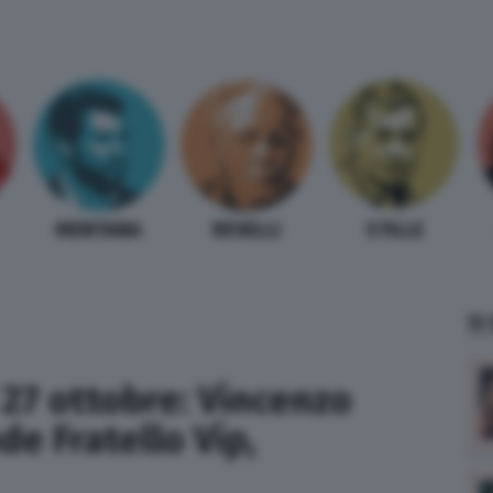
MENTANA
REVELLI
STILLE
TI
 27 ottobre: Vincenzo
de Fratello Vip,