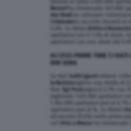
davanti al video 2.602.000 spetta
Nuovo?
ha interessato 349.000 spe
the Shell
ha catturato l’attenzion
Criminale
ha raccolto davanti al 
3.6%. Su Rete4
Dritto e Rovescio
spettatori con il 7.2% di share. 
spettatori con uno share del 5.9
ACCESS PRIME TIME | I DATI
IERI SERA
Su Rai1
Soliti Ignoti
ottiene 4.556
la Notizia
registra una media di 3
Rai2
Tg2 Post
segna il 3.7% con 78
registrato 1.125.000 spettatori co
1.364.000 spettatori pari al 6.7%
spettatori pari al %. Su Rete4
Sta
all’ascolto (5.6%) nella prima p
La7
Otto e Mezzo
ha interessato 