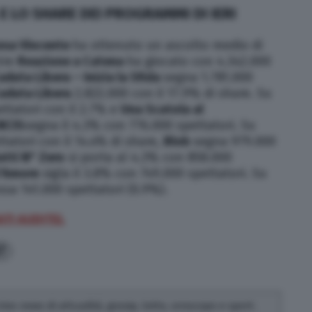
 E LO SHARE DEI PROGRAMMI DI IERI
tesa Vincente
ha ottenuto un ascolto medio di
tre
Reazione a Catena
ha giocato con 4.342.000
aduta Libera – Inizia la Sfida
segna 1.781.000
aduta Libera
2.822.000 con il 17.9% di share. Su
ttatori con il 2.7% e
Una Scatola al
NCIS
segna il 4.3% con 776.000 spettatori. Su
tatori con il 14.4% di share,
Blob
segna 979.000
atti N° Zero
si porta al 4.3% con 858.000
’Amore
sigla il 3.8% con 749.000 spettatori. Su
ssa 141.000 spettatori (0.9%).
DATI AUDITEL
7
rivo news di attualità, gossip, lotto, oroscopo e sport.