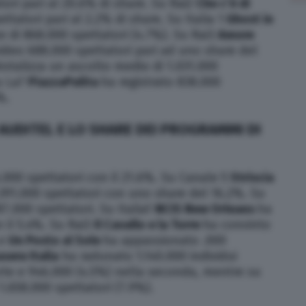
tori pari al 20.6% di share. Su Rai2
Che c’è di
ttatori pari al 2.2% di share. Su Italia 1
Ghost in
e di 868.000 spettatori (4.7%). Su Rai3
Amore
video 688.000 spettatori pari ad uno share del
totalizza un ascolto medio di 1.031.000
Su La7
PiazzaPulita
ha registrato 838.000
%.
 AUDITEL E LO SHARE DEI PROGRAMMI DI
.000 spettatori con il 21.6%. Su Canale 5
Striscia
.391.000 spettatori con uno share del 16.2%. Su
7.000 spettatori. Su Italia1
NCIS New Orleans
ha
n il 5.4%. Su Rai3
Il Cavallo e la Torre
ha convinto
 e
Un Posto al Sole
ha appassionato .000
sera Italia
ha radunato 1.140.000 individui
arte e 946.000 (4.5%) nella seconda, mentre su
1.658.000 spettatori (7.9%).