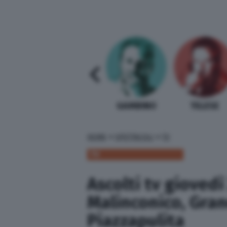
SABELLI FIORETTI
GUIDA BARDI
GAMBINO
TELESE
»
»
HOME
SPETTACOLI
TV
TV
Ascolti tv giovedì
Malinconico, Gran
Piazzapulita