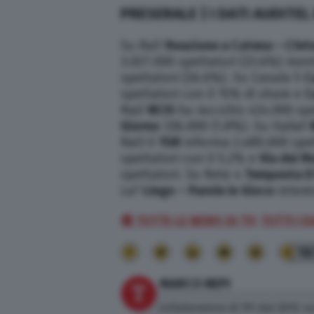
PRESERALE | I DATI AUDITEL
Su Rai1
Reazione a Catena – L’In
3.027.000 spettatori (23.6%) men
spettatori (26.6%). Su Canale 5
C
spettatori con il 15% di share e
C
Rai2
NCIS
ha raccolto 424.000 spe
Giorno
336.000 (1.8%). Su Italia1
Rai3 il
TGR
informa 2.480.000 spet
spettatori con il 5.2% e
Via dei M
spettatori. Su Rete 4
Tempesta D
La7
Lingo – Parole in Gioco
intere
🔴 TUTTE LE NEWS DI TV;
TUTTI I 
18
MARCO NEPI
Collaboratore di TPI dal 2019, sc