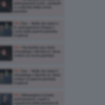
anticipazioni (cast, cantanti
e scaletta) della sesta
puntata
TV /
Doc – Nelle tue mani 3:
le anticipazioni (trama e
cast) della quarta puntata
(replica)
TV /
Tim Battiti Live 2026
streaming e diretta tv: dove
vedere la sesta puntata
TV /
Doc – Nelle tue mani 3
streaming e diretta tv: dove
vedere la quarta puntata
(replica)
TV /
Kilimangiaro Estate:
anticipazioni, ospiti e
argomenti della puntata di