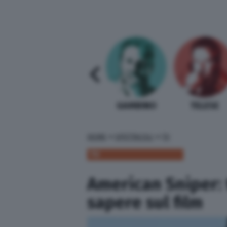
SABELLI FIORETTI
GUIDA BARDI
GAMBINO
TELESE
»
»
HOME
SPETTACOLI
TV
TV
American Sniper: 
sapere sul film