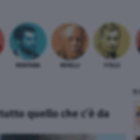
MENTANA
REVELLI
STILLE
TI
tutto quello che c’è da