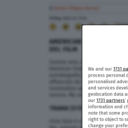
di
Anton Filippo Ferrari
30 Mag. 2021
alle
17:34
32
AMERICAN SNIPER: TRAMA
DEL FILM
Questa sera, domenica 30 maggio 
American Sniper, film del 2014 d
We and our
1731 p
autobiografia di Chris Kyle. Il fi
process personal d
affiancato da Sienna Miller, Luke
personalised adve
nomination agli Oscar 2015, vinc
and services deve
geolocation data a
sonoro. Ma vediamo insieme tutte
our
1731 partners
’
information and ch
TRAMA (STORIA VERA)
note that some pro
right to object to 
Chris Kyle è un giovane ragazzo d
change your prefer
Dio, amante della caccia, dei rode