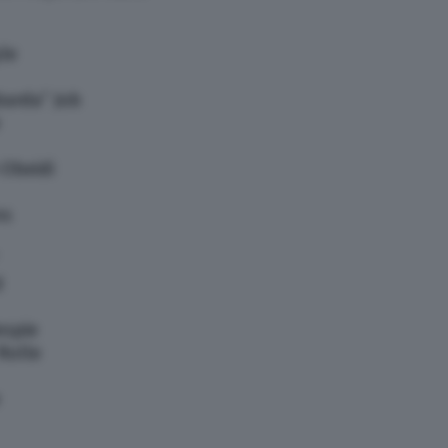
yle
arda” Job
-Obeidi
ns
d
espie
Rolle