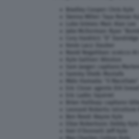
Bradley Cooper: Chris Kyle
Sienna Miller: Taya Renae K
Luke Grimes: Marc Alan Lee
Jake McDorman: Ryan “Bomb
Cory Hardrict: “D” Dandridge
Kevin Lacz: Dauber
Navid Negahban: sceicco Al
Kyle Gallner: Winston
Sam Jaeger: capitano Marte
Sammy Sheik: Mustafa
Mido Hamada: “Il Macellaio”
Eric Close: agente DIA Snea
Eric Ladin: Squirrel
Brian Hallisay: capitano Gill
Leonard Roberts: istruttore 
Ben Reed: Wayne Kyle
Elise Robertson: Debby Kyle
Keir O’Donnell: Jeff Kyle
Max Charles: Colton Kyle