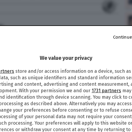
3
Continue
 (STORIA VERA), CAST E STREAMING
We value your privacy
2021, alle ore 21,20 su Rete 4 va in onda
iretto da Clint Eastwood, basato sull’omonima
artners
store and/or access information on a device, such as
lm, che ha per protagonista Bradley Cooper,
ata, such as unique identifiers and standard information sen
 Grimes, Kyle Gallner e Sam Jaeger, ha ricevuto 6
rtising and content, advertising and content measurement,
endo il Premio Oscar per il Miglior montaggio
lopment. With your permission we and our
1731 partners
may 
nd identification through device scanning. You may click to 
 le informazioni nel dettaglio.
 processing as described above. Alternatively you may acces
ange your preferences before consenting or to refuse cons
cessing of your personal data may not require your consent
such processing. Your preferences will apply to this website o
el Texas, cresciuto in una famiglia credente in
ences or withdraw your consent at any time by returning to 
o, della sua famiglia e della patria. Decide di