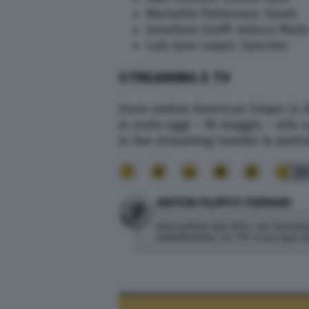
Marnette Patterson: Sarah
Jonathan Groff: reduce Mads
Luis Jose Lopez: Sanchez
STREAMING E TV
Dove vedere American Sniper in di
in onda oggi – 30 maggio – alle o
in live streaming tramite la piat
32
ANTON FILIPPO FERRARI
Giornalista dal 2014. Ha lavorato
radiofoniche. Su TPI si occupa 