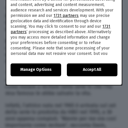
and content, advertising and content measurement,
“Ero una ragazzina molto timida e sentivo il
audience research and services development. With your
bisogno di un qualche aiuto, così ho iniziato a
permission we and our
1731 partners
may use precise
geolocation data and identification through device
bere durante la mia adolescenza in California,
scanning. You may click to consent to our and our
1731
dove vivevo”.
partners
’ processing as described above. Alternatively
you may access more detailed information and change
Nel corso dell’intervista l’attrice ha raccontato
your preferences before consenting or to refuse
che si presentava “a lezione dopo una sbornia”
consenting. Please note that some processing of your
personal data may not require your consent, but you
ed è stato in quel periodo che “ho capito che
have a right to object to such processing. Your
dovevo fare una scelta. Ed eccomi qui”.
preferences will apply to this website only. You can
Manage Options
Accept All
change your preferences or withdraw your consent at
“Per fortuna ho smesso prima che ci fossero
any time by returning to this site and clicking the
privacy
conseguenze”, continua la Davis, spiegando
policy
button at the bottom of the webpage.
come iniziare a recitare nella serie tv che l’ha
resa famosa le abbia salvato la vita.
Infatti, l’attrice nata nel 1965 è arrivata sul set
della serie tv prodotta da HBO nel 1995, a 30
anni appena compiuti. “Niente per me era così
importante come recitare”, racconta Davis,