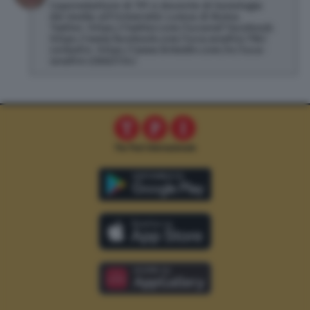
Caporedattore di TPI e docente di Sociologia
dei media all'Università Lumsa di Roma.
Twitter: https://twitter.com/lucseraf Facebook:
https://www.facebook.com/luca.serafini.796/
LinkedIn: https://www.linkedin.com/in/luca-
serafini-23bb3734/