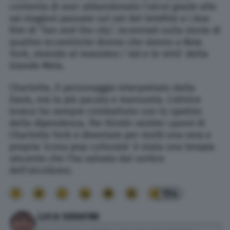
contenta di aver abbandonato l’alcol grazie alle
sei stagioni passate sul set del telefilm e i due
film di “Sex and the city”, incentrati sulla storia di
quattro eccentriche donne che vivono a New
York, vivendo al massimo i ‘vizi e le virtù’ della
Grande Mela.
Charlotte, il personaggio interpretato dalla
Davis, era la più pacata e mansueta. L’attrice
invece ha sempre combattuto con lo spettro
della dipendenza. Per Kirstin vestire i panni di
Charlotte York e diventare per molti una vera e
propria ‘icona pop culturale’ è stata una terapia
vincente che l’ha salvata dal vortice
dell’alcolismo.
154
LUCA SERAFINI