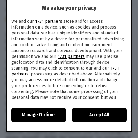
We value your privacy
12 Lug. 2018
alle
11:43
- Aggiornato il
12 Set. 2019
alle
08:29
91
We and our
1731 partners
store and/or access
information on a device, such as cookies and process
personal data, such as unique identifiers and standard
I piloti irlandesi del sindacato Forsa che include
information sent by a device for personalised advertising
il sindacato dei piloti Ialpa, hanno deciso di
and content, advertising and content measurement,
scioperare il 12 luglio 2018.
audience research and services development. With your
permission we and our
1731 partners
may use precise
La data scelta coincide con il primo giorno delle
geolocation data and identification through device
scanning. You may click to consent to our and our
1731
due tradizionali settimane di vacanze estive per
partners
’ processing as described above. Alternatively
centinaia di migliaia di persone in Irlanda del
you may access more detailed information and change
Nord. Sono state annunciate 24 ore di volo.
your preferences before consenting or to refuse
consenting. Please note that some processing of your
Lo sciopero del 12 luglio non sarà l’unico, poiché
personal data may not require your consent, but you
il personale di cabina ha annunciato un altro
have a right to object to such processing. Your
preferences will apply to this website only. You can
sciopero per il 25 e il 26 luglio 2018.
Manage Options
Accept All
change your preferences or withdraw your consent at
any time by returning to this site and clicking the
privacy
Il
25 e il 26 luglio
2018 il personale di cabina
policy
button at the bottom of the webpage.
Ryanair sciopera per chiedere che la compagnia