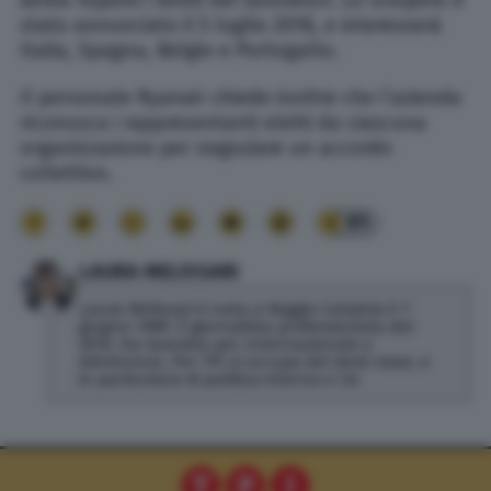
aerea rispetti i diritti dei lavoratori. Lo sciopero è
stato annunciato il 5 luglio 2018, e interesserà
Italia, Spagna, Belgio e Portogallo.
Il personale Ryanair chiede inoltre che l’azienda
riconosca i rappresentanti eletti da ciascuna
organizzazione per negoziare un accordo
collettivo.
91
LAURA MELISSARI
Laura Melissari è nata a Reggio Calabria il 7
giugno 1989. È giornalista professionista dal
2016. Ha lavorato per Internazionale e
AdnKronos. Per TPI si occupa del desk news, e
in particolare di politica interna e Ue