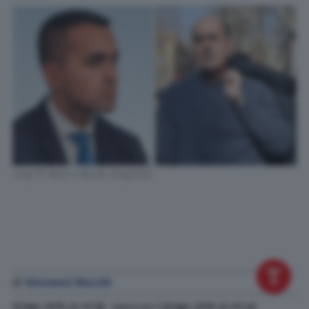
Luigi Di Maio e Nicola Zingaretti
di
Giovanni Macchi
20 Ago. 2019
alle
07:36
- Aggiornato il
20 Ago. 2019
alle
07:48