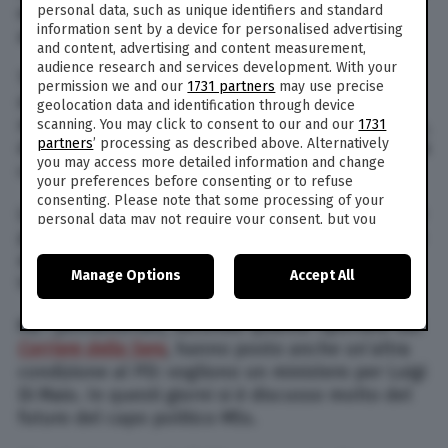
personal data, such as unique identifiers and standard
essere spazzati via alle urne in caso di voto in
information sent by a device for personalised advertising
autunno (come testimonia questo sondaggio).
and content, advertising and content measurement,
audience research and services development. With your
Tutto definito quindi? Niente affatto. Se anche
permission we and our
1731 partners
may use precise
dovesse formarsi l’esecutivo PD-M5s, sarebbero
geolocation data and identification through device
molti i nodi da sciogliere. Andrebbe, innanzitutto,
scanning. You may click to consent to our and our
1731
partners
’ processing as described above. Alternatively
definito un programma preciso, con delle priorità
you may access more detailed information and change
condivise dai due partiti.
your preferences before consenting or to refuse
consenting. Please note that some processing of your
La partita più complessa sarà infatti quella delle
personal data may not require your consent, but you
poltrone: andranno individuati ministri graditi sia
have a right to object to such processing. Your
preferences will apply to this website only. You can
ai dem che ai grillini (esclusi, quindi,
Manage Options
Accept All
change your preferences or withdraw your consent at
turborenziani come Maria Elena Boschi).
any time by returning to this site and clicking the
privacy
policy
button at the bottom of the webpage.
Ma i pentastellati, secondo quanto riportato dal
Corriere della Sera
, hanno posto anche un’altra
condizione al PD: vogliono un ministero per Luigi
Di Maio. In questi giorni si è discusso molto del
futuro del capo politico M5s.