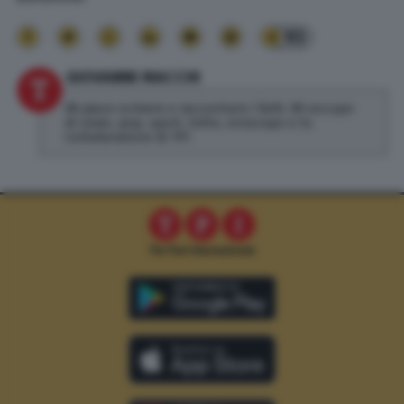
93
GIOVANNI MACCHI
Mi piace scrivere e raccontare i fatti. Mi occupo
di news, pop, sport, lotto, oroscopo e tv.
Collaboratore di TPI