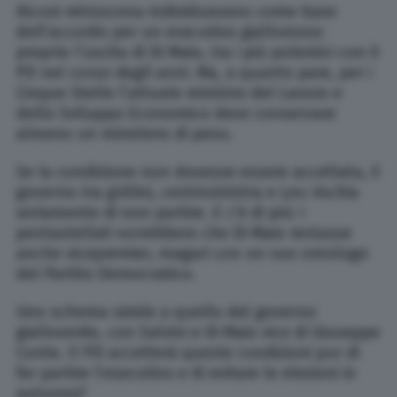
Alcuni retroscena individuavano come base
dell’accordo per un esecutivo giallorosso
proprio l’uscita di Di Maio, tra i più polemici con il
PD nel corso degli anni. Ma, a quanto pare, per i
Cinque Stelle l’attuale ministro del Lavoro e
dello Sviluppo Economico deve conservare
almeno un ministero di peso.
Se la condizione non dovesse essere accettata, il
governo tra grillini, centrosinistra e Leu rischia
seriamente di non partire. E c’è di più: i
pentastellati vorrebbero che Di Maio restasse
anche vicepremier, magari con un suo omologo
del Partito Democratico.
Uno schema simile a quello del governo
gialloverde, con Salvini e Di Maio vice di Giuseppe
Conte. Il PD accetterà queste condizioni pur di
far partire l’esecutivo e di evitare le elezioni in
autunno?