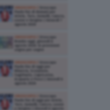
OROSCOPO /
Oroscopo
Paolo Fox di domani per
Ariete, Toro, Gemelli, Cancro,
Leone e Vergine | Venerdì 7
agosto 2026
OROSCOPO /
Oroscopo
Branko oggi, giovedì 6
agosto 2026: le previsioni
segno per segno
OROSCOPO /
Oroscopo
Paolo Fox di oggi per
Bilancia, Scorpione,
Sagittario, Capricorno,
Acquario e Pesci | Giovedì 6
agosto 2026
OROSCOPO /
Oroscopo
Paolo Fox di oggi per Ariete,
Toro, Gemelli, Cancro, Leone
e Vergine | Giovedì 6 agosto