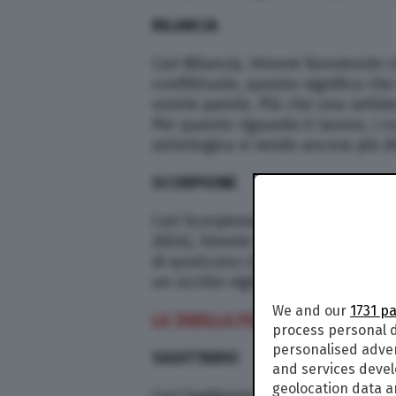
BILANCIA
Cari Bilancia, Venere favorevole 
conflittuale, questo significa c
vostre parole. Più che una setti
Per quanto riguarda il lavoro, i co
astrologica vi rende ancora più dis
SCORPIONE
Cari Scorpione, secondo l’orosco
2024), Venere tornerà a favore ne
di qualcuno che vi rassicuri un p
un occhio vigile sull’aspetto lega
We and our
1731 p
LA TABELLA PER CALCOLARE L’AS
process personal d
personalised adve
SAGITTARIO
and services deve
geolocation data a