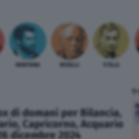
MENTANA
REVELLI
STILLE
TI
x di domani per Bilancia,
ario, Capricorno, Acquario
 26 dicembre 2024