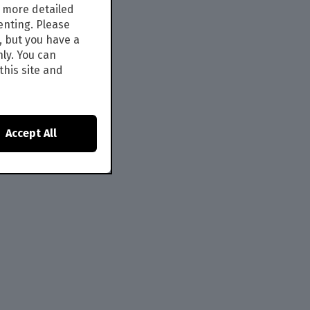
s more detailed
enting. Please
, but you have a
nly. You can
this site and
Accept All