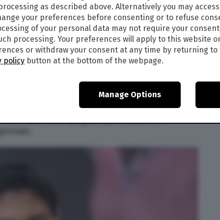
cono ora sono davvero di riferimento. Tuttavia la
 processing as described above. Alternatively you may acces
vostra disponibilità nei confronti degli altri, vi
ange your preferences before consenting or to refuse cons
te. Per quanto riguarda il lavoro, attenzione
cessing of your personal data may not require your consent
such processing. Your preferences will apply to this website o
ences or withdraw your consent at any time by returning to 
X
 policy
button at the bottom of the webpage.
Manage Options
a a tutte le decisioni da intraprendere in
 attenti a non affrettare i tempi. Per quanto
vita a fare buoni progetti per il 2025. C’è
gennaio.