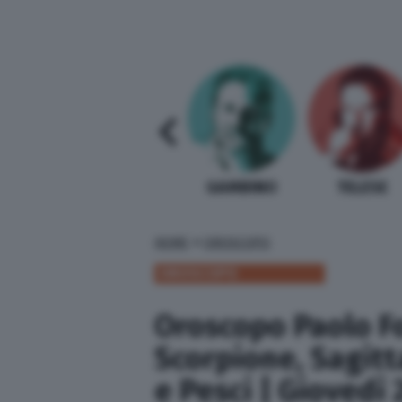
SABELLI FIORETTI
GUIDA BARDI
GAMBINO
TELESE
»
HOME
OROSCOPO
OROSCOPO
Oroscopo Paolo Fo
Scorpione, Sagitt
e Pesci | Giovedì