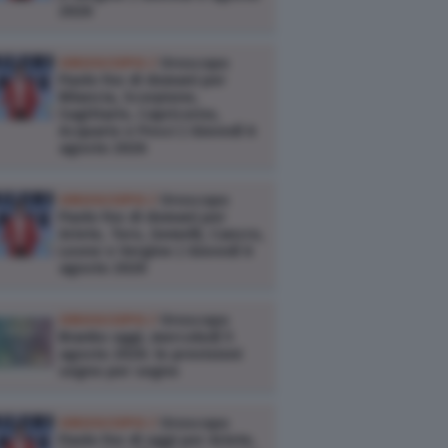
2026
OROSCOPO /
Oroscopo
Paolo Fox di domani per
Bilancia, Scorpione,
Sagittario, Capricorno,
Acquario e Pesci | Giovedì 6
agosto 2026
OROSCOPO /
Oroscopo
Paolo Fox di domani per
Ariete, Toro, Gemelli, Cancro,
Leone e Vergine | Giovedì 6
agosto 2026
OROSCOPO /
Oroscopo
Branko oggi, mercoledì 5
agosto 2026: le previsioni
segno per segno
OROSCOPO /
Oroscopo
Paolo Fox di oggi per Ariete,