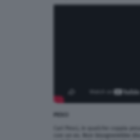
PESCI
Cari Pesci, in qualche coppia pe
con un ex. Non bisognerebbe disc