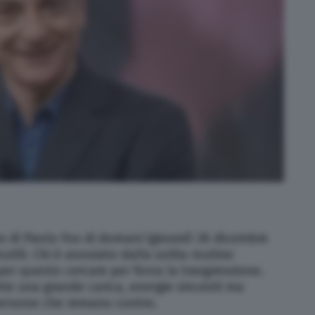
o di Paolo Fox di domani (giovedì 26 dicembre
nutili. Chi è annoiato dalla solita routine
per questo cercare per forza la trasgressione.
ete una grande carica, energie vincenti ma
persone che remano contro.