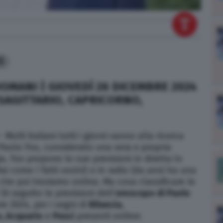
5
MANI | GIOVEDÌ 26 DICEMBRE 2024
 SAGITTARIO, CAPRICORNO,
–
Molti italiani tutti i giorni vanno alla ricerca
 Paolo Fox, considerato una vera e propria
a. Fox propone le sue previsioni in diretta tv
ai come I fatti vostri) o in radio (da anni ha una
 che poi troviamo online. Ma cosa classificare le
Di seguito le previsioni dell’
oroscopo di Paolo
re 2024, per i segni di
Bilancia,
o, Acquario
e
Pesci
presenti online: