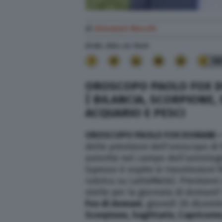
di
Giovanni Macchi
25 Dic. 2024
alle
10:23
38
OROSCOPO PAOLO FOX DO
| BILANCIA, SCORPIONE,
ACQUARIO E PESCI
OROSCOPO PAOLO FOX DOMANI 
delle previsioni dell’oroscopo di
autorità nel campo dell’astrologi
(spesso è ospite in trasmissioni R
rubrica su LatteMiele). Previsioni
stelle per la giornata di domani? 
Fox di domani
, giovedì 26 dicemb
Scorpione,
Sagittario, Capricorn