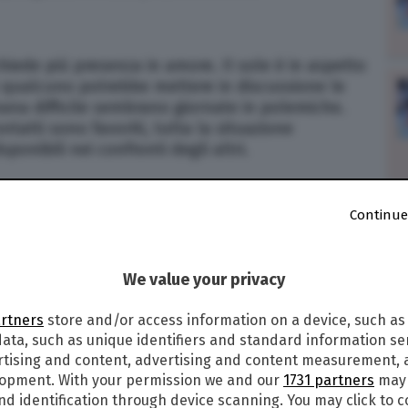
chiede più presenza in amore. Il sole è in aspetto
he qualcuno potrebbe mettere in discussione le
mana difficile sembrano giornate in polemiche.
ntatti sono favoriti, tutta la situazione
ponibili nei confronti degli altri.
Continue
po di Paolo Fox di domani (giovedì 26 dicembre
i primi giorni di gennaio, adesso avreste bisogno
o’. Per quanto riguarda il lavoro, tenete sempre
We value your privacy
le e burocratico delle vostre iniziative.
artners
store and/or access information on a device, such as
CENDENTE
ata, such as unique identifiers and standard information sen
rtising and content, advertising and content measurement,
lopment. With your permission we and our
1731 partners
may 
nd identification through device scanning. You may click to 