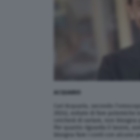
ACQUARIO
Cari Acquario, secondo l’oroscop
2024), evitate di fare polemiche i
cercherà di variare, non bisogna 
Per quanto riguarda il lavoro, av
bisogna fare i conti con alcune 