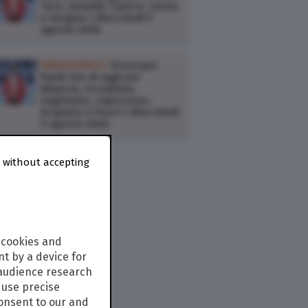
Toro, Gemelli, Cancro, Leone
e Vergine | Mercoledì 5
agosto 2026
OROSCOPO /
Oroscopo
Paolo Fox di oggi per
Bilancia, Scorpione,
Sagittario, Capricorno,
Acquario e Pesci | Mercoledì
5 agosto 2026
 without accepting
 cookies and
t by a device for
 audience research
use precise
consent to our and