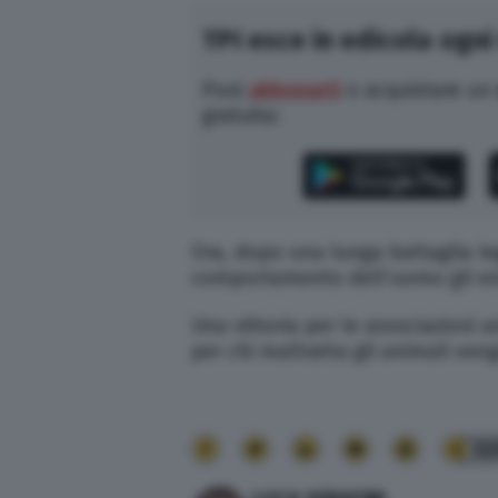
TPI esce in edicola ogni
Puoi
abbonarti
o acquistare un
gratuita:
Ora, dopo una lunga battaglia leg
comportamento dell’uomo gli es
Una vittoria per le associazioni 
per chi maltratta gli animali ven
32