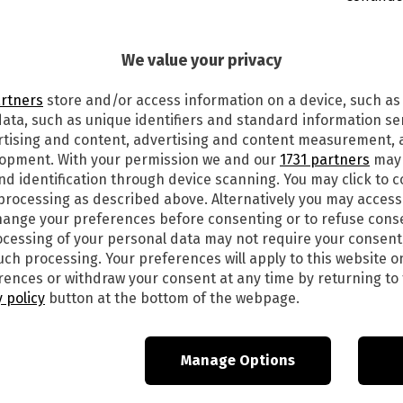
8
alle
12:05
0
We value your privacy
al finestrino della macchina. Il cane però,
artners
store and/or access information on a device, such as
ata, such as unique identifiers and standard information sen
nte fosse fisicamente debilitato, era riuscito a
rtising and content, advertising and content measurement,
lopment. With your permission we and our
1731 partners
may 
nd identification through device scanning. You may click to 
 di disfarsene attraverso l’eutanasia: ha
 processing as described above. Alternatively you may acces
io che ha somministrato all’animale
ange your preferences before consenting or to refuse cons
ndone la morte.
cessing of your personal data may not require your consent
such processing. Your preferences will apply to this website o
 a Rovigo nel 2015. Mercoledì 10 ottobre 2018,
ences or withdraw your consent at any time by returning to 
ribunale monocratico della città veneta a un
 policy
button at the bottom of the webpage.
stata ad un anno di carcere, oltre all’interdizione
Manage Options
periodo di tempo.
 due condannati risarciranno alle parti civili