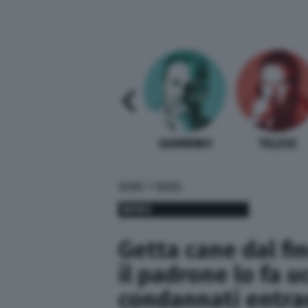
SABELLI FIORETTI
GUIDA BARDI
GAMBINO
TELESE
»
HOME
NEWS
NEWS
Getta cane dal fin
il padrone lo fa u
condannati entr