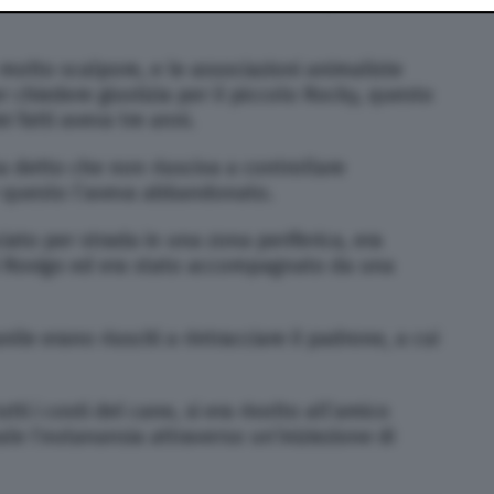
 molto scalpore, e le associazioni animaliste
r chiedere giustizia per il piccolo Rocky, questo
 fatti aveva tre anni.
a detto che non riusciva a controllare
er questo l’aveva abbandonato.
iato per strada in una zona periferica, era
 di Rovigo ed era stato accompagnato da una
nile erano riusciti a rintracciare il padrone, a cui
tti i costi del cane, si era rivolto all’amico
ale l’eutanansia attraverso un’iniziezione di