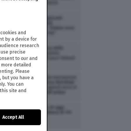
in 170 anni di storia
ECONOMIA /
I giovani
lanciano gli Stati
Generazionali: “Diamo voce
 cookies and
a chi voce non ha”
t by a device for
 audience research
NEWS /
In difesa dello
use precise
“stupratore razzista
Montanelli” (di Luca Telese)
consent to our and
s more detailed
enting. Please
NEWS /
Dillo con una poesia:
, but you have a
oggi è la Giornata Mondiale
nly. You can
della Poesia e questi versi vi
this site and
faranno bene all’anima
NEWS /
Notizie di oggi:
l'agenda quotidiana di TPI
Accept All