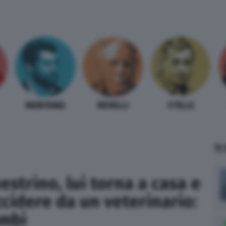
MENTANA
REVELLI
STILLE
TI
estrino, lui torna a casa e
ccidere da un veterinario:
ambi