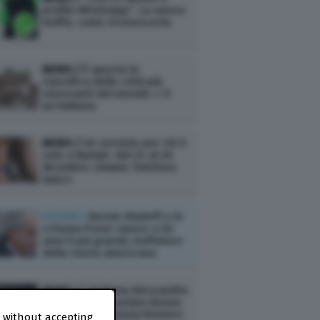
profilo WhatsApp”. La nuova
truffa, come riconoscerla
NEWS /
È questa la
classifica delle città più
stressanti del mondo: c’è
un’italiana
NEWS /
Un servizio per chi è
solo a Natale: dal 24 al 26
dicembre chiama Telefono
Amico
ESTERI /
Bernie Madoff e lo
schema Ponzi: muore a 82
anni il più grande truffatore
della storia americana
NEWS /
L’italiana Alessandra
Galloni sarà la prima donna
a dirigere l’agenzia Reuters
 without accepting