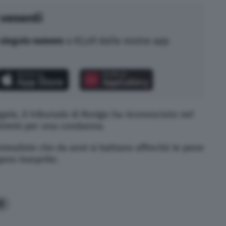
 venerdì
singolo numero
a €2,49 dalla nostra app
ale, il tribunale di Rovigo ha riconosciuto nel
tremi per una condanna.
animaliste che da anni si battano affinché le pene
gano inasprite.
0