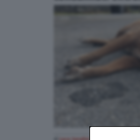
di
Luca Serafini