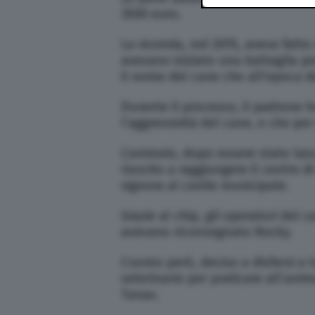
3500 euro.
La vicenda, nel 2015, aveva fatto
avevano iniziato una battaglia pe
il nome del cane che all’epoca dei
Durante il processo, il padrone h
l’aggressività del cane, e che p
L’animale, dopo essere stato lasc
riuscito a raggiungere il centro
signora al canile municipale.
Grazie al chip, gli operatori del ca
avevano riconsegnato Rocky.
L’uomo però, deciso a disfarsi a tu
veterinario per praticare all’anim
Tanax.