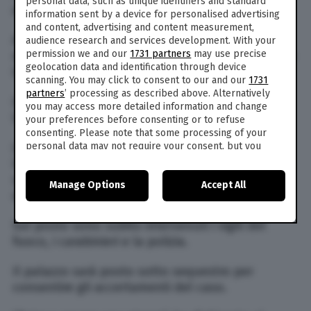
personal data, such as unique identifiers and standard
di 25 appartamenti.
information sent by a device for personalised advertising
and content, advertising and content measurement,
Al momento sono al vaglio tutte le ipotesi
audience research and services development. With your
permission we and our
1731 partners
may use precise
relative all’origine delle fiamme e non si esclude
geolocation data and identification through device
la natura dolosa.
scanning. You may click to consent to our and our
1731
partners
’ processing as described above. Alternatively
Il boato è stato avvertito a diversa distanza dal
you may access more detailed information and change
luogo dell’esplosione.
your preferences before consenting or to refuse
consenting. Please note that some processing of your
personal data may not require your consent, but you
L’incendio si è sviluppato al piano terra, nei
have a right to object to such processing. Your
locali che ospitano un rivenditore di moto e una
preferences will apply to this website only. You can
sala slot. Entrambi i locali risultano devastati
Manage Options
Accept All
change your preferences or withdraw your consent at
dalle fiamme.
any time by returning to this site and clicking the
privacy
policy
button at the bottom of the webpage.
Sul posto sono subito intervenuti i vigili del
fuoco, i carabinieri e la polizia.
Il palazzo sarà posto sotto sequestro per
consentire gli accertamenti del caso.