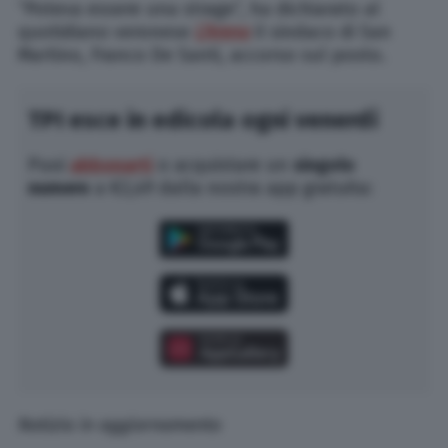
“Poteva essere una strage”, ha dichiarato al
quotidiano veronese
L’Arena
il sindaco di San
Martino, Franco De Santi, accorso sul posto.
TPI esce in edicola ogni venerdì
Puoi
abbonarti
o acquistare un
singolo
numero
a €2,49 dalla nostra app gratuita:
Notizia in aggiornamento