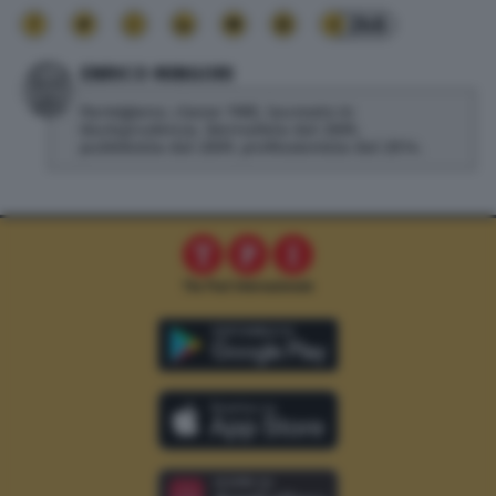
246
ENRICO MINGORI
Parmigiano, classe 1985, laureato in
Giurisprudenza. Giornalista dal 2005,
pubblicista dal 2009, professionista dal 2014.