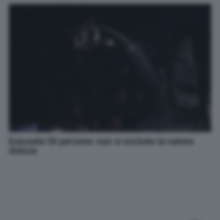
Evacuate 50 persone: non si esclude la natura
dolosa