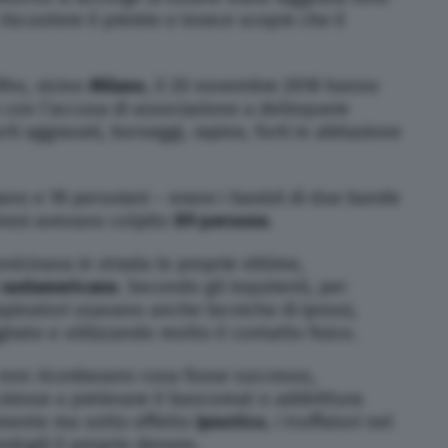
riscuotere il premio e invece scopre che il
Rho, vicino
Milano
, il 20 novembre 2018 hanno
 con l’accusa di associazione a delinquere
ti aggravati, borseggi, rapine, furti in abitazione
iziano e 18 peruviani – erano i basisti di due bande
e mesi avevano colpito
89 persone
.
icinava in strada le proprie vittime,
i
sudamericane
. Secondo gli inquirenti, per
 rapinatori usavano anche tecniche di ipnosi,
rato e utilizzando molto il contatto fisico.
ti non ricordavano cosa fosse successo,
tesse a prelevare il bancomat o addirittura
amente ma sotto effetto
ipnotico
, i truffatori nel
ogli il proprio denaro.