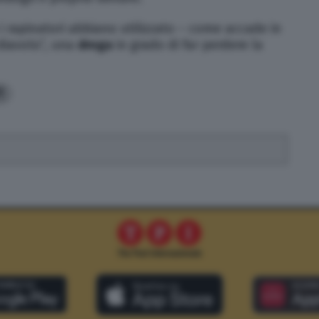
i rapinatori abbiano utilizzato – come accade in
 diavolo”, una
droga
in grado di far perdere la
1