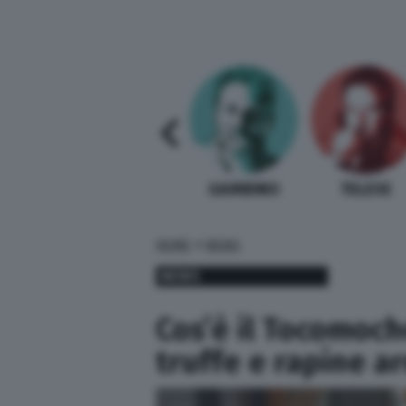
SABELLI FIORETTI
GUIDA BARDI
GAMBINO
TELESE
»
HOME
NEWS
NEWS
Cos’è il Tocomocho
truffe e rapine arr