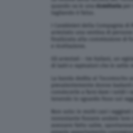
quando va in una
ricevitoria
per 
tagliando è falso.
I Carabinieri della Compagnia di 
arrestato una ventina di persone
finalizzata alla commissione di fur
e ricettazione.
Gli arrestati – tre italiani, un eg
di ladri e rapinatori che in sett
La banda dedita al Tocomocho avv
prevalentemente donne badant
convincerle a farsi dare i soldi i
tenendo lo sguardo fisso sul raggi
Non solo: in molti casi i raggira
nonostante fossero andate loro s
avessero fatto salire, spontane
proprio appartamento consegnand