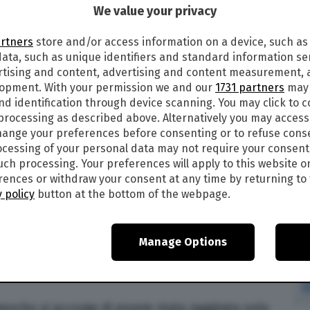
18
alle
12:42
We value your privacy
1
artners
store and/or access information on a device, such as
ata, such as unique identifiers and standard information sen
are rapine che ha avuto origine ed è tuttora
rtising and content, advertising and content measurement,
lopment. With your permission we and our
1731 partners
may 
nd identification through device scanning. You may click to 
liere una vittima, solitamente in un luogo
 processing as described above. Alternatively you may acces
 può essere un mercato e convincerla ad
ange your preferences before consenting or to refuse cons
eria
“vincente”.
cessing of your personal data may not require your consent
such processing. Your preferences will apply to this website o
questo biglietto, che è falso, a un prezzo più
ences or withdraw your consent at any time by returning to 
irare, con la scusa che non può lui stesso
 policy
button at the bottom of the webpage.
re di solito si aggiunge un
complice
il quale,
Manage Options
i dei biglietti vincenti del giorno, e ovviamente
el biglietto falso che i rapinatori stanno
mocho si accorge di essere stata raggirata solo