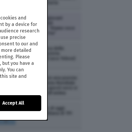
in 170 anni di storia
 cookies and
ECONOMIA /
I giovani
lanciano gli Stati
t by a device for
Generazionali: “Diamo voce
 audience research
a chi voce non ha”
use precise
consent to our and
NEWS /
In difesa dello
s more detailed
“stupratore razzista
enting. Please
Montanelli” (di Luca Telese)
, but you have a
nly. You can
this site and
NEWS /
Dillo con una poesia:
oggi è la Giornata Mondiale
della Poesia e questi versi vi
faranno bene all’anima
Accept All
NEWS /
Notizie di oggi:
l'agenda quotidiana di TPI