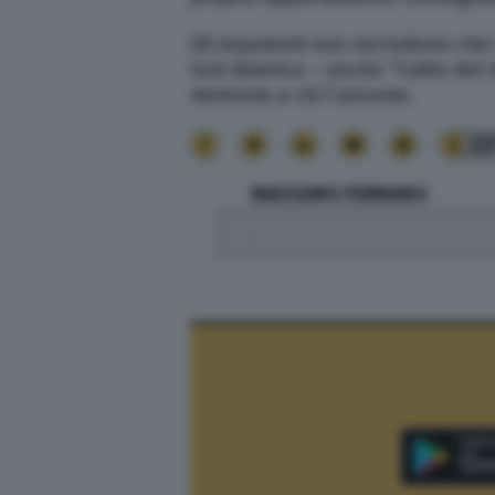
Gli inquirenti non escludono che 
Sud America – anche “l’alito del
memoria a chi l’assume.
22
MASSIMO FERRARO
.