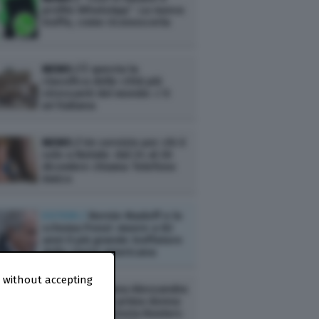
profilo WhatsApp”. La nuova
truffa, come riconoscerla
NEWS /
È questa la
classifica delle città più
stressanti del mondo: c’è
un’italiana
NEWS /
Un servizio per chi è
solo a Natale: dal 24 al 26
dicembre chiama Telefono
Amico
ESTERI /
Bernie Madoff e lo
schema Ponzi: muore a 82
anni il più grande truffatore
della storia americana
 without accepting
NEWS /
L’italiana Alessandra
Galloni sarà la prima donna
a dirigere l’agenzia Reuters