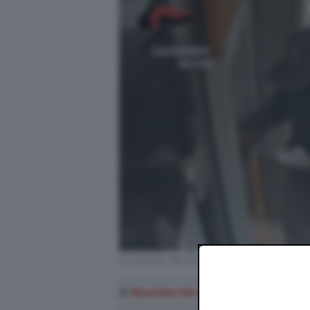
La tecnica "del falso biglietto della lotter
di
Massimo Ferraro