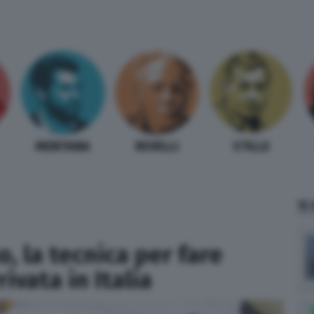
MENTANA
REVELLI
STILLE
TI
, la tecnica per fare
ivata in Italia