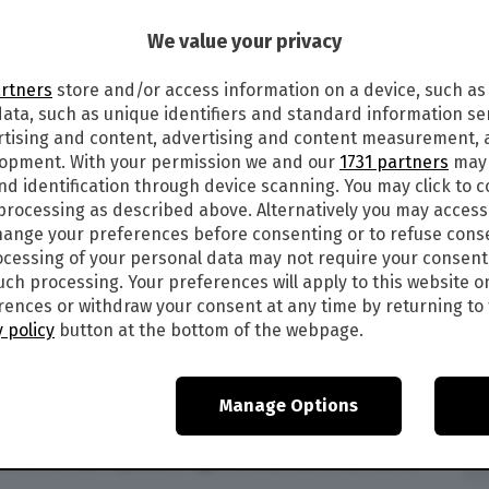
We value your privacy
artners
store and/or access information on a device, such as
Ancona è stato teatro di una commovente storia
ata, such as unique identifiers and standard information sen
rtising and content, advertising and content measurement,
lopment. With your permission we and our
1731 partners
may 
Teresa Loiodice, ha sposato il compagno Angelo
nd identification through device scanning. You may click to 
ale della provincia della provincia di Ancona,
 processing as described above. Alternatively you may acces
ange your preferences before consenting or to refuse cons
cessing of your personal data may not require your consent
na grave malattia e sapeva che non sarebbe mai
such processing. Your preferences will apply to this website o
ences or withdraw your consent at any time by returning to 
 policy
button at the bottom of the webpage.
orava come funzionaria della Corte dei Conti di
come meglio poteva la situazione in cui si
 compagno di una vita.
Manage Options
anza di ospedale in cui la donna era ricoverata,
re, tra cui i quattro figli Mirco, Michele, Marco