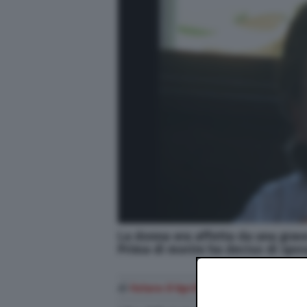
La donna era affetta da una grav
Prima di morire ha deciso di spo
di
Futura D'Aprile