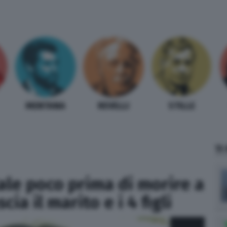
MENTANA
REVELLI
STILLE
TI
ale poco prima di morire a
cia il marito e i 4 figli