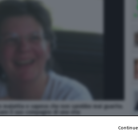
e malattia e sapeva che non sarebbe mai guarita.
sare il suo compagno di una vita
Continue