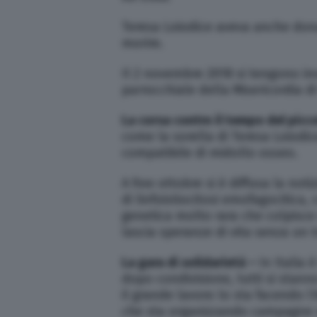
Teresa Loiodice aveva anche dona
morire.
Il 2 novembre 2018 si tengono inv
parrocchiale della Misericordia d
La corsa contro il tempo del pic
come la sorella di Teresa Loiodi
compatibile di midollo osseo.
A fine ottobre si è diffusa la no
di linfoistiocitosi emofagocitica
genetica molto rara che colpisce
lascia speranze di vita senza un 
La gara di solidarietà –
In Italia 
dopo condivisione, tutti si stann
il grande lavoro lo sta facendo l
che sta organizzando campagne nel