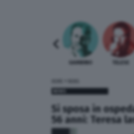
SABELLI FIORETTI
GUIDA BARDI
GAMBINO
TELESE
»
HOME
NEWS
NEWS
Si sposa in osped
56 anni: Teresa las