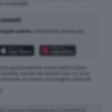
ri compatibili
 venerdì
singolo numero
a €2,49 dalla nostra app
ti da questa malattia
muore entro il primo
malattia, mentre dei restanti circa un terzo
rmanenti, al sistema neurologico-celebrale.
93. Laureata in Giornalismo presso l'università La