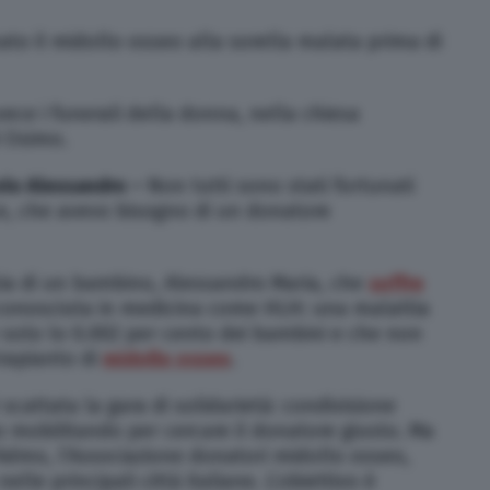
to il midollo osseo alla sorella malata prima di
ece i funerali della donna, nella chiesa
i Osimo.
colo Alessandro –
Non tutti sono stati fortunati
ce, che avevo bisogno di un donatore
tizia di un bambino, Alessandro Maria, che
soffre
, conosciuta in medicina come HLH: una malattia
 solo lo 0.002 per cento dei bambini e che non
trapianto di
midollo osseo
.
è scattata la gara di solidarietà: condivisione
o mobilitando per cercare il donatore giusto. Ma
’Admo, l’Associazione donatori midollo osseo,
le principali città italiane. L’obiettivo è