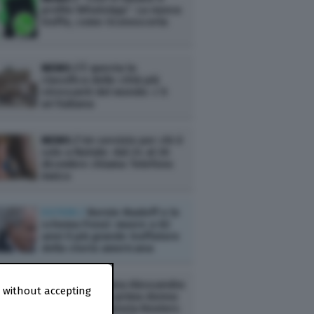
profilo WhatsApp”. La nuova
truffa, come riconoscerla
NEWS /
È questa la
classifica delle città più
stressanti del mondo: c’è
un’italiana
NEWS /
Un servizio per chi è
solo a Natale: dal 24 al 26
dicembre chiama Telefono
Amico
ESTERI /
Bernie Madoff e lo
schema Ponzi: muore a 82
anni il più grande truffatore
della storia americana
NEWS /
L’italiana Alessandra
 without accepting
Galloni sarà la prima donna
a dirigere l’agenzia Reuters