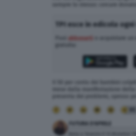
sempre lo stesso: cercare donato
TPI esce in edicola ogni
Puoi
abbonarti
o acquistare un
gratuita:
Il 50 per cento dei bambini
colpi
mese
dalla manifestazione della 
presenta dei problemi, spesso pe
95
FUTURA D'APRILE
Nata a Taranto il 13 dicembre 19