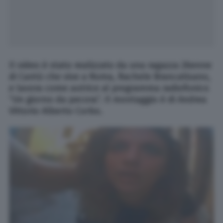
Il video è stato realizzato da una ragazza 26enne
di Cantù che vive a Roma, Rachele Brancatisano,
e lavora come autrice al programma radiofonico
“Un giorno da pecora”. Il montaggio è di Andrea
Vittorio Alberto Corbo.