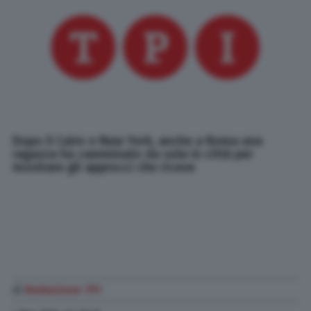
Dopo il Cairo e New York, anche a Roma una
ragazza ha camminato da sola in città per
mostrare gli approcci che riceve
di
Redazione TPI