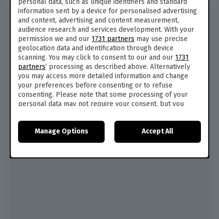
personal data, such as unique identifiers and standard
information sent by a device for personalised advertising
and content, advertising and content measurement,
audience research and services development. With your
permission we and our
1731 partners
may use precise
geolocation data and identification through device
scanning. You may click to consent to our and our
1731
partners
’ processing as described above. Alternatively
you may access more detailed information and change
your preferences before consenting or to refuse
consenting. Please note that some processing of your
personal data may not require your consent, but you
have a right to object to such processing. Your
preferences will apply to this website only. You can
Manage Options
Accept All
change your preferences or withdraw your consent at
any time by returning to this site and clicking the
privacy
policy
button at the bottom of the webpage.