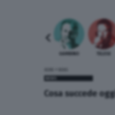
SABELLI FIORETTI
GUIDA BARDI
GAMBINO
TELESE
»
HOME
NEWS
NEWS
Cosa succede ogg