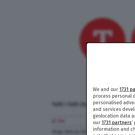
We and our
1731 p
process personal d
personalised adve
Tutti i fatti da sapere per il 19 ap
and services deve
geolocation data a
di
TPI
our
1731 partners
’
information and ch
19 Apr. 2016
alle
10:12