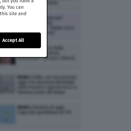
, but you have a
in 170 anni di storia
nly. You can
this site and
ECONOMIA /
I giovani
lanciano gli Stati
Generazionali: “Diamo voce
a chi voce non ha”
Accept All
NEWS /
In difesa dello
“stupratore razzista
Montanelli” (di Luca Telese)
NEWS /
Dillo con una poesia:
oggi è la Giornata Mondiale
della Poesia e questi versi vi
faranno bene all’anima
NEWS /
Notizie di oggi:
l'agenda quotidiana di TPI