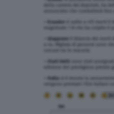
della camera dei deputati, ha de
annunciato che combatterà fino a
– Ecuador:
è salito a 413 morti il
magnitudo 7.8 che ha colpito il p
– Giappone:
il bilancio dei morti
a 44. Migliaia di persone sono ri
cercare tra le macerie.
– Stati Uniti:
sono stati assegnati
edizione del prestigioso premio g
– Italia:
si è tenuta la sessantesi
vengono premiati i film italiani c
24
TPI