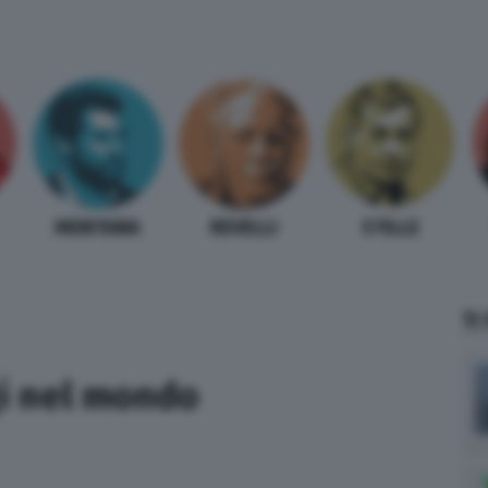
MENTANA
REVELLI
STILLE
TI
i nel mondo