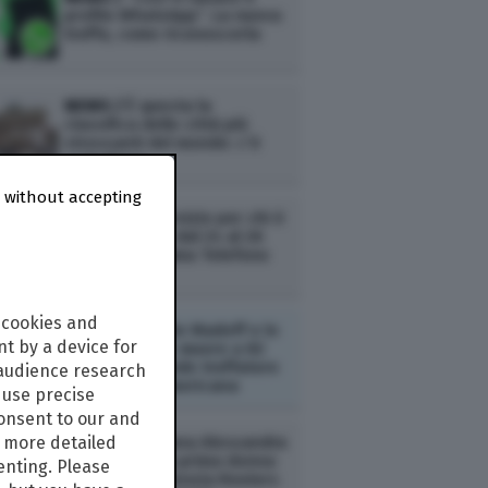
profilo WhatsApp”. La nuova
truffa, come riconoscerla
NEWS /
È questa la
classifica delle città più
stressanti del mondo: c’è
un’italiana
 without accepting
NEWS /
Un servizio per chi è
solo a Natale: dal 24 al 26
dicembre chiama Telefono
Amico
 cookies and
ESTERI /
Bernie Madoff e lo
t by a device for
schema Ponzi: muore a 82
anni il più grande truffatore
 audience research
della storia americana
use precise
consent to our and
s more detailed
NEWS /
L’italiana Alessandra
Galloni sarà la prima donna
enting. Please
a dirigere l’agenzia Reuters