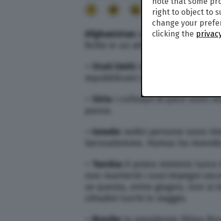
note that some pro
24
right to object to 
change your prefer
Afghanistan:
almeno 20 persone 
clicking the
privacy
ferite in un attacco suicida al ce
– Stati Uniti:
si vota oggi per le p
repubblicani che i democratici so
– Siria:
i colloqui di pace sono vi
pausa.
– Israele:
sedici persone sono rima
Gerusalemme. Hamas ha rivendic
– Turchia:
il primo ministro turc
non manterrà i suoi impegni seco
se questa, entro giugno, non si i
cittadini turchi in viaggio.
– Brasile:
la presidente Dilma Rou