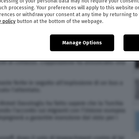
cessing of your personal data may not require your consent
1
such processing. Your preferences will apply to this website o
ences or withdraw your consent at any time by returning to 
sono morte e più di duecento sono rimaste
 policy
button at the bottom of the webpage.
ntro della capitale Kabul.
rimarie nello stato di New York. Sia i
Manage Options
no chiamati a scegliere il loro candidato.
cini al collasso. L’opposizione ha annunciato una
ste ferite in seguito all’esplosione di un bus a
ato l’attentato.
o Ahmet Davutoglu ha fatto sapere che la Turchia
ndo l’accordo sui migranti con l’Unione europea
mpegnerà a garantire esenzione dal visto per i
sseff, dopo il voto di impeachment contro di lei