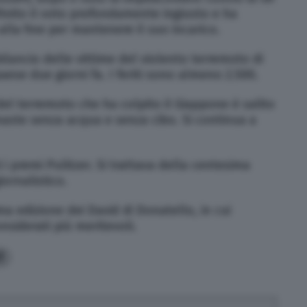
finito il voto profondamente ingiusto e ha
lla fine per mantenere il suo incarico.
 bilancio delle vittime del violento terremoto di
aese due giorni fa. I feriti sono almeno 2.500.
 del terremoto che ha colpito il Giappone è salito
maste senza acqua e senza cibo. Si continua a
 i premi Pulitzer. Si trattava della centesima
iornalistico.
ma edizione dei David di Donatello, in cui
onsiderati più meritevoli.
1