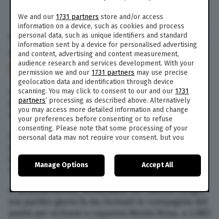
We and our
1731 partners
store and/or access
information on a device, such as cookies and process
personal data, such as unique identifiers and standard
di
Enrico Mingori
information sent by a device for personalised advertising
and content, advertising and content measurement,
11 Mag. 2018
alle
13:08
- Aggiornato il
10 Ott. 2018
alle
18:52
audience research and services development. With your
94
permission we and our
1731 partners
may use precise
geolocation data and identification through device
scanning. You may click to consent to our and our
1731
Un ragazzo di 17 anni, di nazionalità giapponese,
partners
’ processing as described above. Alternatively
è morto dopo essere caduto in un crepaccio sul
you may access more detailed information and change
versante svizzero del Monte Rosa.
your preferences before consenting or to refuse
consenting. Please note that some processing of your
Il giovane stava facendo un’escursione con il
personal data may not require your consent, but you
padre, quando è precipitato in una spaccatura
have a right to object to such processing. Your
preferences will apply to this website only. You can
profonda 12 metri sul versante nord del
Manage Options
Accept All
change your preferences or withdraw your consent at
massiccio montuoso.
any time by returning to this site and clicking the
privacy
policy
button at the bottom of the webpage.
Il diciassettenne, domiciliato nel Canton Zurigo,
era partito giorni fa da Zermatt in compagnia del
padre per arrivare a capanna Monte Rosa, a 2.883