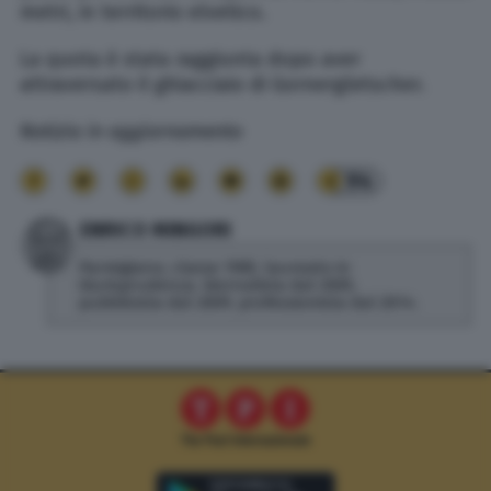
metri, in territorio elvetico.
La quota è stata raggiunta dopo aver
attraversato il ghiacciaio di Gornergletscher.
Notizia in aggiornamento
94
ENRICO MINGORI
Parmigiano, classe 1985, laureato in
Giurisprudenza. Giornalista dal 2005,
pubblicista dal 2009, professionista dal 2014.