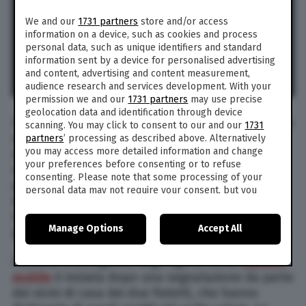
We and our
1731 partners
store and/or access
information on a device, such as cookies and process
personal data, such as unique identifiers and standard
information sent by a device for personalised advertising
and content, advertising and content measurement,
audience research and services development. With your
permission we and our
1731 partners
may use precise
geolocation data and identification through device
L’hanno immortalata mentre picchiava e legava a
scanning. You may click to consent to our and our
1731
una sedia le due persone che avrebbe dovuto
partners
’ processing as described above. Alternatively
you may access more detailed information and change
accudire, un uomo di 81 anni costretto sulla
your preferences before consenting or to refuse
sedia a rotelle e sua sorella di 86 anni con
consenting. Please note that some processing of your
problemi di salute. Così una cittadina originaria
personal data may not require your consent, but you
dell’Ecuador è stata arrestata in flagranza di
have a right to object to such processing. Your
reato, martedì 20 novembre 2018,
preferences will apply to this website only. You can
Manage Options
Accept All
change your preferences or withdraw your consent at
per maltrattamenti nei confronti dei due anziani.
any time by returning to this site and clicking the
privacy
policy
button at the bottom of the webpage.
L’attività investigativa degli agenti della
squadra
mobile
è iniziata dopo una segnalazione da parte
dei vicini di casa dei due fratelli, che hanno