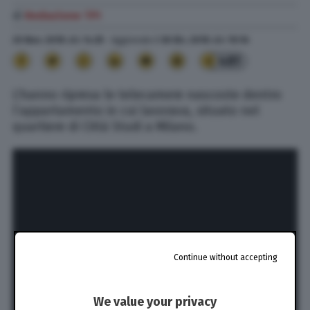
di
Redazione TPI
20 Nov. 2018
alle
14:35
- Aggiornato il
30 Dic. 2018
alle
19:16
481
L’hanno ripresa le telecamere nascoste dentro
l’appartamento in cui lavorava, situato nel
quartiere di Città Studi a Milano.
Continue without accepting
We value your privacy