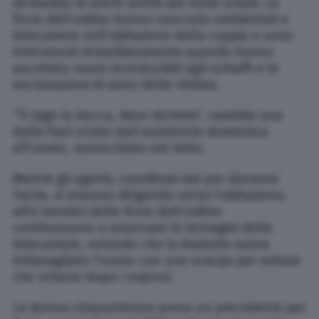
dichiarato di averli sentiti più volte urlare. Le
forze dell’ordine hanno nascosto ambientali e
telecamere nell’abitazione della coppia e sono
intervenuti immediatamente quando hanno
ascoltato suoni riconducibili agli schiaffi e le
esclamazioni di aiuto delle vittime.
“Ti lego la bocca, devo dormire”, sarebbe una
delle frasi urlate dall’assistente domestica
all’uomo, rannicchiato nel letto.
Mentre gli agenti, coordinati dal pm Giovanni
Tarzia, si stavano dirigendo verso l’abitazione,
altri membri delle forze dell’ordine
continuavano a osservare le immagini delle
telecamere, notando che la badante aveva
imbavagliato l’uomo con una sciarpa per evitare
che urlasse dopo i soprusi.
La donna cinquantenne aveva un precedente per