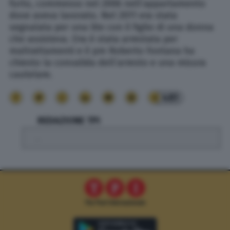
furto, commesso nel 2006 nell’appartamento
dove aveva lavorato. Nel 2011 era stata
segnalata per una lite con il figlio di una donna
che assisteva. Ora è stata arrestata per
maltrattamenti e il pm Roberto Fontana ha
chiesto la convalida dell’arresto e una misura
cautelare.
481
REDAZIONE TPI
.