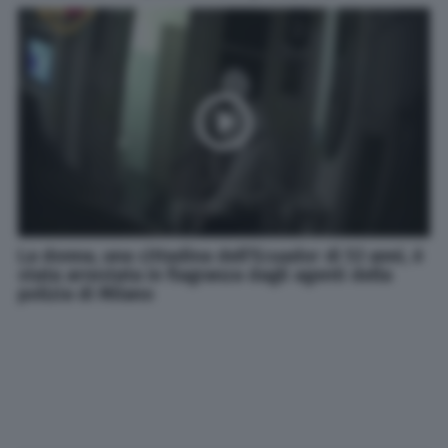
La donna, una cittadina dell'Ecuador di 53 anni, è
stata arrestata in flagranza dagli agenti della
polizia di Milano