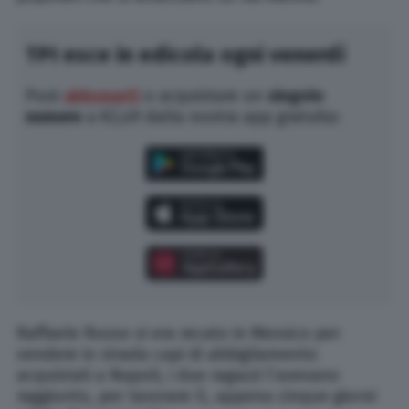
TPI esce in edicola ogni venerdì
Puoi
abbonarti
o acquistare un
singolo
numero
a €2,49 dalla nostra app gratuita:
Raffaele Russo si era recato in Messico per
vendere in strada capi di abbigliamento
acquistati a Napoli, i due ragazzi l’avevano
raggiunto, per lavorare lì, appena cinque giorni