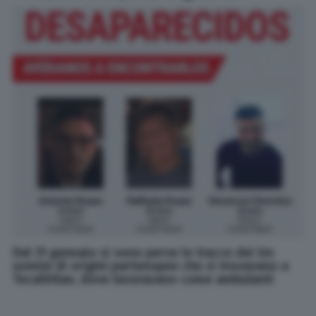
Dal 31 gennaio si sono perse le tracce dei tre
uomini di origini partenopee che si trovavano a
Tecaltitlan, dove lavoravano come ambulanti