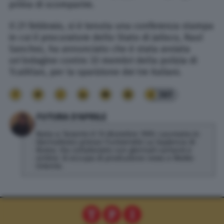
prima di scomparire.
Il 21 febbraio, si è tenuta una conferenza stampa
in cui il procuratore dello Stato di Jalisco, Raul
Sanchez, ha annunciato che è stata avviata
un’indagine contro 33 membri della polizia di
Tcalitlan, per la sparizione dei tre italiani.
361
FUTURA D'APRILE
Nata a Taranto il 13 dicembre 1993. Laureata in
Giornalismo presso l'università La Sapienza di
Roma. Ha collaborato con giornali cartacei e
online. Si occupa di produzione news e Medio
Oriente.