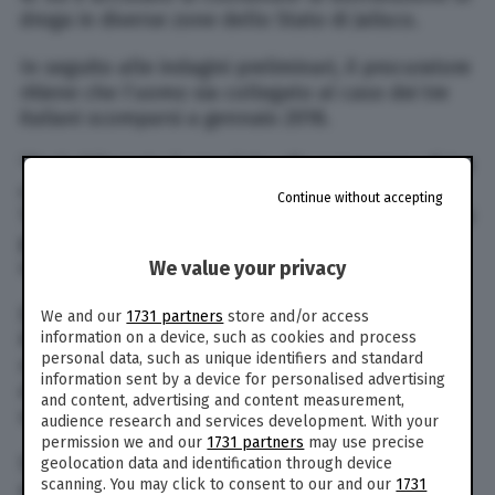
droga in diverse zone dello Stato di Jalisco.
In seguito alle indagini preliminari, il procuratore
ritiene che l’uomo sia collegato al caso dei tre
italiani scomparsi a gennaio 2018.
“Probabilmente è correlato alla scomparsa di tre
cittadini di nazionalità italiana, avvenuta a
Continue without accepting
Tecalitla’n, il 31 gennaio”, ha dichiarato davanti ai
giornalisti Omar Hamid Garci’a, il direttore della
squadra criminale responsabile delle indagini.
We value your privacy
Da gennaio non si hanno più notizie di Raffaele
We and our
1731 partners
store and/or access
Russo, 60 anni, suo figlio Antonio, 25 anni, e suo
information on a device, such as cookies and process
personal data, such as unique identifiers and standard
nipote, Vincenzo Cimmino, 29 anni, scomparsi
information sent by a device for personalised advertising
dopo essere stati fermati dalla polizia in una
and content, advertising and content measurement,
stazione di servizio a Tecalitla’n.
audience research and services development. With your
permission we and our
1731 partners
may use precise
Secondo le autorità presumono che proprio
geolocation data and identification through device
scanning. You may click to consent to our and our
1731
questi agenti avrebbero venduto i tre italiani a