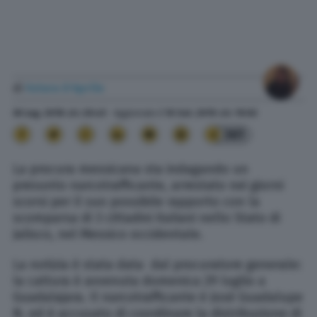
di
Futura D'Aprile
30 Lug. 2018
alle
20:45
- Aggiornato il
10 Set. 2019
alle
19:02
361
La procura messicana sta indagando un
presunto narcotrafficante, arrestato nei giorni
scorsi per il suo possibile rapporto con la
scomparsa di 3 cittadini italiani nello Stato di
Jalisco, nel Messico occidentale.
La notizia è stata data dal procuratore generale:
la cattura è avvenuta domenica 29 luglio a
Guadalajara. Il narcotrafficante è José Guadalupe
N. ed è accusato di coordinare la distribuzione di