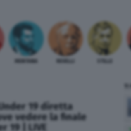
MENTANA
REVELLI
STILLE
TI
 Under 19 diretta
ove vedere la finale
r 19 | LIVE