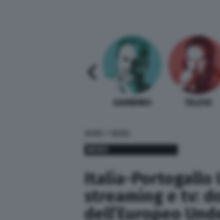
SABELLI FIORETTI
GUIDA BARDI
GAMBINO
TELESE
»
HOME
NEWS
NEWS
Italia-Portogallo
streaming e tv: d
dell’Europeo Unde