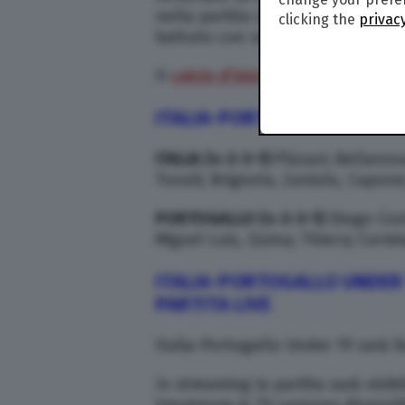
nella partita che si giocherà a Sei
clicking the
privacy
battuto con un roboante 5-0 l’Ucr
Il
calcio d’inizio
è previsto domeni
ITALIA-PORTOGALLO
UNDER 
ITALIA (4-2-3-1)
Plizzari; Bellanov
Tonali; Brignola, Zaniolo, Capone;
PORTOGALLO (4-2-3-1)
Diogo Costa
Miguel Luis, Quina; Thierry Correia
ITALIA-PORTOGALLO
UNDER
PARTITA LIVE
Italia-Portogallo Under 19 sarà l
In streaming la partita sarà visibi
trasmesse in TV saranno disponib