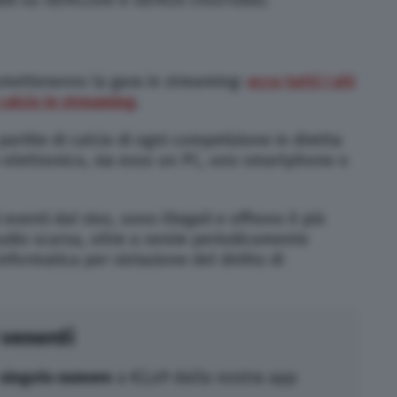
rasmetteranno la gara in streaming:
ecco tutti i siti
calcio in streaming
.
artite di calcio di ogni competizione in diretta
o elettronico, sia esso un PC, uno smartphone o
eventi dal vivo, sono illegali e offrono il più
udio scarsa, oltre a venire periodicamente
informatica per violazione del diritto di
 venerdì
singolo numero
a €2,49 dalla nostra app