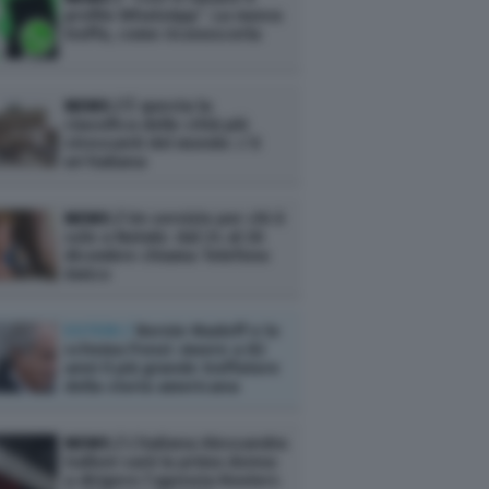
profilo WhatsApp”. La nuova
truffa, come riconoscerla
NEWS /
È questa la
classifica delle città più
stressanti del mondo: c’è
un’italiana
NEWS /
Un servizio per chi è
solo a Natale: dal 24 al 26
dicembre chiama Telefono
Amico
ESTERI /
Bernie Madoff e lo
schema Ponzi: muore a 82
anni il più grande truffatore
della storia americana
NEWS /
L’italiana Alessandra
Galloni sarà la prima donna
a dirigere l’agenzia Reuters