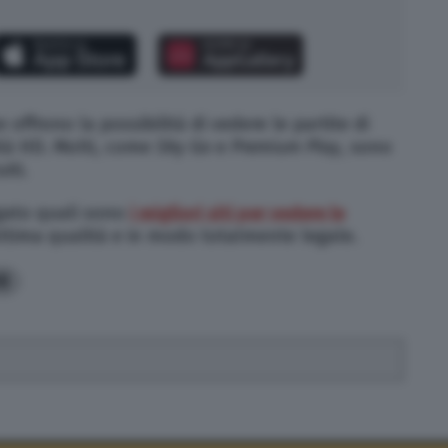
offrono la possibilità di vedere le partite di
lità HD. Molti, come
Sky Go
e
Premium Play
, sono
iti.
ato quali sono
i migliori siti per vedere le
ttima qualità e in modo totalmente legale.
0