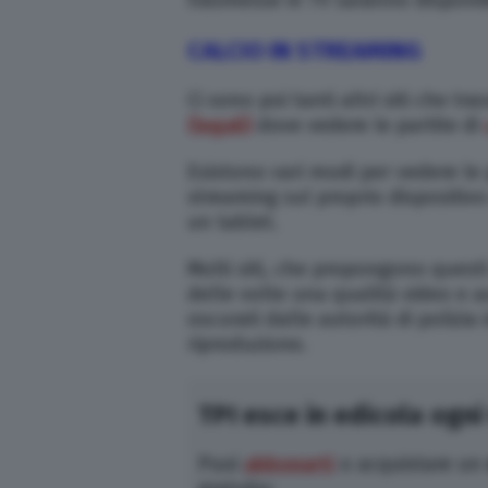
CALCIO IN STREAMING
Ci sono poi tanti altri siti che t
(legali)
dove vedere le partite di
Esistono vari modi per vedere le p
streaming sul proprio dispositiv
un tablet.
Molti siti, che propongono questi 
delle volte una qualità video e a
oscurati dalle autorità di polizia 
riproduzione.
TPI esce in edicola ogni
Puoi
abbonarti
o acquistare un