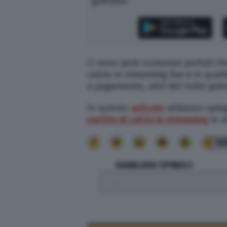
gratuita:
Ci sono però numerosi portali che 
calcio in streaming live e in qua
a pagamento, altri del tutto gratu
In questo
articolo
abbiamo spieg
partite di
calcio in streaming
in o
10
GIANLUIGI SPINACI
.