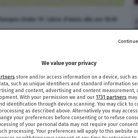
'Europeo Under 19. Calcio d'inizio alle ore 18:30
Continue
018
alle
17:43
0
We value your privacy
19 DIRETTA STREAMING E TV: ECCO DOVE
artners
store and/or access information on a device, such as
SULTATO LIVE DELLA FINALE DELL’EUROPEO
ata, such as unique identifiers and standard information sen
rtising and content, advertising and content measurement,
lopment. With your permission we and our
1731 partners
may 
REAMING
L’Italia Under 19 di calcio ha raggiunto
nd identification through device scanning. You may click to 
tegoria
dopo il aver sconfitto la Francia in
 processing as described above. Alternatively you may acces
ange your preferences before consenting or to refuse cons
cessing of your personal data may not require your consent
l primo posto il Girone A con 7 punti, hanno
such processing. Your preferences will apply to this website o
na, superata per 2-0. Avversario degli azzurrini,
ences or withdraw your consent at any time by returning to 