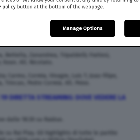
näjoki, in Finlandia, sarà il Portogallo, che ha
 policy
button at the bottom of the webpage.
aina nell’altra semifinale.
ca 29 luglio alle 18:30.
Manage Options
19 DIRETTA STREAMING | FORMAZIONI
a, Bettella, Zanandrea, Tripaldelli; Frattesi,
 Kean. All. Nicolato.
; Carmo, Correia, Vinagre, Luis 7; Joao Filipe,
, Trincao, Pedro Correia. All. Peixe.
 19
DIRETTA STREAMING: DOVE VEDERE LA
ive dalle 18:30 su Raidue.
le su Rai Play. Gli highlights di tutte le partite
ili su UEFA.com e UEFA.tv (YouTube).