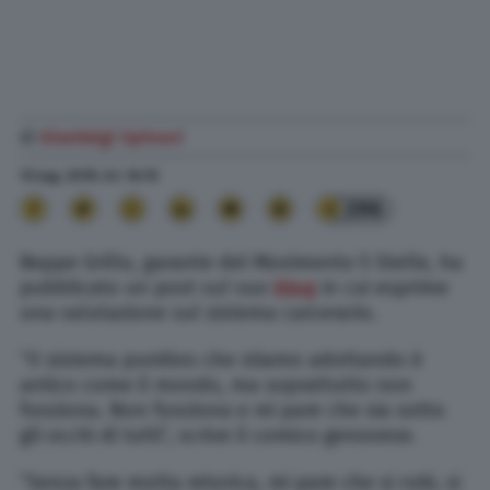
di
Gianluigi Spinaci
13 Lug. 2018
alle
16:15
296
Beppe Grillo, garante del Movimento 5 Stelle, ha
pubblicato un post sul suo
blog
in cui esprime
una valutazione sul sistema carcerario.
“Il sistema punitivo che stiamo adottando è
antico come il mondo, ma soprattutto non
funziona. Non funziona e mi pare che sia sotto
gli occhi di tutti”, scrive il comico genovese.
“Senza fare molta retorica, mi pare che si rubi, si