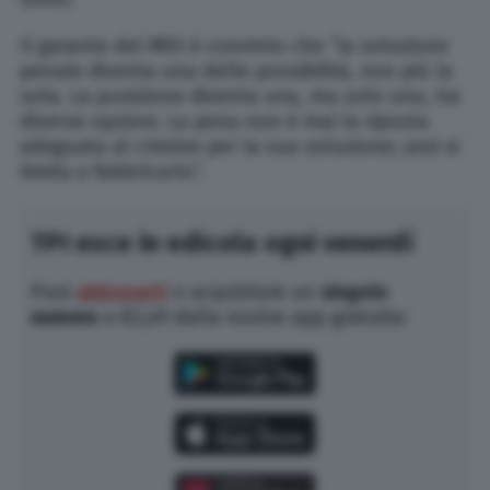
Il garante del M5S è convinto che “la soluzione
penale diventa una delle possibilità, non più la
sola. La punizione diventa una, ma solo una, tra
diverse opzioni. La pena non è mai la riposta
adeguata al crimine per la sua soluzione; anzi si
limita a fabbricarlo”.
TPI esce in edicola ogni venerdì
Puoi
abbonarti
o acquistare un
singolo
numero
a €2,49 dalla nostra app gratuita: