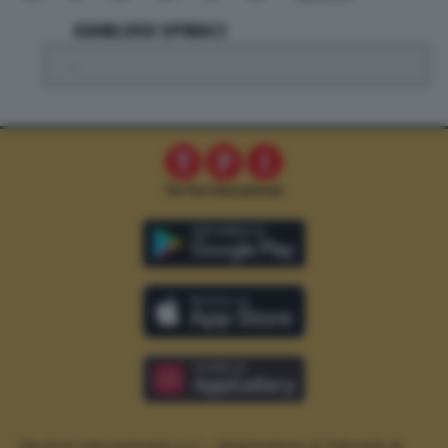
GIANLUIGI SPINACI
.
The Post Internazionale S.r.l. – Registrazione al Tribunale di