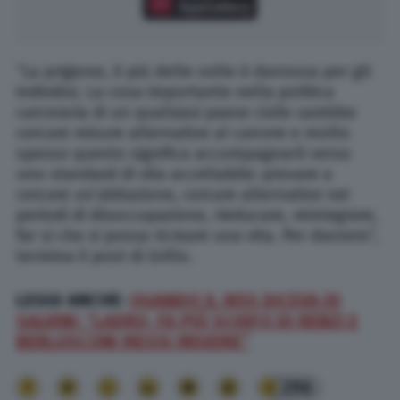
“La prigione, il più delle volte è dannosa per gli
individui. La cosa importante nella politica
carceraria di un qualsiasi paese civile sarebbe
cercare misure alternative al carcere e molto
spesso questo significa accompagnarli verso
uno standard di vita accettabile: provare a
cercare un’abitazione, cercare alternative nei
periodi di disoccupazione, rieducare, reintegrare,
far si che si possa ricreare una vita. Per davvero”,
termina il post di Grillo.
LEGGI ANCHE:
QUANDO IL M5S DICEVA DI
SALVINI: “LADRO, FA PIÙ SCHIFO DI RENZI E
BERLUSCONI MESSI INSIEME”
296