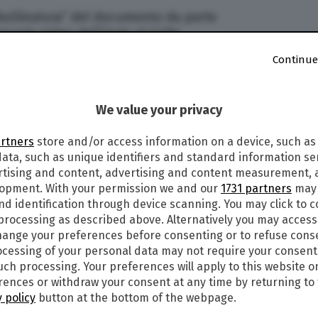
bollinatura” del documento da parte
saria prima dell’invio al Colle.
Continue
ecnici della Ragioneria hanno lavorato
r valutare le quantificazioni dei costi e
e da sottoporre alle amministrazioni proponenti”.
We value your privacy
rapporti tra Palazzo Chigi e il Tesoro, già difficili
artners
store and/or access information on a device, such as
e audio
del portavoce del premier, Rocco
ata, such as unique identifiers and standard information sen
rtising and content, advertising and content measurement,
lopment. With your permission we and our
1731 partners
may 
 presidenza del Consiglio ha diffuso un
nd identification through device scanning. You may click to 
carenze di coperture finanziarie”.
 processing as described above. Alternatively you may acces
ange your preferences before consenting or to refuse cons
ntegralmente finanziati gli interventi previsti
cessing of your personal data may not require your consent
r gli anni successivi, mentre per la parte residua
such processing. Your preferences will apply to this website o
ma Legge di Bilancio”.
ences or withdraw your consent at any time by returning to 
 policy
button at the bottom of the webpage.
 GENOVA