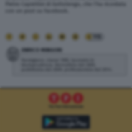
Pietro Caprettini di Gottolengo, che l’ha ricordata
con un post su Facebook.
115
ENRICO MINGORI
Parmigiano, classe 1985, laureato in
Giurisprudenza. Giornalista dal 2005,
pubblicista dal 2009, professionista dal 2014.