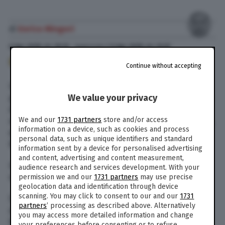
di
Enrico Mingori
6 Apr. 2018
alle
10:12
- Aggiornato il
6 Apr. 2018
alle
12:37
115
Continue without accepting
Una bambina di 4 anni è morta a Gottolengo, in
We value your privacy
provincia di Brescia, a causa di una otite causata
da un’infezione acuta. La piccola, che da un
We and our
1731 partners
store and/or access
mese e mezzo soffriva di febbre e dolori al collo,
information on a device, such as cookies and process
era stata rimandata a casa dall’ospedale
personal data, such as unique identifiers and standard
bresciano di Manerbio e dalla Poliambulanza.
information sent by a device for personalised advertising
and content, advertising and content measurement,
In entrambe le strutture la bambina era stata
audience research and services development. With your
visitata, ma non si era proceduto al ricovero.
permission we and our
1731 partners
may use precise
geolocation data and identification through device
scanning. You may click to consent to our and our
1731
Secondo quanto riporta il quotidiano
Il Giornale
partners
’ processing as described above. Alternatively
di Brescia
, nei giorni scorsi le condizioni della
you may access more detailed information and change
bambina erano peggiorate e i genitori l’avevano
your preferences before consenting or to refuse