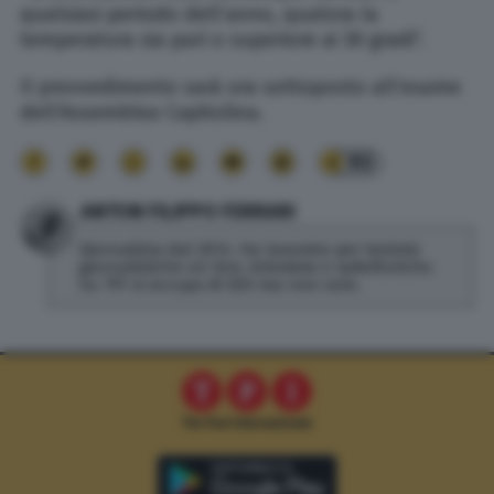
qualsiasi periodo dell’anno, qualora la
temperatura sia pari o superiore ai 30 gradi”.
Il provvedimento sarà ora sottoposto all’esame
dell’Assemblea Capitolina.
93
ANTON FILIPPO FERRARI
Giornalista dal 2014. Ha lavorato per testate
giornalistiche on line, televisive e radiofoniche.
Su TPI si occupa di SEO ma non solo.