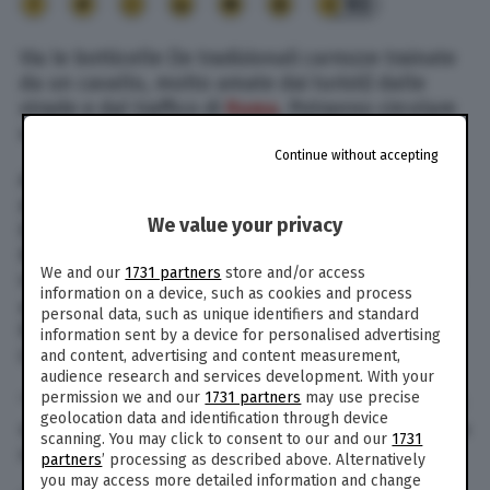
93
Via le botticelle (le tradizionali carrozze trainate
da un cavallo, molto amate dai turisti) dalle
strade e dal traffico di
Roma
. Potranno circolare
solo in parchi pubblici e ville storiche.
Continue without accepting
Ad annunciare la novità è stato il presidente
della Commissione Mobilità del Campidoglio,
We value your privacy
Enrico Stefano, che su Facebook ha scritto: “Il
Regolamento capitolino per la gestione del
We and our
1731 partners
store and/or access
trasporto pubblico non di linea mediante veicoli
information on a device, such as cookies and process
a trazione animale ha oggi ricevuto il parere
personal data, such as unique identifiers and standard
favorevole della commissione Mobilità di Roma
information sent by a device for personalised advertising
Capitale”.
and content, advertising and content measurement,
audience research and services development. With your
permission we and our
1731 partners
may use precise
“Tra le principali novità introdotte c’è il divieto di
geolocation data and identification through device
usare i veicoli a trazione animale nel centro della
scanning. You may click to consent to our and our
1731
città”.
partners
’ processing as described above. Alternatively
you may access more detailed information and change