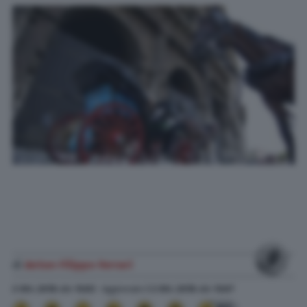
di
Anton Filippo Ferrari
2 Ott. 2018
alle
13:03
- Aggiornato il
2 Ott. 2018
alle
13:07