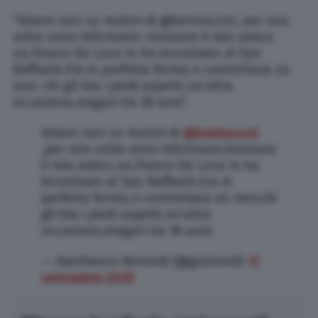
“Girano voci su malori di @berlusconi, per una
volta sono informato: stamane il mio amico
on.Franco De Luca lo ha incontrato al San
Raffaele.Era in perfetta forma e controllava un
neo: chi gli tira i piedi aspetti un’altra
occasione,magari tra 38 anni”.
Girano voci su malori di
@berlusconi
,per una volta sono informato:stamane
il mio amico on.Franco De Luca lo ha
incontrato al San Raffaele.Era in
perfetta forma e controllava un neo:chi
gli tira i piedi aspetti un’altra
occasione,magari tra 38 anni.
— Gianfranco Rotondi (@grotondi)
11
settembre 2018