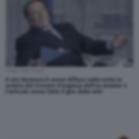
Credit: Getty Images
Il sito Business.it aveva diffuso nella notte la
notizia del ricovero d'urgenza dell'ex premier e
l'articolo aveva fatto il giro della rete