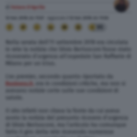
di
Futura D'Aprile
12 Set. 2018
alle
11:37
- Aggiornato il
12 Set. 2018
alle
11:56
95
Nella serata dell’11 settembre 2018 era circolata
in rete la notizia che Silvio Berlusconi fosse stato
ricoverato d’urgenza all’ospedale San Raffaele di
Milano per un ictus.
L’ex premier, secondo quanto riportato da
Business.it,
era in condizioni critiche, ma non si
avevano notizie certe sulle sue condizioni di
salute.
Il sito infatti non citava la fonte da cui aveva
avuto la notizia del presunto ricovero d’urgenza
di Silvio Berlusconi, ma l’articolo ha comunque
fatto il giro della rete ricevendo numerose