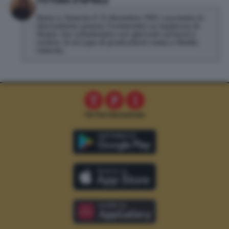
FUTURA D'APRILE
Nata a Taranto il 13 dicembre 1993. Laureata in
Giornalismo presso l'università La Sapienza di
Roma. Ha collaborato con giornali cartacei e
online. Si occupa di produzione news e Medio
Oriente.