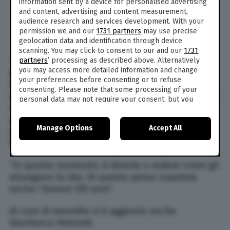
information sent by a device for personalised advertising
Fatevene una ragione.
and content, advertising and content measurement,
audience research and services development. With your
— Licia Ronzulli (@LiciaRonzulli)
11
permission we and our
1731 partners
may use precise
settembre 2018
geolocation data and identification through device
scanning. You may click to consent to our and our
1731
“Come ho già smentito nei giorni scorsi il
partners
’ processing as described above. Alternatively
you may access more detailed information and change
presidente Berlusconi non ha nessun problema
your preferences before consenting or to refuse
di salute ed è regolarmente al lavoro nelle sua
consenting. Please note that some processing of your
abitazione,dove ha trascorso tutta la giornata di
personal data may not require your consent, but you
oggi impegnato in una serie di riunioni per
have a right to object to such processing. Your
pianificare le sue attività imprenditoriali e i suoi
preferences will apply to this website only. You can
Manage Options
Accept All
change your preferences or withdraw your consent at
prossimi impegni politici”, ha continuato
any time by returning to this site and clicking the
privacy
Ronzulli.
policy
button at the bottom of the webpage.
“In questo momento si diverte a vedere come gli
allungano la vita. Di questo passo supererà
anche i famosi 120 anni”.
Al coro di smentite si è aggiunto anche
Gianfranco Rotondi.