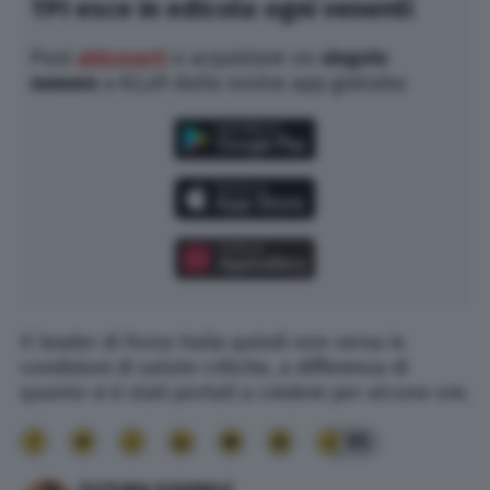
TPI esce in edicola ogni venerdì
Puoi
abbonarti
o acquistare un
singolo
numero
a €2,49 dalla nostra app gratuita:
Il leader di Forza Italia quindi non versa in
condizioni di salute critiche, a differenza di
quanto si è stati portati a credere per alcune ore.
95