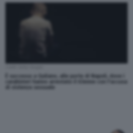
Credit: Getty Images
È successo a Quliano, alle porte di Napoli, dove i
carabinieri hanno arrestato il 63enne con l'accusa
di violenza sessuale