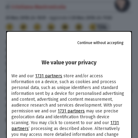
di
Cristiana Mastronicola
29 Nov. 2018
alle
10:51
- Aggiornato il
29 Nov. 2018
alle
11:02
134
Un bidello di una scuola elementare avrebbe
Continue without accepting
abusato sessualmente di un piccolo alunno. È
successo a Quliano, comune alle porte di
We value your privacy
Napoli, dove un uomo di 63 anni è stato
arrestato con l’accusa di violenza sessuale.
We and our
1731 partners
store and/or access
information on a device, such as cookies and process
La mattina del 29 novembre 2019 i carabinieri
personal data, such as unique identifiers and standard
della compagnia di Giugliano in Campania hanno
information sent by a device for personalised advertising
arrestato l’uomo, dato esecuzione a una
and content, advertising and content measurement,
ordinanza di custodia cautelare agli arresti
audience research and services development. With your
permission we and our
1731 partners
may use precise
domiciliari emessa nei confronti del 63enne dal
geolocation data and identification through device
gip del Tribunale di Napoli.
scanning. You may click to consent to our and our
1731
partners
’ processing as described above. Alternatively
Le indagini erano partite quando la madre del
you may access more detailed information and change