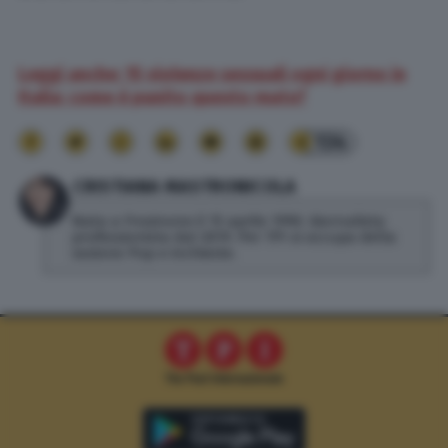
Leggi anche: 15 violenze sessuali ogni giorno in
Italia: come è punito questo reato?
134
CRISTIANA MASTRONICOLA
Nata a Frosinone il 15 aprile 1990. Giornalista
professionista dal 2019. Per TPI si occupa della
sezione Pop e inchieste.