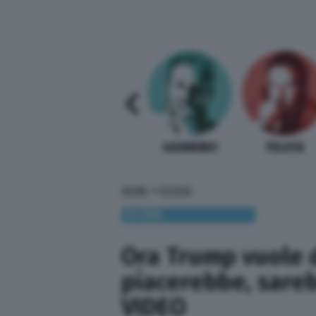
SABELLI FIORETTI
GUIDA BARDI
GAMBINO
TELESE
»
HOME
ESTERI
ESTERI
Ora Trump vuole 
piacerebbe, sareb
VIDEO