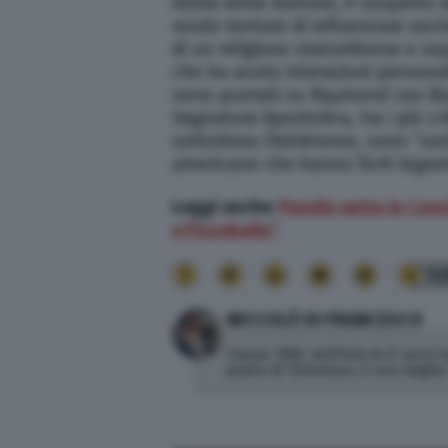
Aldilà delle battute, il sospetto
modo tentare di influenzare anc
di un religioso statunitense e so
che ha avuto interazioni personal
sono puntati su Raymond Leo Bur
Segnatura Apostolica, tra i più c
sottolinea
l’Adnkronos
, sono “sos
americane che hanno forti legami
Leggi anche:
Parolin entra in Conc
e Pizzaballa”
12
NICCOLÒ DI FRANCESCO
Classe 1982, dall'età di 21 anni
padre di Tommaso, il suo miglior 