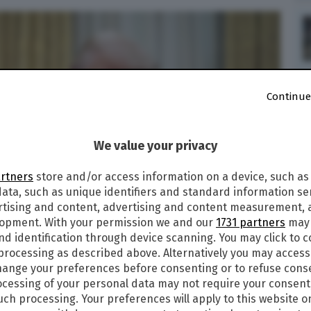
Continue
We value your privacy
artners
store and/or access information on a device, such as
ata, such as unique identifiers and standard information sen
rtising and content, advertising and content measurement,
lopment. With your permission we and our
1731 partners
may 
nd identification through device scanning. You may click to 
 processing as described above. Alternatively you may acces
ange your preferences before consenting or to refuse cons
cessing of your personal data may not require your consent
n i cronisti sul nome del prossimo Pontefice
such processing. Your preferences will apply to this website o