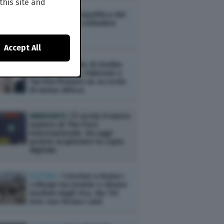
this site and
ESTERI /
La geopolitica del
contrasto alla solitudine
Accept All
ESTERI /
Il Patto di Gedda:
Arabia Saudita, Pakistan e
Turchia firmano un accordo
di mutua difesa
AMBIENTE /
È uscito il nuovo
numero di The Post
Internazionale. Da oggi
potete acquistare la copia
digitale
ESTERI /
Conclusi a Roma i
colloqui tra Israele e Libano
mediati dagli Usa. Ma Tel
Aviv non ferma i raid