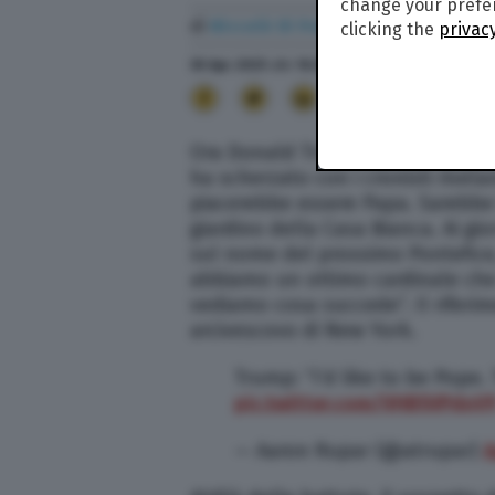
change your prefer
di
Niccolò Di Francesco
clicking the
privacy
30 Apr. 2025
alle
16:36
12
Ora Donald Trump punta anche al P
ha scherzato con i cronisti rivel
piacerebbe essere Papa. Sarebbe 
giardino della Casa Bianca. Ai gi
sul nome del prossimo Pontefice
abbiamo un ottimo cardinale che
vediamo cosa succede”. Il riferi
arcivescovo di New York.
Trump: “I’d like to be Pope
pic.twitter.com/VHB5VPdoV
— Aaron Rupar (@atrupar)
A