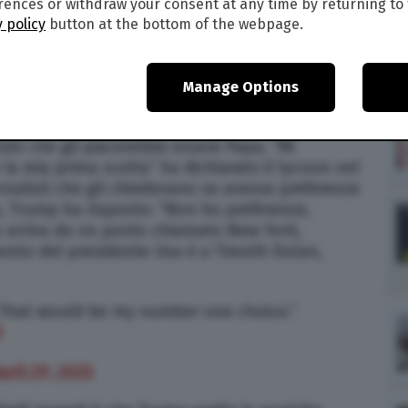
ences or withdraw your consent at any time by returning to 
 policy
button at the bottom of the webpage.
9
Manage Options
ontificato: il presidente statunitense, infatti,
ando che gli piacerebbe essere Papa. “Mi
la mia prima scelta” ha dichiarato il tycoon nel
ornalisti che gli chiedevano se avesse preferenze
, Trump ha risposto: “Non ho preferenze,
 arriva da un posto chiamato New York,
mento del presidente Usa è a Timoth Dolan,
. That would be my number one choice.”
9
pril 29, 2025