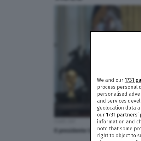
We and our
1731 p
process personal d
personalised adve
and services deve
geolocation data a
our
1731 partners
’
information and ch
Credit: AGF
note that some pro
Il presidente Usa ha scherzato co
right to object to 