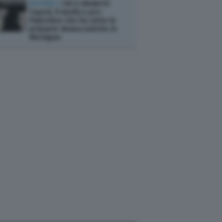
ESTERI /
Chi è Abdul El-
Sayed, il medico pro-
Palestina che ha vinto le
primarie democratiche in
Michigan