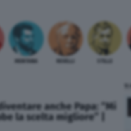
MENTANA
REVELLI
STILLE
TI
diventare anche Papa: “Mi
be la scelta migliore” |