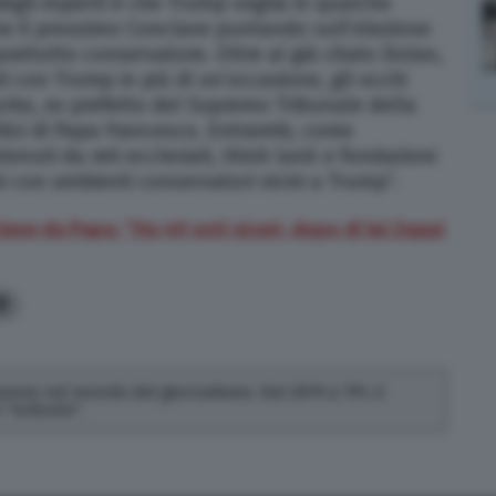
 degli esperti è che Trump voglia in qualche
he il prossimo Conclave puntando sull’elezione
prattutto conservatore. Oltre al già citato Dolan,
i con Trump in più di un’occasione, gli occhi
ke, ex prefetto del Supremo Tribunale della
ritici di Papa Francesco. Entrambi, come
tenuti da reti ecclesiali, think tank e fondazioni
 con ambienti conservatori vicini a Trump”.
lave da Papa: “Ha 40 voti sicuri, dopo di lui Zuppi
9
 lavora nel mondo del giornalismo. Dal 2019 a TPI, è
"articolo".