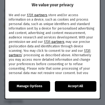
We value your privacy
di
TPI
We and our
1731 partners
store and/or access
17 Feb. 2017
alle
14:59
- Aggiornato il
10 Set. 2019
alle
17:52
information on a device, such as cookies and process
personal data, such as unique identifiers and standard
171
information sent by a device for personalised advertising
and content, advertising and content measurement,
Il parlamento della Finlandia ha respinto oggi,
audience research and services development. With your
permission we and our
1731 partners
may use precise
venerdì 17 febbraio 2017, una petizione popolare
geolocation data and identification through device
che chiedeva di revocare la legge che consentirà
scanning. You may click to consent to our and our
1731
i matrimoni tra persone dello stesso sesso a
partners
’ processing as described above. Alternatively
partire dal mese di marzo. 120 deputati hanno
you may access more detailed information and change
votato contro la richiesta e 48 a favore.
your preferences before consenting or to refuse
consenting. Please note that some processing of your
personal data may not require your consent, but you
La normativa è stata approvata nel 2014 dalla
have a right to object to such processing. Your
precedente legislatura ed elimina qualsiasi tipo
preferences will apply to this website only. You can
di distinzione tra le coppie eterosessuali e quelle
Manage Options
Accept All
change your preferences or withdraw your consent at
omosessuali: esse avranno gli stessi diritti in
any time by returning to this site and clicking the
privacy
policy
button at the bottom of the webpage.
materia di adozione e di condivisione del
cognome.