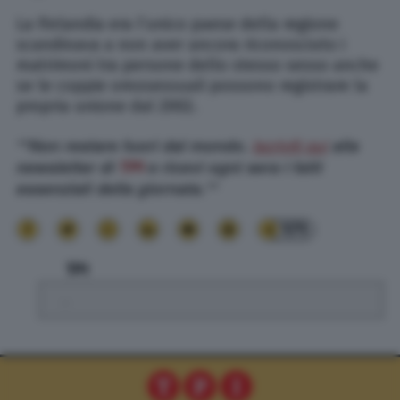
La Finlandia era l’unico paese della regione
scandinava a non aver ancora riconosciuto i
matrimoni tra persone dello stesso sesso anche
se le coppie omosessuali possono registrare la
propria unione dal 2002.
**Non restare fuori dal mondo.
Iscriviti qui
alla
newsletter di
TPI
e ricevi ogni sera i fatti
essenziali della giornata.**
171
TPI
.