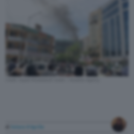
Credti: Sayed Khodaberdi Sadat / Anadolu Agency
di
Futura D'Aprile