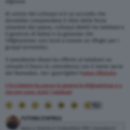
afghane.
Al centro dei colloqui vi è un accordo che
dovrebbe comprendere il ritiro delle forze
straniere dal paese, colloqui diretti tra talebani e
il governo di Kabul e la garanzia che
l’Afghanistan non torni a essere un rifugio per i
gruppi terroristici.
Il presidente Ghani ha offerto ai talebani un
cessate il fuoco in coincidenza con il mese sacro
del Ramadan, ma i guerriglieri h
anno rifiutato
.
L’Occidente ha perso la guerra in Afghanistan e a
vincere sono stati i talebani
152
FUTURA D'APRILE
Nata a Taranto il 13 dicembre 1993. Laureata in