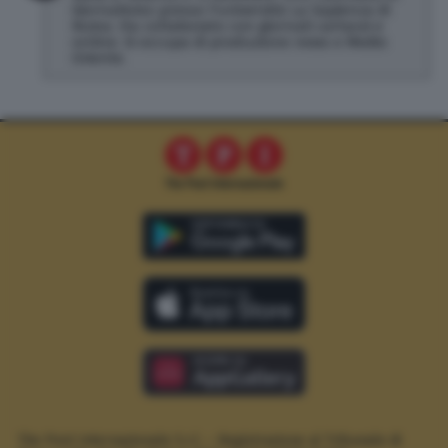
Giornalismo presso l'università La Sapienza di
Roma. Ha collaborato con giornali cartacei e
online. Si occupa di produzione news e Medio
Oriente.
The Post Internazionale S.r.l. – Registrazione al Tribunale di