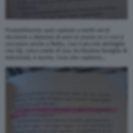
Probabilmente sarà capitato a molti voi di
riscrivere a distanza di anni al vostro ex e così è
successo anche a Reiko. Con il piccolo dettaglio
che Eiji, unico erede di una ricchissima famiglia di
industriali, è morto. Cose che capitano…