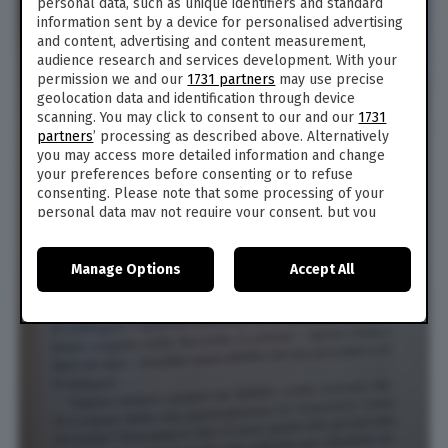
personal data, such as unique identifiers and standard
information sent by a device for personalised advertising
and content, advertising and content measurement,
audience research and services development. With your
permission we and our
1731 partners
may use precise
geolocation data and identification through device
scanning. You may click to consent to our and our
1731
partners
’ processing as described above. Alternatively
you may access more detailed information and change
your preferences before consenting or to refuse
consenting. Please note that some processing of your
personal data may not require your consent, but you
have a right to object to such processing. Your
preferences will apply to this website only. You can
Manage Options
Accept All
change your preferences or withdraw your consent at
any time by returning to this site and clicking the
privacy
policy
button at the bottom of the webpage.