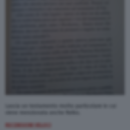
Lascia un testamento molto particolare in cui
viene menzionata anche Reiko.
RECENSIONI VELOCI