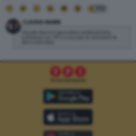
172
CLAUDIA NANNI
Claudia Nanni è giornalista professionista.
Collabora con TPI e si occupa di recensioni di
libri e interviste