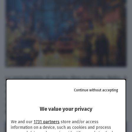
La protagonista di questo libro si chiama Reiko, è
un avvocato e lavora a Tokyo. Inizialmente non
Continue without accepting
mi andava a genio perché viene descritta come
una persona avida. Andando avanti con la
lettura, ho scoperto la fragilità del personaggio.
We value your privacy
Ma dove sta il succo della storia?
We and our
1731 partners
store and/or access
information on a device, such as cookies and process