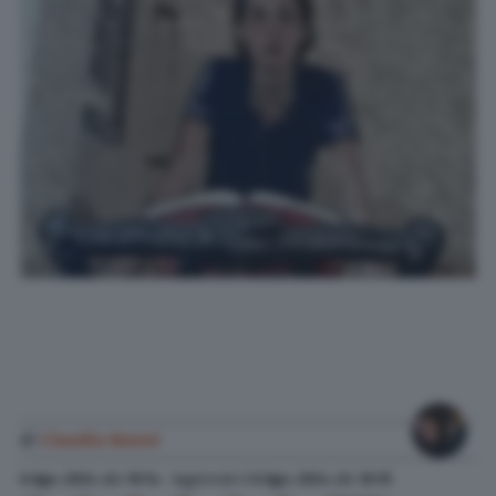
di
Claudia Nanni
6 Ago. 2024
alle
10:14
- Aggiornato il
6 Ago. 2024
alle
10:15