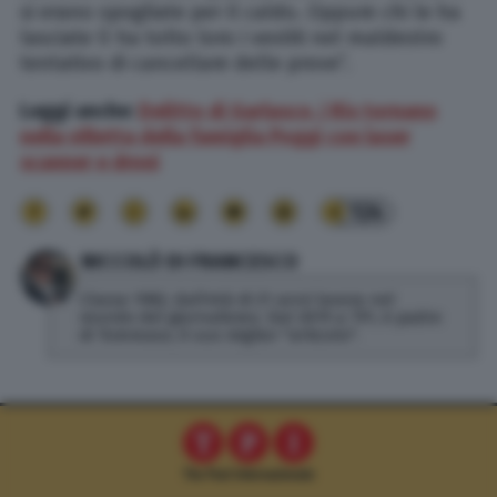
si erano spogliate per il caldo. Oppure chi le ha
lasciate lì ha tolto loro i vestiti nel maldestro
tentativo di cancellare delle prove”.
Leggi anche:
Delitto di Garlasco, i Ris tornano
nella villetta della famiglia Poggi con laser
scanner e droni
124
NICCOLÒ DI FRANCESCO
Classe 1982, dall'età di 21 anni lavora nel
mondo del giornalismo. Dal 2019 a TPI, è padre
di Tommaso, il suo miglior "articolo".