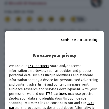
di
Niccolò Di Francesco
9 Giu. 2025
alle
11:32
124
Possibile svolta nelle indagini sulla donna e la
bambina di sei mesi trovate morte all’interno di
Continue without accepting
Villa Pamphili, a Roma. “Abbiamo visto un uomo
con un fagotto in mano non lontano dal luogo
in cui è stata trovata la bambina” hanno
We value your privacy
raccontato un gruppo di ragazzi che venerdì
sera, giorno prima del macabro ritrovamento, si
We and our
1731 partners
store and/or access
trovavano all’interno del parco. Ma c’è un’altra
information on a device, such as cookies and process
personal data, such as unique identifiers and standard
testimonianza, ancora più importante: “Erano in
information sent by a device for personalised advertising
tre, una donna giovane che avrà avuto tra i 30 e i
and content, advertising and content measurement,
40 anni, con una bambina bionda e con la pelle
audience research and services development. With your
candida come un angioletto, e poi un uomo,
permission we and our
1731 partners
may use precise
anche lui giovane e magro, con il pizzetto”. Le
geolocation data and identification through device
scanning. You may click to consent to our and our
1731
due vittime, probabilmente madre e figlia,
partners
’ processing as described above. Alternatively